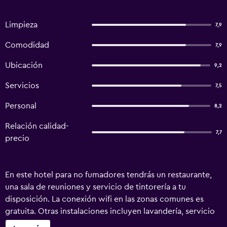
Limpieza
7,9
Comodidad
7,9
Ubicación
9,2
Servicios
7,5
Personal
8,2
Relación calidad-
7,7
precio
En este hotel para no fumadores tendrás un restaurante,
una sala de reuniones y servicio de tintorería a tu
disposición. La conexión wifi en las zonas comunes es
gratuita. Otras instalaciones incluyen lavandería, servicio
de recepción 24 horas y asistencia turística y para la