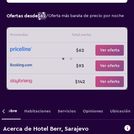
Ofertas desde
$62
/
Oferta más barata de precio por noche
Proveedor
Total noche
$62
Ver oferta
$93
Ver oferta
$142
Ver oferta
Sobre
Habitaciones
Servicios
Opiniones
Ubicación
Acerca de Hotel Berr, Sarajevo