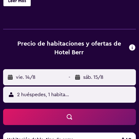
Leer más
compra de entradas. Hotel Berr ofrece 20 alojamientos
con aire acondicionado, con acceso por pasillos
exteriores y minibar y albornoces. Estos alojamientos con
mobiliario y decoración diferentes disponen de una zona
de estar separada. Las camas tienen colchones
viscoelásticos y están vestidas con ropa de cama de alta
Precio de habitaciones y ofertas de
calidad. Se ofrece una televisión de pantalla plana con
Hotel Berr
canales por cable. Los baños están equipados con ducha,
zapatillas, artículos de higiene personal gratuitos y
secador de pelo. Este hotel en Sarajevo ofrece acceso a
vie. 14/8
-
sáb. 15/8
Internet wifi gratis. Entre las comodidades especialmente
pensadas para las personas en viaje de negocios se
incluyen escritorio, sillas de oficina y teléfono. Se ofrece
2 huéspedes, 1 habitación
servicio de limpieza todos los días y es posible solicitar
tabla de planchar con plancha.