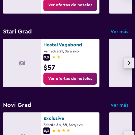
Ver ofertas de hoteles
Stari Grad
Ver más
Hostel Vagabond
Ferhadija 21, Sarajevo
2 estrellas
9,0
$57
Ver ofertas de hoteles
Novi Grad
Ver más
Exclusive
Zabrde 5b, 5B, Sarajevo
4 estrellas
8,3