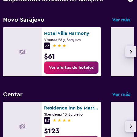
Novo Sarajevo
Ver más
Hotel Villa Harmony
Vrbaska 26g, Sarajevo
3 estrellas
9,3
$61
Ver ofertas de hoteles
Centar
Ver más
Residence Inn by Marriott Sarajevo
Skenderija 43, Sarajevo
4 estrellas
8,7
$123