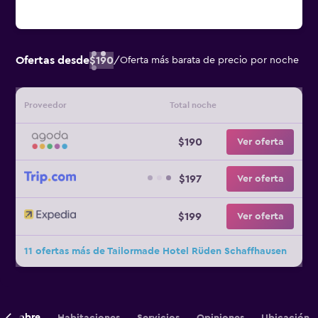
Ofertas desde
$190
/
Oferta más barata de precio por noche
Proveedor
Total noche
$190
Ver oferta
$197
Ver oferta
$199
Ver oferta
11 ofertas más de Tailormade Hotel Rüden Schaffhausen
Sobre
Habitaciones
Servicios
Opiniones
Ubicación