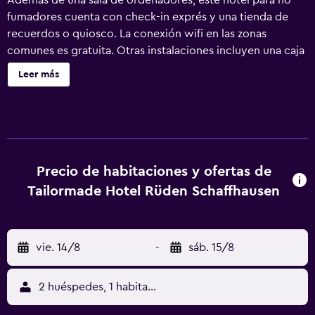
Además de una sala de ordenadores, este hotel para no
fumadores cuenta con check-in exprés y una tienda de
recuerdos o quiosco. La conexión wifi en las zonas
comunes es gratuita. Otras instalaciones incluyen una caja
fuerte en la recepción y personal multilingüe. Tailormade
Leer más
Hotel RÜDEN Schaffhausen ofrece 30 alojamientos con
caja fuerte y botella de agua gratuita. Las camas están
vestidas con edredón de plumas. Cabe destacar que este
alojamiento permite a sus clientes elegir el tipo de
almohada. Se ofrece televisión por cable. Los baños están
equipados con ducha y secador de pelo. Este hotel en
Precio de habitaciones y ofertas de
Schaffhausen ofrece acceso a Internet wifi gratis con una
Tailormade Hotel Rüden Schaffhausen
velocidad de 100 Mbps o más (para 1 o 2 personas, o hasta
6 dispositivos). Las habitaciones también incluyen cafetera
y tetera y un ventilador. Se ofrece servicio de limpieza
vie. 14/8
-
sáb. 15/8
todos los días y es posible solicitar tabla de planchar con
plancha.
2 huéspedes, 1 habitación