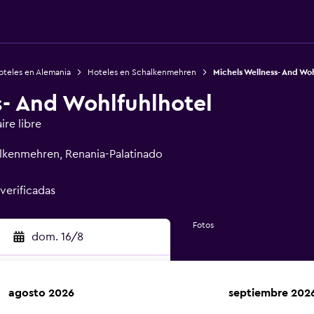
oteles en Alemania
Hoteles en Schalkenmehren
Michels Wellness- And Woh
s- And Wohlfuhlhotel
ire libre
alkenmehren, Renania-Palatinado
 verificadas
Fotos
dom. 16/8
agosto 2026
septiembre 202