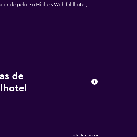
cador de pelo. En Michels Wohlfühlhotel,
fet, continentales o vegetarianas. La
 de fitness y sauna, o en el jardín, equipado
ento hay alquiler de bicicletas. El
tas de
lhotel
Link de reserva