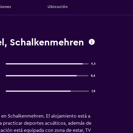
iones
Ubicación
el, Schalkenmehren
9,3
8,6
7,8
e en Schalkenmehren. El alojamiento está a
ra practicar deportes acuáticos, además de
itación está equipada con zona de estar, TV