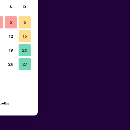
S
D
5
6
12
13
19
20
26
27
rellas