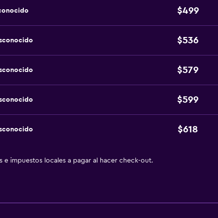
$499
sconocido
$536
esconocido
$579
esconocido
$599
esconocido
$618
esconocido
as e impuestos locales a pagar al hacer check-out.