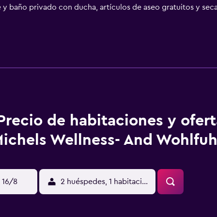
rte y baño privado con ducha, artículos de aseo gratuitos y se
 y toallas. El desayuno está disponible e incluye opciones buf
tro de spa y bienestar, que cuenta con piscina cubierta, centro
a es ideal para practicar senderismo y ciclismo, y en el alojami
rt - Hahn) está a 67 km.
Precio de habitaciones y ofer
ichels Wellness- And Wohlfuh
 16/8
2 huéspedes, 1 habitación