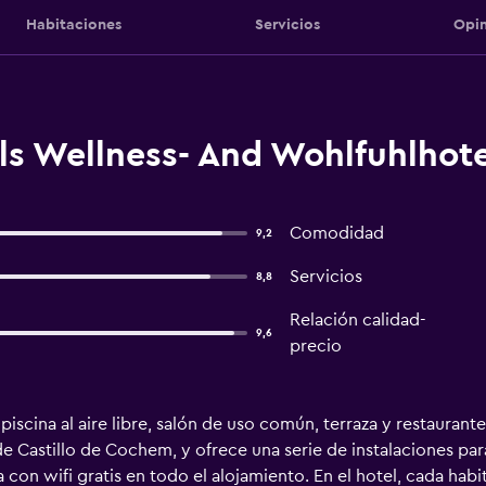
Habitaciones
Servicios
Opin
ls Wellness- And Wohlfuhlhot
Comodidad
9,2
Servicios
8,8
Relación calidad-
9,6
precio
iscina al aire libre, salón de uso común, terraza y restaurant
e Castillo de Cochem, y ofrece una serie de instalaciones pa
 con wifi gratis en todo el alojamiento. En el hotel, cada hab