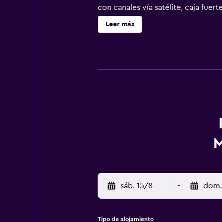
con canales vía satélite, caja fue
cada habitación tiene ropa de cama
Leer más
clientela puede relajarse en el cen
con zona de juegos infantil. La zon
aeropuerto (Aeropuerto de Frankfu
M
sáb. 15/8
-
dom.
Tipo de alojamiento