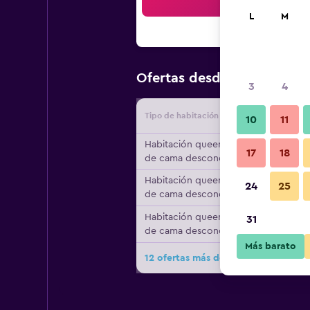
Bus
L
M
$445
Ofertas desde
/
Oferta m
3
4
Tipo de habitación
Proveedo
10
11
Habitación queen, tipo
17
18
de cama desconocido
Habitación queen, tipo
24
25
de cama desconocido
Habitación queen, tipo
31
de cama desconocido
Más barato
12 ofertas más de Michels Wellness-