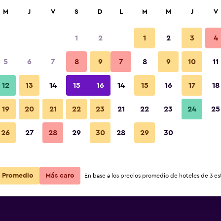
car
M
J
V
S
D
L
M
M
J
V
1
2
1
2
3
4
ás barata de precio por noche
5
6
7
8
9
7
8
9
10
11
r
Total noche
12
13
14
15
16
14
15
16
17
18
$445
Ver oferta
19
20
21
22
23
21
22
23
24
25
26
27
28
29
30
28
29
30
$462
Ver oferta
$462
Ver oferta
Promedio
Más caro
En base a los precios promedio de hoteles de 3 est
 And Wohlfuhlhotel