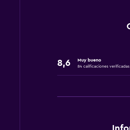
Wifi disponible en todas las instal
Internet
Ventilador
Extinguidor
Artículos de aseo gratis
Alarma de humo
Muy bueno
Calefacción
8,6
84 calificaciones verificadas
Aire acondicionado
Wifi gratis
Ropa de cama
Toallas
Champú
Gel de ducha
Papeleras
Inf