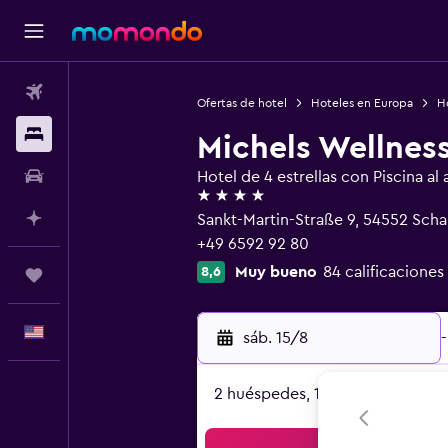
Vuelos
Ofertas de hotel
Hoteles en Europa
H
Alojamientos
Michels Wellnes
Autos
Hotel de 4 estrellas con Piscina al a
4 estrellas
Planifica con IA
Sankt-Martin-Straße 9, 54552 Sch
+49 6592 92 80
Muy bueno
84 calificaciones
8,6
Trips
Español
sáb. 15/8
-
2 huéspedes, 1 habitación