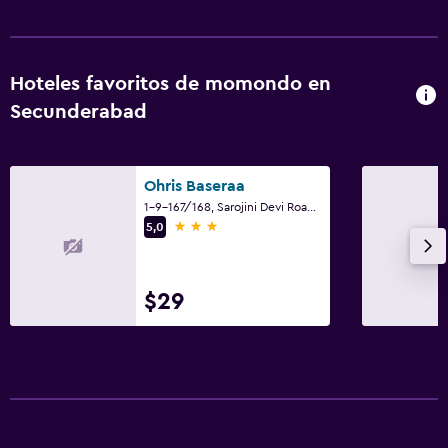
Hoteles favoritos de momondo en
Secunderabad
Ohris Baseraa
1-9-167/168, Sarojini Devi Road, Secunderabad
3 estrellas
5,0
$29