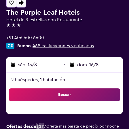
The Purple Leaf Hotels
Hotel de 3 estrellas con Restaurante
3 estrellas
+91 406 600 6600
Bueno
468 calificaciones verificadas
7,3
sáb. 15/8
-
dom. 16/8
2 huéspedes, 1 habitación
Buscar
Ofertas desde
$27
/
Oferta más barata de precio por noche