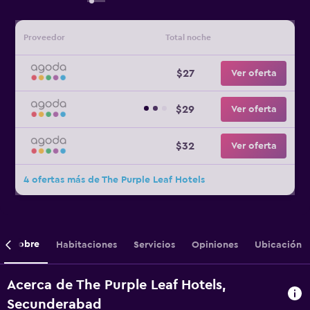
Proveedor
Total noche
$27
Ver oferta
$29
Ver oferta
$32
Ver oferta
4 ofertas más de The Purple Leaf Hotels
Sobre
Habitaciones
Servicios
Opiniones
Ubicación
Acerca de The Purple Leaf Hotels,
Secunderabad