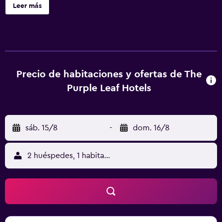
Golkonda está a 20 km. El aeropuerto internacional Rajiv
Leer más
Gandhi está a 33 km. El hotel ofrece servicios de cambio
de divisa, alquiler de coches y consigna de equipaje. La
terraza del hotel ofrece vistas a los alrededores. The
Purple Leaf Hotels también ofrece un mostrador de
información turística. También hay salas para banquetes y
reuniones. Las habitaciones tienen aire acondicionado,
Precio de habitaciones y ofertas de The
zona de estar, caja fuerte, hervidor eléctrico, armario, TV
Purple Leaf Hotels
de pantalla plana y minibar. El baño integrado incluye
artículos de aseo gratuitos. El restaurante Saffron Mantra
sirve comida india, china y continental. También hay
sáb. 15/8
-
dom. 16/8
servicio de habitaciones.
2 huéspedes, 1 habitación