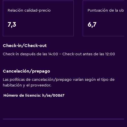
Aire acondicionado
Relación calidad-precio
Puntuación de la ubi
Papeleras
7,3
6,7
Accesibilidad y adecuación
Accesibilidad
Check-in/Check-out
Ducha adaptada para silla de ruedas
Check-in después de las 14:00 - Check-out antes de las 12:00
Ascensor
Ascensor disponible
Cancelación/prepago
Tina de baño adaptada
Las políticas de cancelación/prepago varían según el tipo de
Para no fumadores
habitación y el proveedor.
Lavabo bajo
Número de licencia: h/se/00867
Almohada sin plumas
Inodoro con barras de apoyo
Plantas superiores accesibles por ascensor