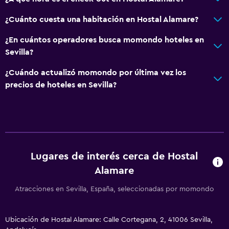
Servicio de conserjería
¿Cuánto cuesta una habitación en Hostal Alamare?
Caja fuerte
¿En cuántos operadores busca momondo hoteles en
Boletos de transporte público
Sevilla?
Mostrador de información turística
¿Cuándo actualizó momondo por última vez los
Acceso con llave
precios de hoteles en Sevilla?
Check-out exprés
Recepción 24 horas
General
Lugares de interés cerca de Hostal
Vista a una calle tranquila
Alamare
Habitaciones familiares
Zona de estar
Atracciones en Sevilla, España, seleccionadas por momondo
Vista al patio interior
Ubicación de Hostal Alamare: Calle Cortegana, 2, 41006 Sevilla,
Posibilidad de habitaciones conectadas