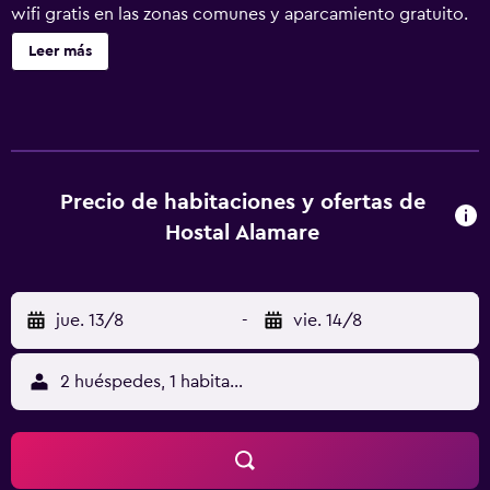
wifi gratis en las zonas comunes y aparcamiento gratuito.
Otras instalaciones incluyen una caja fuerte en la
Leer más
recepción y una máquina expendedora. Hostal Alamare
ofrece 25 alojamientos con aire acondicionado y artículos
de higiene personal gratuitos. Se ofrece una televisión de
pantalla plana con canales digitales. Los baños están
equipados con ducha. Este hostal en Sevilla ofrece acceso
a Internet wifi gratis. Se ofrece servicio de limpieza todos
Precio de habitaciones y ofertas de
los días y es posible solicitar tabla de planchar con
Hostal Alamare
plancha.
jue. 13/8
-
vie. 14/8
2 huéspedes, 1 habitación