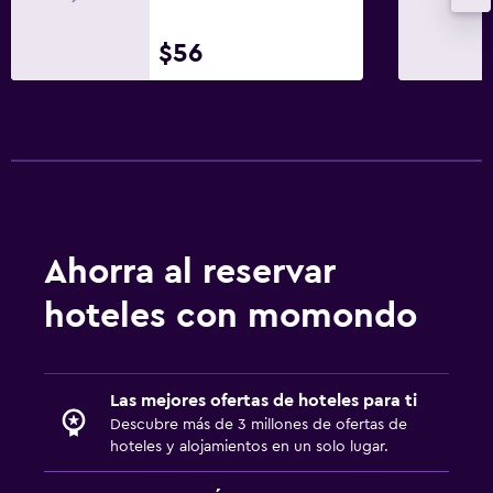
Tendedero
Lavadora
$56
Habitación
Enchufe cerca de la cama
Perchero
Armario o clóset
Ahorra al reservar
Comedor
Tetera
hoteles con momondo
Máquina expendedora (bebidas)
Máquina expendedora (botanas)
Las mejores ofertas de hoteles para ti
Descubre más de 3 millones de ofertas de
Estacionamiento y transporte
hoteles y alojamientos en un solo lugar.
Estacionamiento gratuito