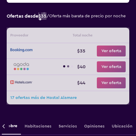
Ofertas desde
$35
/
Oferta más barata de precio por noche
Proveedor
Total noche
$35
Ver oferta
$40
Ver oferta
$44
Ver oferta
17 ofertas más de Hostal Alamare
Sobre
Habitaciones
Servicios
Opiniones
Ubicación