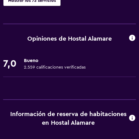
Mostrar los 73 servicios
Servicios básicos
Wifi gratis
Wifi disponible en todas las instalaciones
Opiniones de Hostal Alamare
Internet
Ropa de cama
Bueno
7,0
Toallas
2.559 calificaciones verificadas
Extinguidor
Artículos de aseo gratis
Champú
Alarma de humo
Información de reserva de habitaciones
Calefacción
en Hostal Alamare
Adaptador
Gel de ducha