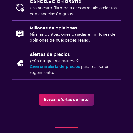
CANCELACIÓN GRATIS
Estacionamiento privado
Usa nuestro filtro para encontrar alojamientos
con cancelación gratis.
Aire libre
Millones de opiniones
Terraza/patio
Mira las puntuaciones basadas en millones de
Terraza
opiniones de huéspedes reales.
Alertas de precios
Ideal para familias
¿Aún no quieres reservar?
Cuidado de niños o guardería
Crea una alerta de precios
para realizar un
seguimiento.
Cuna/cama nido disponibles
Sistema de entretenimiento
TV de pantalla plana
Buscar ofertas de hotel
Zona de trabajo
Escritorio