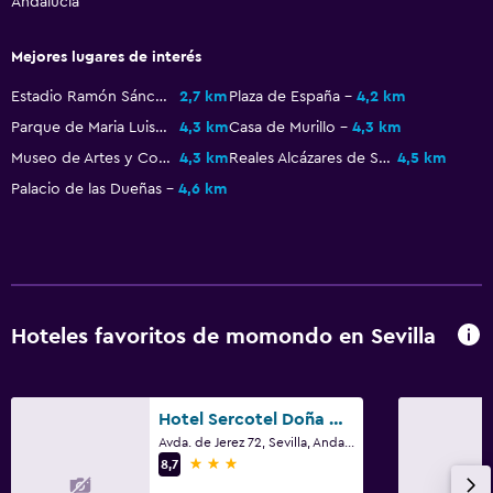
Andalucía
Piso de mosaico/mármol
Espacio de almacenamiento
Mejores lugares de interés
Estadio Ramón Sánchez-Pizjuán
2,7 km
Plaza de España
4,2 km
Salud y seguridad
Parque de Maria Luisa
4,3 km
Casa de Murillo
4,3 km
Limpieza diaria
Museo de Artes y Costumbres Populares
4,3 km
Reales Alcázares de Sevilla
4,5 km
Botiquín de primeros auxilios
Palacio de las Dueñas
4,6 km
Cámaras CCTV en zonas comunes
Cámaras CCTV en el exterior
Seguridad las 24 horas
Caja fuerte
Hoteles favoritos de momondo en Sevilla
Lavandería
Hotel Sercotel Doña Carmela
Plancha y tabla de planchar
Avda. de Jerez 72, Sevilla, Andalucía
Plancha para pantalones
3 estrellas
8,7