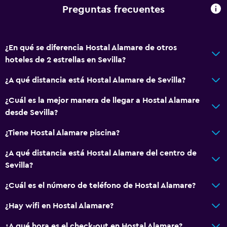
Plantas superiores accesibles por escaleras
Preguntas frecuentes
Baño
¿En qué se diferencia Hostal Alamare de otros
Inodoro adaptado
hoteles de 2 estrellas en Sevilla?
Ducha
¿A qué distancia está Hostal Alamare de Sevilla?
Gorro de baño
Bidé
¿Cuál es la mejor manera de llegar a Hostal Alamare
desde Sevilla?
Secador de pelo
Aseo
¿Tiene Hostal Alamare piscina?
Papel higiénico
¿A qué distancia está Hostal Alamare del centro de
Cepillo de dientes
Sevilla?
Baño privado
¿Cuál es el número de teléfono de Hostal Alamare?
¿Hay wifi en Hostal Alamare?
Servicios y facilidades
Servicio de despertador
¿A qué hora es el check-out en Hostal Alamare?