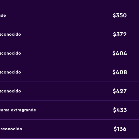
$350
nde
$372
esconocido
$404
esconocido
$408
esconocido
$427
esconocido
$433
 cama extragrande
$136
esconocido