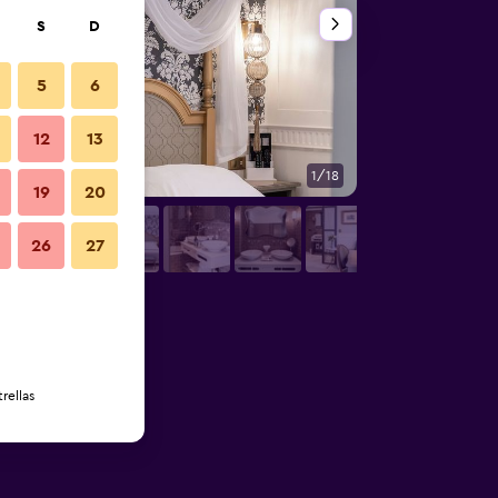
S
D
5
6
12
13
1/18
Otros
19
20
26
27
rellas