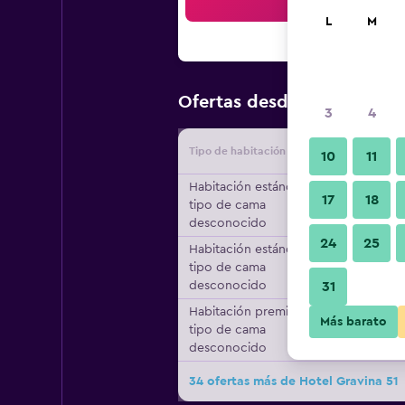
Bus
L
M
$136
Ofertas desde
/
Oferta m
3
4
Tipo de habitación
Proveedo
10
11
Habitación estándar,
17
18
tipo de cama
desconocido
24
25
Habitación estándar,
tipo de cama
desconocido
31
Habitación premier,
Más barato
tipo de cama
desconocido
34 ofertas más de Hotel Gravina 51