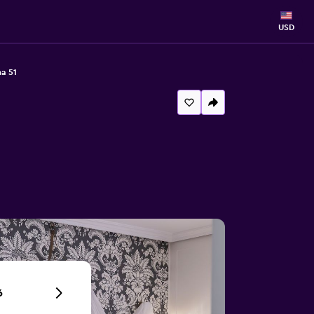
USD
a 51
6