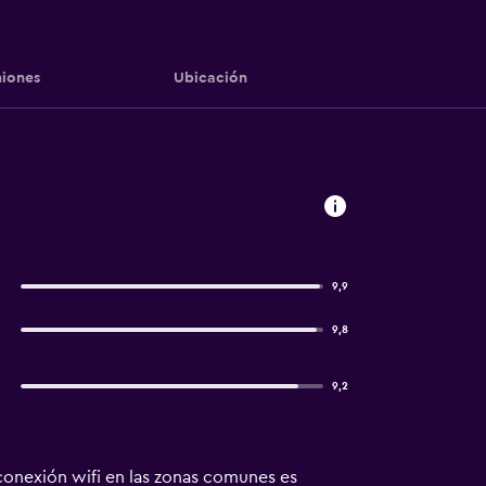
iones
Ubicación
9,9
9,8
9,2
 conexión wifi en las zonas comunes es