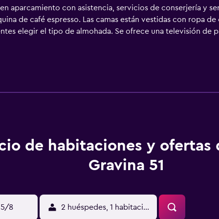
yen aparcamiento con asistencia, servicios de conserjería y ser
uina de café espresso. Las camas están vestidas con ropa de 
entes elegir el tipo de almohada. Se ofrece una televisión de 
án equipados con bañera o ducha, albornoces, zapatillas y artí
ternet wifi gratis. Los servicios para las personas de negocios
existir restricciones). Las habitaciones también incluyen botel
los días y es posible solicitar juegos de cama hipoalergénicos
cio de habitaciones y ofertas
Gravina 51
15/8
2 huéspedes, 1 habitación