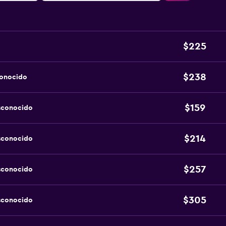
$225
$238
conocido
$159
sconocido
$214
sconocido
$257
sconocido
$305
sconocido