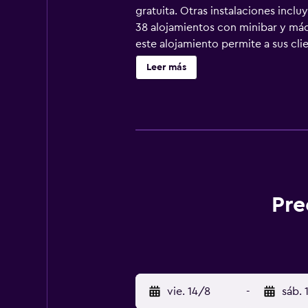
gratuita. Otras instalaciones inclu
38 alojamientos con minibar y máq
este alojamiento permite a sus cli
por cable y Netflix. Los baños est
Leer más
hotel en Sevilla ofrece acceso a In
llamadas locales gratuitas (pueden 
ofrece servicio de limpieza todos 
Pre
vie. 14/8
-
sáb. 