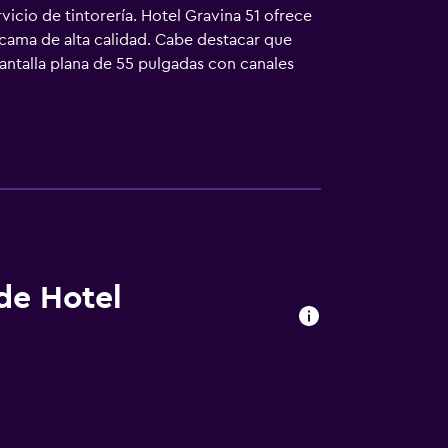
vicio de tintorería. Hotel Gravina 51 ofrece
cama de alta calidad. Cabe destacar que
pantalla plana de 55 pulgadas con canales
culos de higiene personal gratuitos. Este
 incluyen cajas fuertes y teléfono; se ofrecen
la de agua gratuita y cafetera y tetera. Se
.
 de Hotel