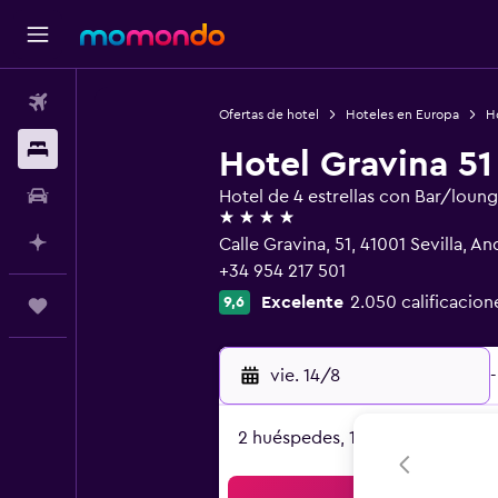
Vuelos
Ofertas de hotel
Hoteles en Europa
H
Alojamientos
Hotel Gravina 51
Autos
Hotel de 4 estrellas con Bar/loun
4 estrellas
Planifica con IA
Calle Gravina, 51, 41001 Sevilla, An
+34 954 217 501
Excelente
2.050 calificacion
9,6
Trips
vie. 14/8
-
2 huéspedes, 1 habitación