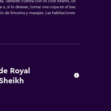
da. También cuenta con un club infantil, un
a o, si lo desean, tomar una copa en el bar.
io de limusina y masajes. Las habitaciones
ciones como minibar. Todas ellas tienen un
 Resort Sharm El Sheikh abre para
sos de su habitación. Alternativamente, hay
ikh está ubicado a poca distancia de los
0 minutos paseando. El amable personal del
ia en Sharm el-Sheikh.
 de Royal
 Sheikh