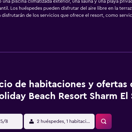
 una piscina climatizada exterior, una sauna y una playa priva
ntil. Los huéspedes pueden disfrutar del aire libre en la terraz
disfrutarán de los servicios que ofrece el resort, como servic
gante donde relajarse, con multitud de comodidades e instala
ador de pelo y una ducha. El restaurante Royal Holiday Beach
a los huéspedes una gran experiencia culinaria a solo unos pa
 solo un breve paseo. Royal Holiday Beach Resort Sharm El She
de la zona, incluyendo Ghibli Raceway, que queda apenas a 2
posición para reservar visitas y excursiones durante tu estanc
cio de habitaciones y ofertas
oliday Beach Resort Sharm El
15/8
2 huéspedes, 1 habitación