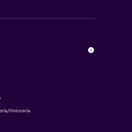
o
ría/tintorería