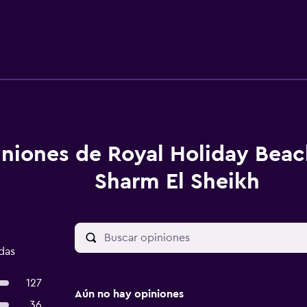
niones de Royal Holiday Beac
Sharm El Sheikh
das
127
Aún no hay opiniones
36