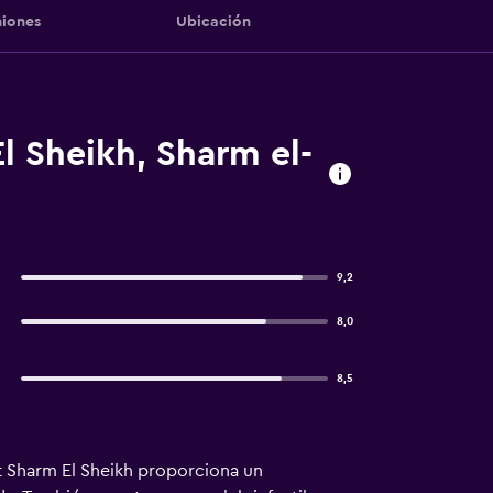
iones
Ubicación
l Sheikh, Sharm el-
9,2
8,0
8,5
t Sharm El Sheikh proporciona un