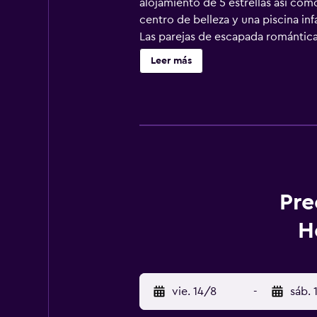
alojamiento de 5 estrellas así como
centro de belleza y una piscina infa
Las parejas de escapada romántica 
del resort ofrecen un entorno ele
Leer más
cuarto de baño que incluye un sec
desayunar y comer, y proporciona 
algunos restaurantes y cafés a tan
lugares de interés más populares 
mostrador turístico estará a tu dis
Pre
H
vie. 14/8
-
sáb. 