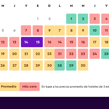
car
M
J
V
S
D
L
M
M
J
V
1
2
1
2
3
4
5
6
7
8
9
7
8
9
10
11
12
13
14
15
16
14
15
16
17
18
Resort Sharm
Ver precios
19
20
21
22
23
21
22
23
24
25
Resort Sharm
26
27
28
29
30
28
29
30
Ver precios
Resort Sharm
Ver precios
Promedio
Más caro
En base a los precios promedio de hoteles de 3 est