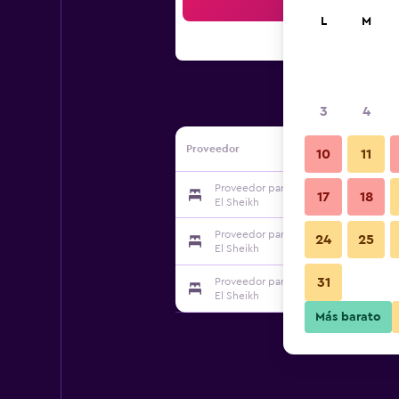
Bus
L
M
3
4
Proveedor
10
11
Proveedor para Royal Holiday Beach 
17
18
El Sheikh
Proveedor para Royal Holiday Beach 
24
25
El Sheikh
31
Proveedor para Royal Holiday Beach 
El Sheikh
Más barato