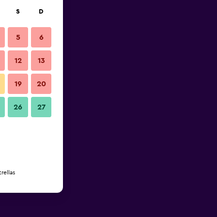
S
D
5
6
12
13
19
20
26
27
rellas