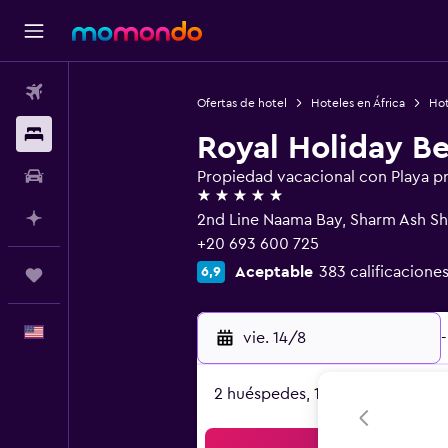
Vuelos
Ofertas de hotel
Hoteles en África
Hot
Alojamientos
Royal Holiday B
Autos
Propiedad vacacional con Playa p
5 estrellas
Planifica con IA
2nd Line Naama Bay, Sharm Ash Sh
+20 693 600 725
Aceptable
383 calificaciones
6,9
Trips
Español
vie. 14/8
-
2 huéspedes, 1 habitación