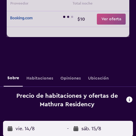
Proveedor
Total noche
$10
Ver oferta
Sobre
Habitaciones
Opiniones
Ubicación
Precio de habitaciones y ofertas de
Mathura Residency
vie. 14/8
-
sáb. 15/8