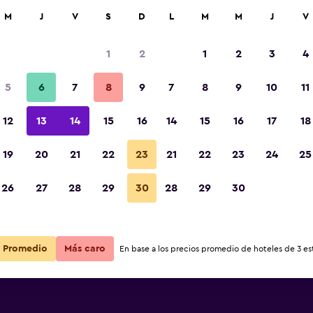
car
M
J
V
S
D
L
M
M
J
V
1
2
1
2
3
4
5
6
7
8
9
7
8
9
10
11
12
13
14
15
16
14
15
16
17
18
Ver precios
uz
19
20
21
22
23
21
22
23
24
25
26
27
28
29
30
28
29
30
Ver precios
uz
Ver precios
uz
Promedio
Más caro
En base a los precios promedio de hoteles de 3 est