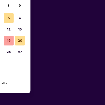
S
D
5
6
12
13
19
20
26
27
rellas