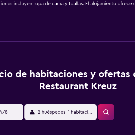
ciones incluyen ropa de cama y toallas. El alojamiento ofrece 
o, y Museo Nacional Suizo está a 33 km. El aeropuerto (Aeropu
cio de habitaciones y ofertas
Restaurant Kreuz
14/8
2 huéspedes, 1 habitación