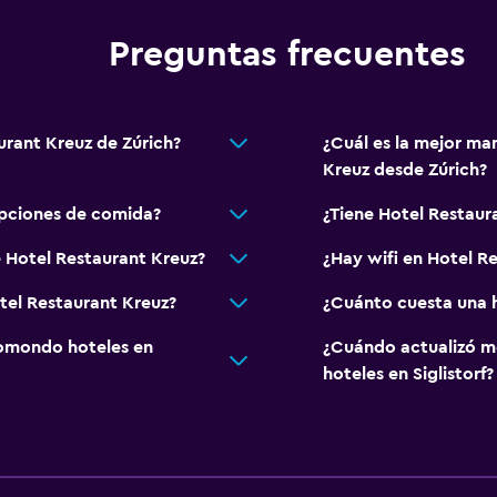
Preguntas frecuentes
Ideal para familias
Cuna/cama nido disponi
Comidas para niños
urant Kreuz de Zúrich?
¿Cuál es la mejor ma
Equipo infantil para zona 
Kreuz desde Zúrich?
Parque infantil
opciones de comida?
¿Tiene Hotel Restaur
Sistema de entretenimi
e Hotel Restaurant Kreuz?
¿Hay wifi en Hotel R
TV de pantalla plana
tel Restaurant Kreuz?
¿Cuánto cuesta una h
TV
omondo hoteles en
¿Cuándo actualizó m
hoteles en Siglistorf?
Zona de trabajo
Escritorio