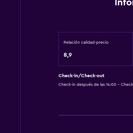
Inf
Baño
Baño compartido
Baño compartido
Ducha
Relación calidad-precio
Secador de pelo
8,9
Aseo
Papel higiénico
Baño privado
Check-in/Check-out
Check-in después de las 14:00 - Check-
Estacionamiento y transporte
Carga de vehículos eléctricos
Estacionamiento en la calle
Estacionamiento gratuito
Estacionamiento privado