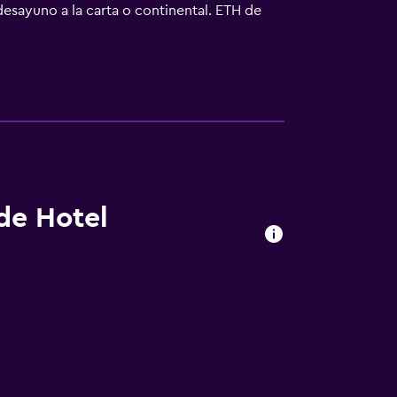
desayuno a la carta o continental. ETH de
erto de Zúrich) está a 18 km.
 de Hotel