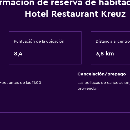
ormación de reserva de habita
Accesibilidad y adecuac
Hotel Restaurant Kreuz
Accesibilidad
Para no fumadores
Inodoro con barras de 
Puntuación de la ubicación
Distancia al centro
Plantas superiores acces
8,4
3,8 km
Entrada privada
Cancelación/prepago
out antes de las 11:00
Las políticas de cancelación
proveedor.
General
Habitaciones familiares
Piso de parquet o mader
Casilleros
Alfombrado