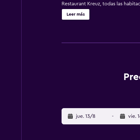
Restaurant Kreuz, todas las habita
Zúrich está a 33 km del alojamient
Leer más
Pre
jue. 13/8
-
vie. 