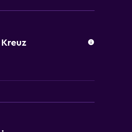
ales (bajo petición)
 Kreuz