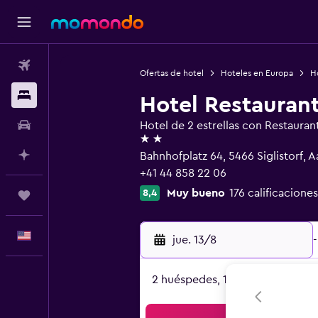
Vuelos
Ofertas de hotel
Hoteles en Europa
Ho
Alojamientos
Hotel Restauran
Autos
Hotel de 2 estrellas con Restauran
2 estrellas
Planifica con IA
Bahnhofplatz 64, 5466 Siglistorf, 
+41 44 858 22 06
Muy bueno
176 calificaciones
8,4
Trips
Español
jue. 13/8
-
2 huéspedes, 1 habitación