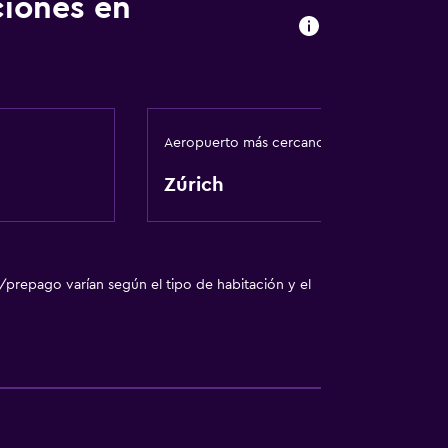
ciones en
ión
apoyo
Aeropuerto más cercano
ibles por escaleras
Zúrich
/prepago varían según el tipo de habitación y el
a noble