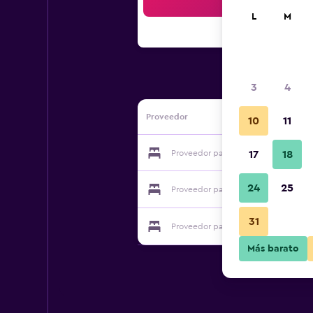
Bus
L
M
3
4
Proveedor
10
11
Proveedor para Hotel Restaurant Kre
17
18
24
25
Proveedor para Hotel Restaurant Kre
31
Proveedor para Hotel Restaurant Kre
Más barato