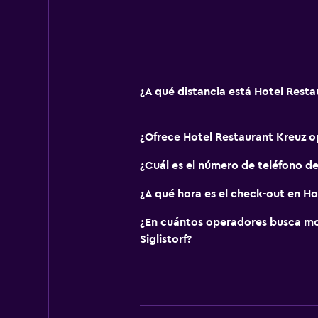
Servicios y facilidades
Cajero automático/banco
Caja fuerte
¿A qué distancia está Hotel Resta
Acceso con llave
Botella de agua
¿Ofrece Hotel Restaurant Kreuz 
Habitación
¿Cuál es el número de teléfono d
Enchufe cerca de la cama
¿A qué hora es el check-out en Ho
Perchero
¿En cuántos operadores busca m
Armario o clóset
Siglistorf?
Aire libre
Terraza/patio
Jardín