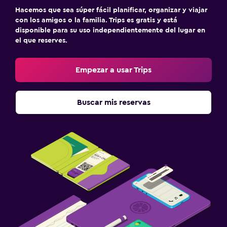
Hacemos que sea súper fácil planificar, organizar y viajar
Lavandería
con los amigos o la familia. Trips es gratis y está
Servicio de planchado
disponible para su uso independientemente del lugar en
el que reserves.
Servicios de lavandería/tintorería
Tendedero
Empezar a usar Trips
Salud y seguridad
Buscar mis reservas
Cámaras CCTV en zonas comunes
Cámaras CCTV en el exterior
Mosquitera
Botiquín de primeros auxilios
Sistema de entretenimiento
TV de pantalla plana
TV por cable o vía satélite