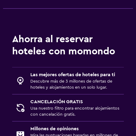
Baño
Secador de pelo
Baño privado
Ducha
Ahorra al reservar
Aseo
hoteles con momondo
Papel higiénico
Ducha italiana
Las mejores ofertas de hoteles para ti
Descubre más de 3 millones de ofertas de
Estacionamiento y transporte
hoteles y alojamientos en un solo lugar.
Traslado al aeropuerto (con cargos)
Estacionamiento gratuito
CANCELACIÓN GRATIS
Usa nuestro filtro para encontrar alojamientos
Estacionamiento privado
con cancelación gratis.
Estacionamiento en la calle
Millones de opiniones
Valet parking
Mira las puntuaciones basadas en millones de