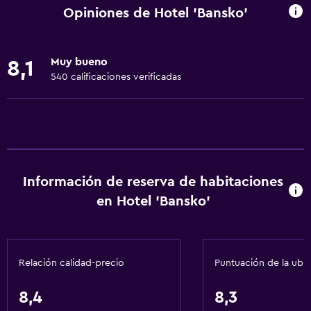
Servicio de entrega de comida
Opiniones de Hotel 'Bansko'
Almuerzos para llevar
Menús para dietas especiales (bajo petición)
Muy bueno
8,1
Utensilios de cocina
540 calificaciones verificadas
Restaurante
Bar/lounge
La comida se puede entregar en el alojamiento
Desayuno en la habitación
Información de reserva de habitaciones
Tetera/cafetera
en Hotel 'Bansko'
Nevera
Comedor
Mesa de comedor
Relación calidad-precio
Puntuación de la ubi
General
8,4
8,3
Ventana