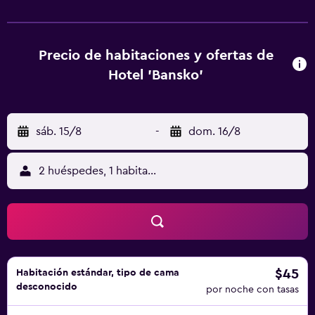
todas las habitaciones están equipadas con escritorio, un
patio con vistas al jardín, baño privado, TV de pantalla
plana, ropa de cama y toallas. Las habitaciones disponen
de armario. El desayuno está disponible e incluye
Precio de habitaciones y ofertas de
opciones a la carta, continentales o italianas. Family Hotel
Hotel 'Bansko'
Bansko Sofia ofrece zona de juegos infantil. La zona es
ideal para practicar esquí y ciclismo, y hay alquiler de
bicicletas eneste hotel de 1 estrella. Sofia Ring Mall está a
sáb. 15/8
-
dom. 16/8
5,8 km del alojamiento, y Palacio Nacional de la Cultura
está a 6,7 km. El aeropuerto (Aeropuerto de Sofía) está a
12 km, y el alojamiento ofrece servicio de traslado de
2 huéspedes, 1 habitación
pago para ir o volver del aeropuerto.
$45
Habitación estándar, tipo de cama
desconocido
por noche con tasas