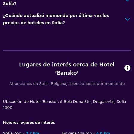
Sofía?
Renta de autos
Cambio de divisas
¿Cuándo actualizó momondo por última vez los
precios de hoteles en Sofía?
Instalaciones para reuniones
Servicio de habitaciones
Mostrador de información turística
Acceso con llave
Masaje de pies
Lugares de interés cerca de Hotel
Capilla/templo
'Bansko'
Atracciones en Sofía, Bulgaria, seleccionadas por momondo
Aire libre
Comedor al aire libre
Ubicación de Hotel 'Bansko': 6 Bela Dona Str., Dragalevtzi, Sofía
Muebles de exterior
1000
Chimenea exterior
Mejores lugares de interés
Área de picnic
Sofia Zoo
3,7 km
Boyana Church
4,0 km