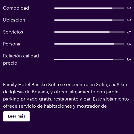
Comodidad
8,3
Ubicación
8,3
Servicios
7,9
Personal
8,6
Relación calidad-
8,4
precio
Family Hotel Bansko Sofia se encuentra en Sofía, a 4,8 km
de Iglesia de Boyana, y ofrece alojamiento con jardín,
parking privado gratis, restaurante y bar. Este alojamiento
ofrece servicio de habitaciones y mostrador de
información turística, además de wifi gratis en todo el
Leer más
alojamiento. Algunas habitaciones del alojamiento
incluyen una terraza con vistas a la ciudad. En el hotel,