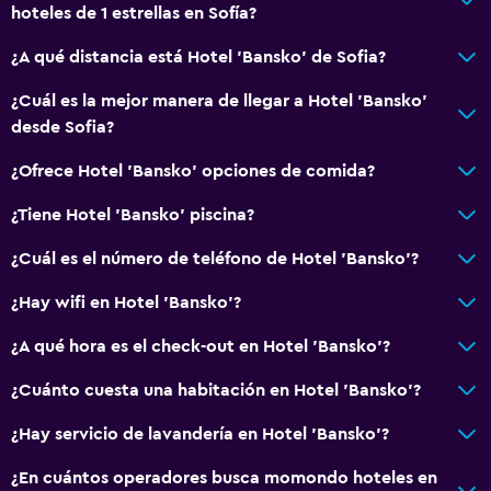
hoteles de 1 estrellas en Sofía?
Wifi disponible en todas las instalaciones
¿A qué distancia está Hotel 'Bansko' de Sofia?
Internet
Extinguidor
¿Cuál es la mejor manera de llegar a Hotel 'Bansko'
desde Sofia?
Artículos de aseo gratis
Alarma de humo
¿Ofrece Hotel 'Bansko' opciones de comida?
Calefacción
¿Tiene Hotel 'Bansko' piscina?
Wifi gratis
¿Cuál es el número de teléfono de Hotel 'Bansko'?
Ropa de cama
¿Hay wifi en Hotel 'Bansko'?
Toallas
Champú
¿A qué hora es el check-out en Hotel 'Bansko'?
Papeleras
¿Cuánto cuesta una habitación en Hotel 'Bansko'?
¿Hay servicio de lavandería en Hotel 'Bansko'?
Servicios y facilidades
Centro de negocios
¿En cuántos operadores busca momondo hoteles en