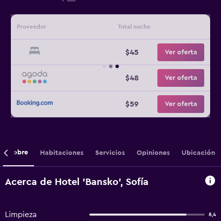
Proveedor
Total noche
$45
Ver oferta
$48
Ver oferta
$59
Ver oferta
Sobre
Habitaciones
Servicios
Opiniones
Ubicación
Acerca de Hotel 'Bansko', Sofía
Limpieza
8,4