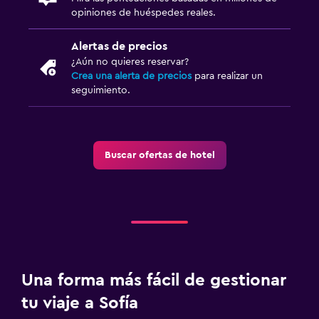
opiniones de huéspedes reales.
Habitación
Alertas de precios
Camas extralargas (+2 m)
¿Aún no quieres reservar?
Enchufe cerca de la cama
Crea una alerta de precios
para realizar un
seguimiento.
Sofá cama
Perchero
Armario o clóset
Buscar ofertas de hotel
Accesibilidad y adecuación
Almohada sin plumas
Áreas designadas para fumadores
Habitaciones para no fumadores disponibles
Plantas superiores accesibles por escaleras
Una forma más fácil de gestionar
tu viaje a Sofía
Lavandería