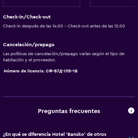
Habitaciones familiares
Check-in/Check-out
Vista al jardín
Check-in después de las 14:00 - Check-out antes de las 12:00
Vista al patio interior
Vista a punto de interés
Cancelación/prepago
Casilleros
Las políticas de cancelación/prepago varían según el tipo de
Vista a la montaña
habitación y el proveedor.
Bodega de esquí
Número de licencia: СФ-Б7Д-1Л5-1Б
Espacio de almacenamiento
Vista a una calle tranquila
Zona de estar
Sofá
Preguntas frecuentes
Vista a la ciudad
¿En qué se diferencia Hotel 'Bansko' de otros
Servicios básicos