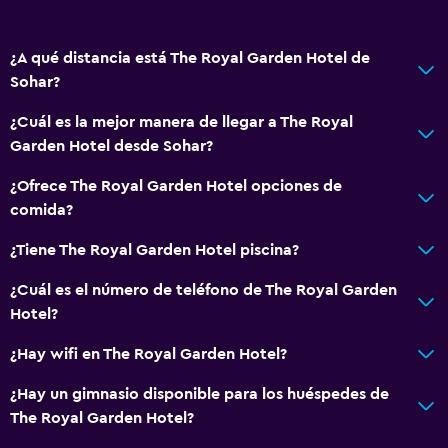
Teléfono
Alfombrado
¿A qué distancia está The Royal Garden Hotel de
Piso de mosaico/mármol
Sohar?
¿Cuál es la mejor manera de llegar a The Royal
Cocina
Garden Hotel desde Sohar?
Tetera eléctrica
¿Ofrece The Royal Garden Hotel opciones de
Utensilios de cocina
comida?
Cocina
¿Tiene The Royal Garden Hotel piscina?
Cocineta
Horno
¿Cuál es el número de teléfono de The Royal Garden
Hotel?
Microondas
Cocina
¿Hay wifi en The Royal Garden Hotel?
Tetera
¿Hay un gimnasio disponible para los huéspedes de
Tostadora
The Royal Garden Hotel?