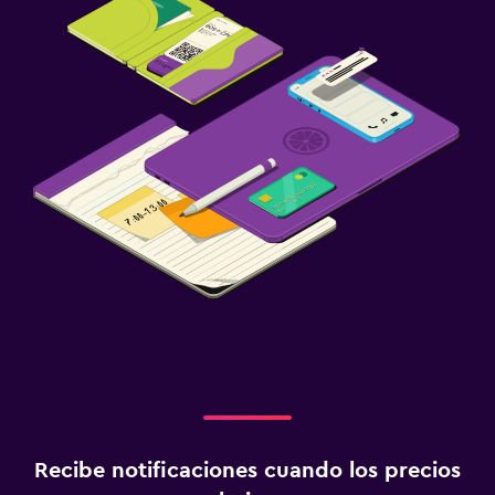
Servicio de traslado (cargo adicional)
Sistema de entretenimiento
TV de pantalla plana
TV por cable o vía satélite
Sala de estar/TV compartida
TV
Habitación
Enchufe cerca de la cama
Sofá cama
Perchero
Armario o clóset
Recibe notificaciones cuando los precios
Salud y seguridad