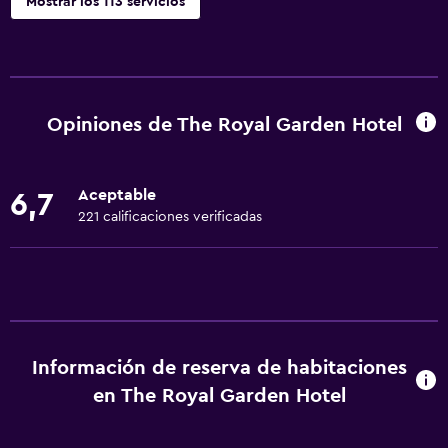
Mostrar los 113 servicios
Servicios básicos
Wifi disponible en todas las instalaciones
Internet
Opiniones de The Royal Garden Hotel
Extinguidor
Artículos de aseo gratis
Aceptable
6,7
Alarma de humo
221 calificaciones verificadas
Calefacción
Aire acondicionado
Wifi gratis
Ropa de cama
Información de reserva de habitaciones
Toallas
en The Royal Garden Hotel
Champú
Adaptador