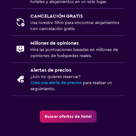
Mesa de comedor
hoteles y alojamientos en un solo lugar.
CANCELACIÓN GRATIS
Lavandería
Usa nuestro filtro para encontrar alojamientos
Lavandería
con cancelación gratis.
Servicio de planchado
Millones de opiniones
Servicios de lavandería/tintorería
Mira las puntuaciones basadas en millones de
Plancha para pantalones
opiniones de huéspedes reales.
Plancha y tabla de planchar
Alertas de precios
Lavadora
¿Aún no quieres reservar?
Crea una alerta de precios
para realizar un
seguimiento.
Actividades
Pesca
Dardos
Buscar ofertas de hotel
Buceo
Parque acuático