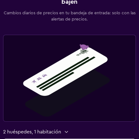
bajen
Limpieza diaria
Cámaras CCTV en el exterior
Cambios diarios de precios en tu bandeja de entrada: solo con las
alertas de precios.
Seguridad las 24 horas
Caja fuerte
Piscina y spa
Spa
Piscina (cubierta)
Toallas para piscina
Zona de trabajo
Fax/fotocopiadora
Escritorio
2 huéspedes, 1 habitación
Ideal para familias