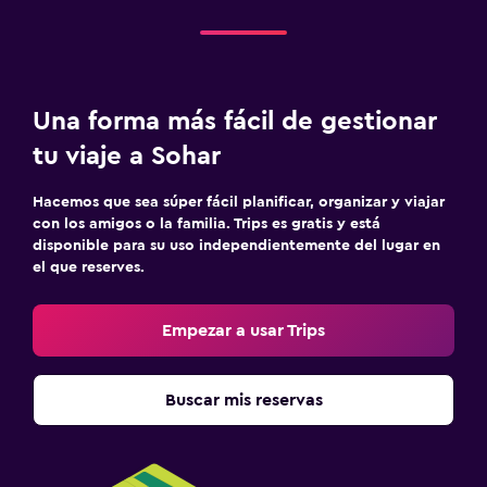
Mesa de billar
Natación
Aire libre
Una forma más fácil de gestionar
Comedor al aire libre
tu viaje a Sohar
Área de picnic
Hacemos que sea súper fácil planificar, organizar y viajar
Jardín
con los amigos o la familia. Trips es gratis y está
disponible para su uso independientemente del lugar en
Terraza/patio
el que reserves.
Parrilla
Empezar a usar Trips
Estacionamiento y transporte
Traslado al aeropuerto (con cargos)
Buscar mis reservas
Estacionamiento gratuito
Estacionamiento privado