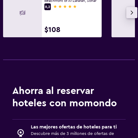
Beachfront of Al-Zafaran, Sohar
Áreas designadas para fumadores
5 estrellas
8,2
Habitaciones para no fumadores disponibles
Accesibilidad
$108
Ascensor
Estacionamiento accesible
Inodoro con barras de apoyo
Comedor
Almuerzos para llevar
Ahorra al reservar
Restaurante
Bar/lounge
hoteles con momondo
La comida se puede entregar en el alojamiento
Minibar
Las mejores ofertas de hoteles para ti
Desayuno en la habitación
Descubre más de 3 millones de ofertas de