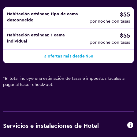
practicar las actividades de ocio y esparcimiento que se
indican más abajo en las instalaciones o cerca del
$55
Habitación estándar, tipo de cama
desconocido
alojamiento (es posible que se aplique un recargo).
por noche con tasas
$55
Habitación estándar, 1 cama
individual
por noche con tasas
3 ofertas más desde $56
*
El total incluye una estimación de tasas e impuestos locales a
pagar al hacer check-out.
Servicios e instalaciones de Hotel