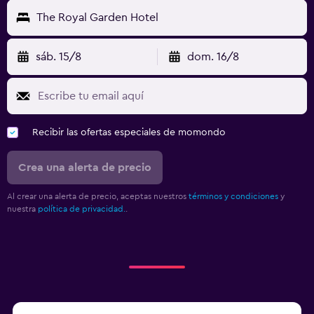
Cuna/cama nido disponibles
The Royal Garden Hotel
Piscina (para niños)
sáb. 15/8
dom. 16/8
Gimnasio
Gimnasio
Recibir las ofertas especiales de momondo
Crea una alerta de precio
Al crear una alerta de precio, aceptas nuestros
términos y condiciones
y
nuestra
política de privacidad.
.