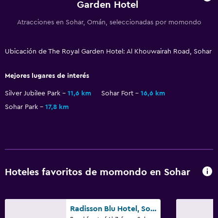
Garden Hotel
Servicios y facilidades
Atracciones en Sohar, Omán, seleccionadas por momondo
Centro de negocios
Renta de autos
Ubicación de The Royal Garden Hotel: Al Khouwairah Road, Sohar
Cambio de divisas
Instalaciones para reuniones
Mejores lugares de interés
Boletos de transporte público
Silver Jubilee Park
11,6 km
Sohar Fort
16,6 km
Servicio de habitaciones
Sohar Park
17,8 km
Check-out exprés
Recepción 24 horas
Caja fuerte
Botella de agua
Hoteles favoritos de momondo en Sohar
Accesibilidad y adecuación
Lavabo bajo
Radisson Blu Hotel, Sohar