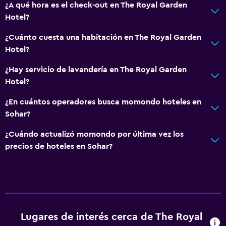
Nevera
¿A qué hora es el check-out en The Royal Garden
Comedor
Hotel?
¿Cuánto cuesta una habitación en The Royal Garden
Baño
Hotel?
Secador de pelo
¿Hay servicio de lavandería en The Royal Garden
Albornoz
Hotel?
Baño privado
¿En cuántos operadores busca momondo hoteles en
Baño compartido
Sohar?
Ducha
¿Cuándo actualizó momondo por última vez los
Tina de baño
precios de hoteles en Sohar?
Bidé
Aseo
Papel higiénico
Cepillo de dientes
Lugares de interés cerca de The Royal