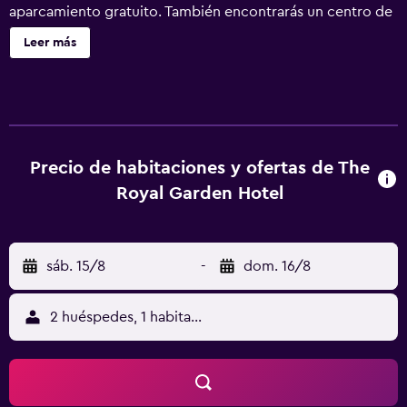
aparcamiento gratuito. También encontrarás un centro de
bienestar, un bar o lounge y un centro de negocios
Leer más
disponible las 24 horas. The Royal Garden Hotel ofrece 61
alojamientos con aire acondicionado, caja fuerte y
periódicos gratuitos. Se ofrece una televisión LED de 40
pulgadas con canales por satélite. Los baños están
equipados con ducha y bañera combinadas, zapatillas,
artículos de higiene personal gratuitos y secador de pelo.
Precio de habitaciones y ofertas de The
Los huéspedes pueden navegar por la web gracias a
Royal Garden Hotel
nuestro acceso a Internet gratis por cable y wifi
(velocidad: 100 Mbps o más (para 1 o 2 personas, o hasta 6
dispositivos)). Entre las comodidades especialmente
sáb. 15/8
-
dom. 16/8
pensadas para las personas en viaje de negocios se
incluyen escritorio, impresoras y teléfono. Las
habitaciones también incluyen botella de agua gratuita y
2 huéspedes, 1 habitación
tabla de planchar con plancha. Se ofrece servicio de
limpieza todos los días. En el alojamiento hay piscina
cubierta y piscina infantil. Otros servicios de ocio y
esparcimiento incluyen centro de bienestar. Se pueden