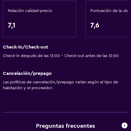
Gel de ducha
Relación calidad-precio
Puntuación de la ubi
Papeleras
7,1
7,6
General
Habitaciones familiares
Check-in/Check-out
Vista al jardín
Check-in después de las 13:00 - Check-out antes de las 12:00
Posibilidad de habitaciones conectadas
Vista a la piscina
Cancelación/prepago
Espacio de almacenamiento
Las políticas de cancelación/prepago varían según el tipo de
Chimenea
habitación y el proveedor.
Zona de estar
Pantuflas
Sofá
Insonorización
Preguntas frecuentes