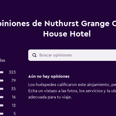
iniones de Nuthurst Grange 
House Hotel
das
323
Aún no hay opiniones
79
Los huéspedes calificaron este alojamiento, p
35
Echa un vistazo a las fotos, los servicios y la u
16
adecuada para tu viaje.
12
5