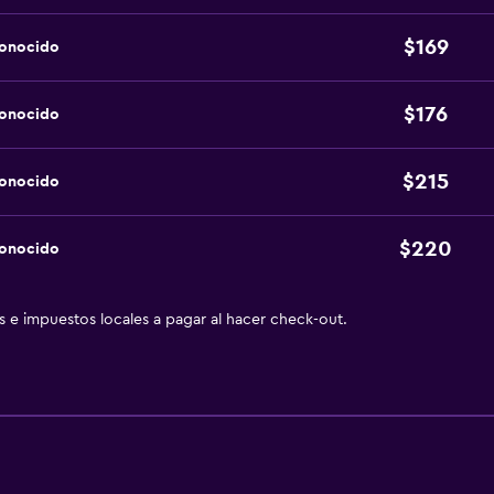
$169
conocido
$176
conocido
$215
conocido
$220
conocido
as e impuestos locales a pagar al hacer check-out.