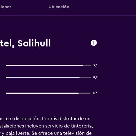
iones
Ubicación
l, Solihull
9,1
8,7
8,6
 a tu disposición. Podrás disfrutar de un
alaciones incluyen servicio de tintorería,
y caja fuerte. Se ofrece una televisión de