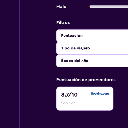
Malo
Filtros
Puntuación
Tipo de viajero
Época del año
Puntuación de proveedores
8.7
8.7
/10
de
1 opinión
10