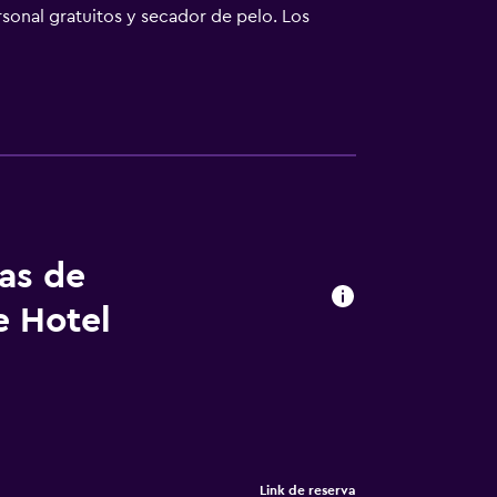
rsonal gratuitos y secador de pelo. Los
servicio de limpieza todos los días.
tas de
e Hotel
Link de reserva