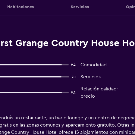
Habitaciones
Servicios
Opin
rst Grange Country House Hote
Comodidad
9,2
Servicios
9,1
Relación calidad-
9,2
precio
ndrás un restaurante, un bar o lounge y un centro de negocios
ratis en las zonas comunes y aparcamiento gratuito. Otras inst
range Country House Hotel ofrece 15 alojamientos con minibar 