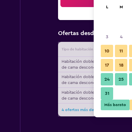
Bus
L
M
$169
Ofertas desde
/
Oferta m
3
4
Tipo de habitación
Proveedo
10
11
Habitación doble, tipo
17
18
de cama desconocido
Habitación doble, tipo
24
25
de cama desconocido
Habitación doble, tipo
31
de cama desconocido
Más barato
4 ofertas más de Nuthurst Grange 