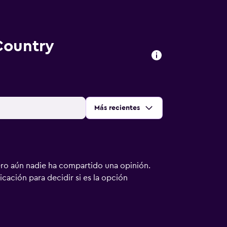
Country
Ordenar por
:
Más recientes
ero aún nadie ha compartido una opinión.
bicación para decidir si es la opción