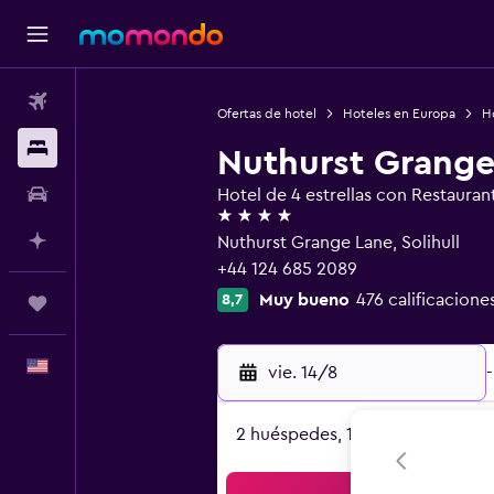
Vuelos
Ofertas de hotel
Hoteles en Europa
H
Alojamientos
Nuthurst Grange
Autos
Hotel de 4 estrellas con Restauran
4 estrellas
Planifica con IA
Nuthurst Grange Lane, Solihull
+44 124 685 2089
Muy bueno
476 calificacione
8,7
Trips
Español
vie. 14/8
-
2 huéspedes, 1 habitación