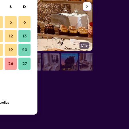
S
D
5
6
12
13
1/16
Otros
19
20
26
27
rellas