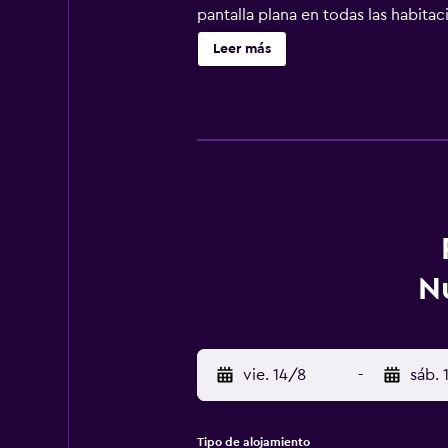
pantalla plana en todas las habita
huéspedes pueden navegar por la we
Leer más
N
vie. 14/8
-
sáb. 
Tipo de alojamiento