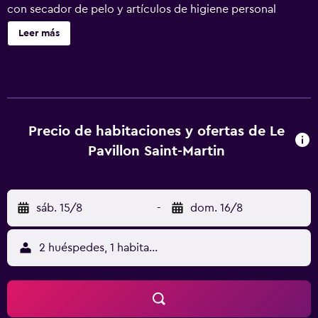
con secador de pelo y artículos de higiene personal
gratuitos. Se ofrece televisión por cable. Los huéspedes
Leer más
pueden navegar por la web gracias a nuestro acceso a
Internet wifi gratis (velocidad: 50 Mbps o más). Se ofrece
servicio de limpieza a petición y es posible solicitar tabla
de planchar con plancha. Se pueden practicar las
actividades de ocio y esparcimiento que se indican más
abajo en las instalaciones o cerca del alojamiento (es
Precio de habitaciones y ofertas de Le
posible que se aplique un recargo).
Pavillon Saint-Martin
sáb. 15/8
-
dom. 16/8
2 huéspedes, 1 habitación