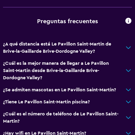
Mascotas permitidas bajo consulta (pueden aplicar cargos
extra)
Preguntas frecuentes
Ascensor
Estacionamiento accesible
Para no fumadores
¿A qué distancia está Le Pavillon Saint-Martin de
Brive-la-Gaillarde Brive-Dordogne Valley?
Almohada sin plumas
Plantas superiores accesibles por ascensor
¿Cuál es la mejor manera de llegar a Le Pavillon
Saint-Martin desde Brive-la-Gaillarde Brive-
Plantas superiores accesibles por escaleras
Dordogne Valley?
Baño
¿Se admiten mascotas en Le Pavillon Saint-Martin?
Ducha
¿Tiene Le Pavillon Saint-Martin piscina?
Tina de baño
¿Cuál es el número de teléfono de Le Pavillon Saint-
Secador de pelo
Martin?
Aseo
¿Hay wifi en Le Pavillon Saint-Martin?