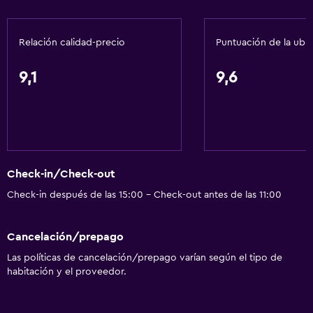
Gel de ducha
Papeleras
Relación calidad-precio
Puntuación de la ubi
General
9,1
9,6
Ventana
Vista a una calle tranquila
Habitaciones familiares
Habitaciones insonorizadas
Check-in/Check-out
Insonorización
Check-in después de las 15:00 - Check-out antes de las 11:00
Vista a punto de interés
Alfombrado
Cancelación/prepago
Vista a la ciudad
Las políticas de cancelación/prepago varían según el tipo de
Espacio de almacenamiento
habitación y el proveedor.
Accesibilidad y adecuación