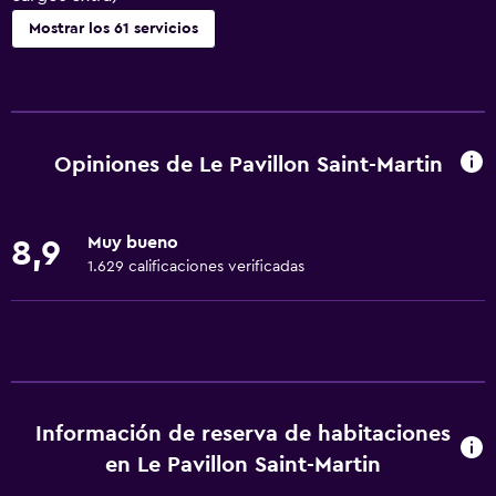
Mostrar los 61 servicios
Servicios básicos
Wifi gratis
Wifi disponible en todas las instalaciones
Opiniones de Le Pavillon Saint-Martin
Internet
Toallas
Muy bueno
8,9
Ventilador
1.629 calificaciones verificadas
Extinguidor
Artículos de aseo gratis
Champú
Alarma de humo
Información de reserva de habitaciones
Calefacción
en Le Pavillon Saint-Martin
Adaptador