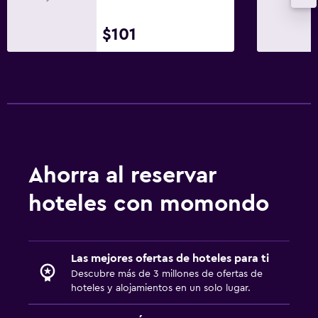
Zona de trabajo
$101
Fax/fotocopiadora
Escritorio
Salud y seguridad
Botiquín de primeros auxilios
Seguridad las 24 horas
Ahorra al reservar
Servicios y facilidades
hoteles con momondo
Servicio de despertador
Acceso con llave
Las mejores ofertas de hoteles para ti
Lavandería
Descubre más de 3 millones de ofertas de
hoteles y alojamientos en un solo lugar.
Plancha y tabla de planchar