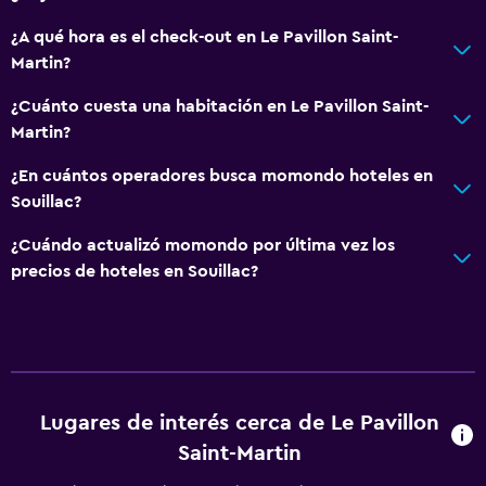
Papel higiénico
¿A qué hora es el check-out en Le Pavillon Saint-
Baño privado
Martin?
Actividades
¿Cuánto cuesta una habitación en Le Pavillon Saint-
Martin?
Senderismo
Bicicletas
¿En cuántos operadores busca momondo hoteles en
Souillac?
Pesca
Canotaje
¿Cuándo actualizó momondo por última vez los
precios de hoteles en Souillac?
Ciclismo
Paseos a caballo
Comedor
Tetera eléctrica
Lugares de interés cerca de Le Pavillon
Desayuno en la habitación
Saint-Martin
Tetera/cafetera