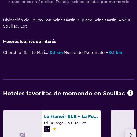
Atracciones en Souillac, Francia, seleccionadas por momondo
La comida se puede entregar en el alojamiento
Ubicación de Le Pavillon Saint-Martin: 5 place Saint-Martin, 46200
Sistema de entretenimiento
Souillac, Lot
TV de pantalla plana
Mejores lugares de interés
TV por cable o vía satélite
Church of Sainte Marie
0,1 km
Musee de l'Automate
0,1 km
TV
Estacionamiento y transporte
Estacionamiento gratuito
Estacionamiento privado
Hoteles favoritos de momondo en Souillac
Habitación
Le Manoir B&B - La Forge
Enchufe cerca de la cama
Ld La Forge, Souillac, Lot
Armario o clóset
1 estrella
9,3