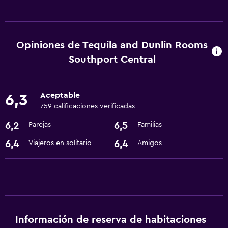
Accesibilidad y adecuación
Habitaciones para no fumadores disponibles
Opiniones de Tequila and Dunlin Rooms
Baño
Southport Central
Secador de pelo
Aceptable
General
6,3
759 calificaciones verificadas
Espacio de almacenamiento
6,2
6,5
Parejas
Familias
Servicios básicos
6,4
6,4
Viajeros en solitario
Amigos
Wifi gratis
Información de reserva de habitaciones