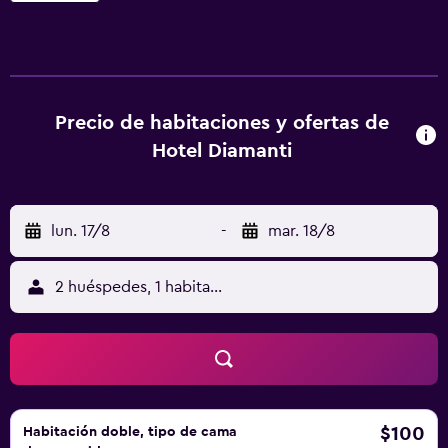
tintorería y servicio de lavandería, previa petición. El hotel
ofrece acogedoras habitaciones que incluyen una nevera,
un secador de pelo y minibar. Además, hay varias
habitaciones diseñadas específicamente para familias. Los
huéspedes pueden vivir una experiencia culinaria única en
Precio de habitaciones y ofertas de
el restaurante de la propiedad, que es una alternativa
Hotel Diamanti
estupenda para aquellos que desean quedarse cerca de
sus habitaciones a la hora de comer o cenar. A poca
distancia también encontrarán multitud de restaurantes. El
lun. 17/8
-
mar. 18/8
Aeropuerto Internacional Burgas (Bourgas) está apenas a
45 minutos conduciendo. Se encuentra, además, a un
breve trayecto en coche de Primorsko y Chernomorets.
2 huéspedes, 1 habitación
$100
Habitación doble, tipo de cama