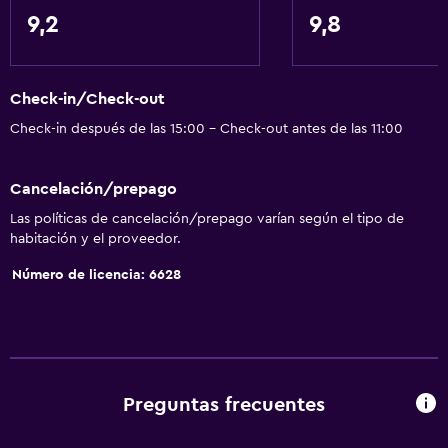
Comedor
9,2
9,8
Copas
Tetera eléctrica
Check-in/Check-out
Minibar
Check-in después de las 15:00 - Check-out antes de las 11:00
Menús para dietas especiales (bajo petición)
Restaurante
Cancelación/prepago
Bar/lounge
Las políticas de cancelación/prepago varían según el tipo de
Desayuno en la habitación
habitación y el proveedor.
Nevera
Número de licencia: 6628
La comida se puede entregar en el alojamiento
Cafetera
Comedor
Mesa de comedor
Preguntas frecuentes