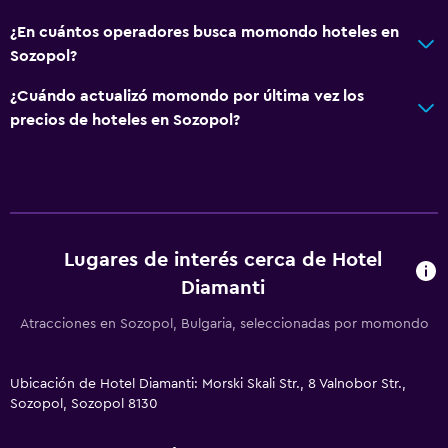
Caja fuerte
¿En cuántos operadores busca momondo hoteles en
Sozopol?
Instalaciones para reuniones
Servicio de habitaciones
¿Cuándo actualizó momondo por última vez los
precios de hoteles en Sozopol?
Acceso con llave
Botella de agua
Capilla/templo
Check-in/check-out privado
Recepción 24 horas
Lugares de interés cerca de Hotel
Diamanti
Salud y seguridad
Atracciones en Sozopol, Bulgaria, seleccionadas por momondo
Limpieza diaria
Botiquín de primeros auxilios
Ubicación de Hotel Diamanti: Morski Skali Str., 8 Valnobor Str.,
Cámaras CCTV en zonas comunes
Sozopol, Sozopol 8130
Cámaras CCTV en el exterior