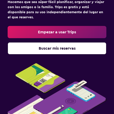
Servicio de traslado (cargo adicional)
Hacemos que sea súper fácil planificar, organizar y viajar
con los amigos o la familia. Trips es gratis y está
disponible para su uso independientemente del lugar en
Sistema de entretenimiento
el que reserves.
TV de pantalla plana
TV por cable o vía satélite
Empezar a usar Trips
TV
Buscar mis reservas
Lavandería
Lavandería
Servicios de lavandería/tintorería
Tendedero
Zona de trabajo
Fax/fotocopiadora
Escritorio