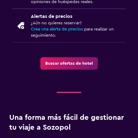
opiniones de huéspedes reales.
Enchufe cerca de la cama
Sofá cama
Alertas de precios
¿Aún no quieres reservar?
Perchero
Crea una alerta de precios
para realizar un
Armario o clóset
seguimiento.
Actividades
Pesca
Buscar ofertas de hotel
Canotaje
Buceo
Buceo
Estacionamiento y transporte
Una forma más fácil de gestionar
Estacionamiento
tu viaje a Sozopol
Traslado al aeropuerto (con cargos)