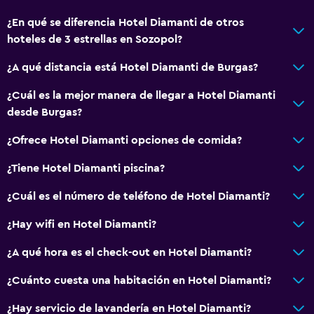
General
¿En qué se diferencia Hotel Diamanti de otros
Habitaciones familiares
hoteles de 3 estrellas en Sozopol?
Vista al mar
¿A qué distancia está Hotel Diamanti de Burgas?
Zona de estar
Piso de parquet o madera noble
¿Cuál es la mejor manera de llegar a Hotel Diamanti
desde Burgas?
Pantuflas
Vista al patio interior
¿Ofrece Hotel Diamanti opciones de comida?
Sofá
¿Tiene Hotel Diamanti piscina?
Habitaciones insonorizadas
¿Cuál es el número de teléfono de Hotel Diamanti?
Alfombrado
¿Hay wifi en Hotel Diamanti?
Vista a la ciudad
Espacio de almacenamiento
¿A qué hora es el check-out en Hotel Diamanti?
¿Cuánto cuesta una habitación en Hotel Diamanti?
Servicios y facilidades
¿Hay servicio de lavandería en Hotel Diamanti?
Renta de autos