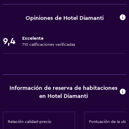
Wifi gratis
Wifi disponible en todas las instalaciones
Opiniones de Hotel Diamanti
Internet
Ropa de cama
Excelente
9,4
Toallas
710 calificaciones verificadas
Extinguidor
Artículos de aseo gratis
Champú
Alarma de humo
Información de reserva de habitaciones
Calefacción
en Hotel Diamanti
Gel de ducha
Aire acondicionado
Papeleras
Relación calidad-precio
Puntuación de la ubi