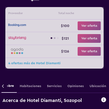
Proveedor
Total noche
$100
Ver oferta
$121
Ver oferta
$126
Ver oferta
4 ofertas más de Hotel Diamanti
Sobre
Habitaciones
Servicios
Opiniones
Ubicación
Acerca de Hotel Diamanti, Sozopol