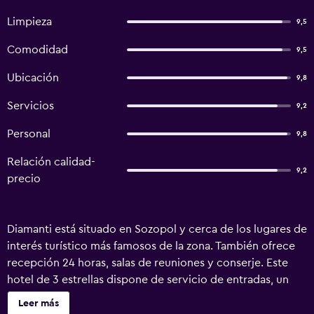
Limpieza
9,5
Comodidad
9,5
Ubicación
9,8
Servicios
9,2
Personal
9,8
Relación calidad-
9,2
precio
Diamanti está situado en Sozopol y cerca de los lugares de
interés turístico más famosos de la zona. También ofrece
recepción 24 horas, salas de reuniones y conserje. Este
hotel de 3 estrellas dispone de servicio de entradas, un
servicio de guardaequipajes y un mostrador turístico. Se
Leer más
ofrece un servicio de traslados al aeropuerto, servicio de