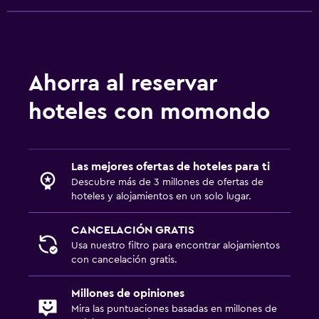
Secador de pelo
Aseo
Papel higiénico
Albornoz
Ahorra al reservar
Baño privado
hoteles con momondo
Aire libre
Terraza/patio
Las mejores ofertas de hoteles para ti
Terraza
Descubre más de 3 millones de ofertas de
hoteles y alojamientos en un solo lugar.
Comedor al aire libre
Muebles de exterior
CANCELACIÓN GRATIS
Usa nuestro filtro para encontrar alojamientos
Área de picnic
con cancelación gratis.
Jardín
Millones de opiniones
Habitación
Mira las puntuaciones basadas en millones de