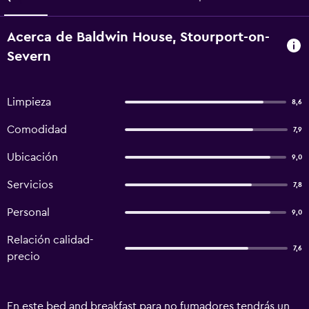
Acerca de Baldwin House, Stourport-on-
Severn
Limpieza
8,6
Comodidad
7,9
Ubicación
9,0
Servicios
7,8
Personal
9,0
Relación calidad-
7,6
precio
En este bed and breakfast para no fumadores tendrás un