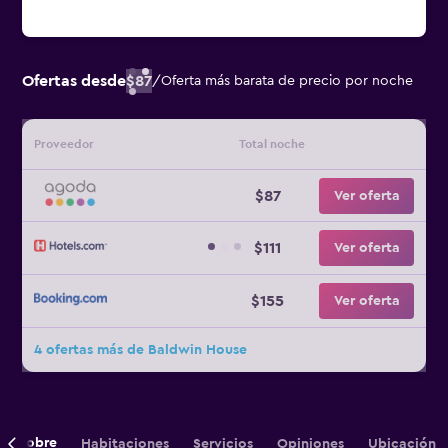
Ofertas desde
$87
/
Oferta más barata de precio por noche
Proveedor
Total noche
$87
Ver oferta
$111
Ver oferta
$155
Ver oferta
4 ofertas más de Baldwin House
Sobre
Habitaciones
Servicios
Opiniones
Ubicación