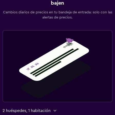
bajen
Ideal para familias
Cuna/cama nido disponibles
Cambios diarios de precios en tu bandeja de entrada: solo con las
alertas de precios.
2 huéspedes, 1 habitación