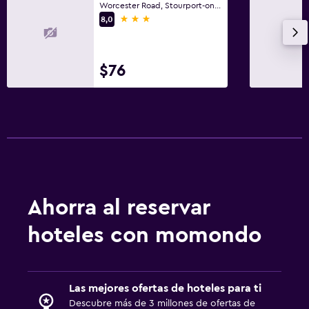
Worcester Road, Stourport-on-Severn
3 estrellas
8,0
Jardín
Habitación
$76
Cama plegable
Enchufe cerca de la cama
Despertador
Sofá cama
Perchero
Armario o clóset
Ahorra al reservar
hoteles con momondo
General
Vista a una calle tranquila
Habitaciones familiares
Las mejores ofertas de hoteles para ti
Zona de estar
Descubre más de 3 millones de ofertas de