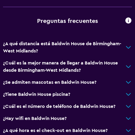
Máquina expendedora (bebidas)
Comedor
Preguntas frecuentes
Baño
¿A qué distancia está Baldwin House de Birmingham-
Baño compartido
West Midlands?
Baño compartido
¿Cuál es la mejor manera de llegar a Baldwin House
Ducha
desde Birmingham-West Midlands?
Tina de baño
¿Se admiten mascotas en Baldwin House?
Secador de pelo
Aseo
¿Tiene Baldwin House piscina?
Papel higiénico
¿Cuál es el número de teléfono de Baldwin House?
Baño privado
¿Hay wifi en Baldwin House?
Ducha italiana
¿A qué hora es el check-out en Baldwin House?