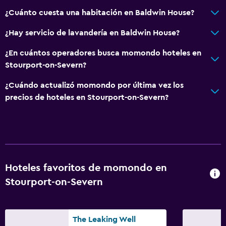
Accesibilidad y adecuación
¿Cuánto cuesta una habitación en Baldwin House?
Mascotas permitidas bajo consulta (pueden aplicar cargos
¿Hay servicio de lavandería en Baldwin House?
extra)
Para no fumadores
¿En cuántos operadores busca momondo hoteles en
Stourport-on-Severn?
Inodoro con barras de apoyo
Plantas superiores accesibles por escaleras
¿Cuándo actualizó momondo por última vez los
precios de hoteles en Stourport-on-Severn?
Áreas designadas para fumadores
Entrada privada
Aire libre
Parrilla
Hoteles favoritos de momondo en
Terraza
Stourport-on-Severn
Comedor al aire libre
Chimenea exterior
The Leaking Well
Área de picnic