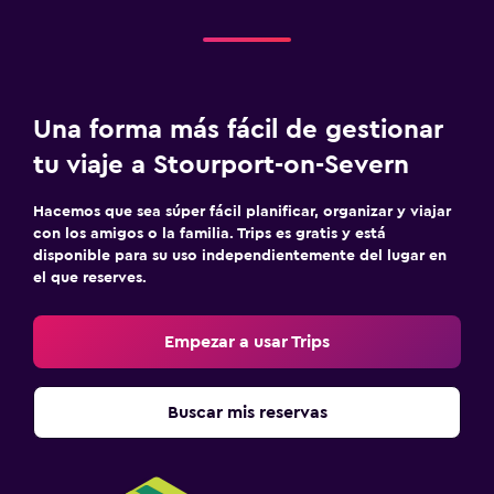
Cámaras CCTV en zonas comunes
Cámaras CCTV en el exterior
Seguridad las 24 horas
Una forma más fácil de gestionar
tu viaje a Stourport-on-Severn
Sistema de entretenimiento
TV de pantalla plana
Hacemos que sea súper fácil planificar, organizar y viajar
con los amigos o la familia. Trips es gratis y está
Sala de estar/TV compartida
disponible para su uso independientemente del lugar en
TV
el que reserves.
Reproductor de DVD
Empezar a usar Trips
Lavandería
Lavandería
Buscar mis reservas
Servicios de lavandería/tintorería
Plancha y tabla de planchar