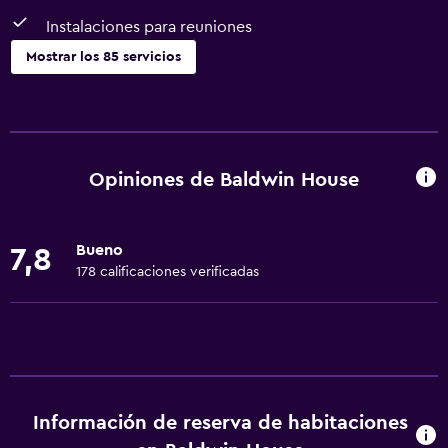
Instalaciones para reuniones
Mostrar los 85 servicios
Servicios básicos
Wifi gratis
Wifi disponible en todas las instalaciones
Opiniones de Baldwin House
Internet
Ropa de cama
Bueno
7,8
Toallas
178 calificaciones verificadas
Ventilador
Extinguidor
Artículos de aseo gratis
Champú
Información de reserva de habitaciones
Alarma de humo