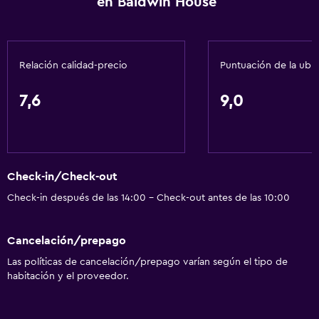
en Baldwin House
Calefacción
Gel de ducha
Toallas/ropa de cama (cargo adicional)
Relación calidad-precio
Puntuación de la ubi
Papeleras
7,6
9,0
Comedor
Copas
Tetera eléctrica
Check-in/Check-out
Menús para dietas especiales (bajo petición)
Check-in después de las 14:00 - Check-out antes de las 10:00
Microondas
Bar/lounge
Cancelación/prepago
Tetera/cafetera
Las políticas de cancelación/prepago varían según el tipo de
Nevera
habitación y el proveedor.
La comida se puede entregar en el alojamiento
Cafetera