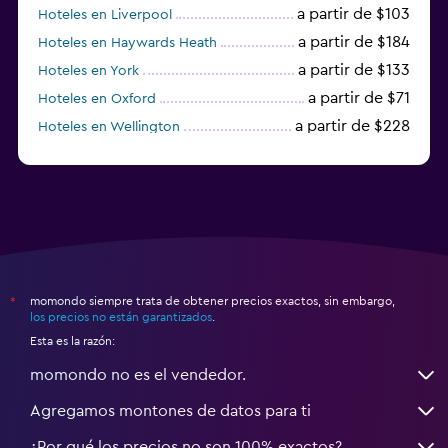
a partir de $103
Hoteles en Liverpool
a partir de $184
Hoteles en Haywards Heath
a partir de $133
Hoteles en York
a partir de $71
Hoteles en Oxford
a partir de $228
Hoteles en Wellington
a partir de $231
Hoteles en Appleby-in-Westmorland
momondo siempre trata de obtener precios exactos, sin embargo,
*
los precios no están garantizados
.
Esta es la razón:
momondo no es el vendedor.
Agregamos montones de datos para ti
¿Por qué los precios no son 100% exactos?