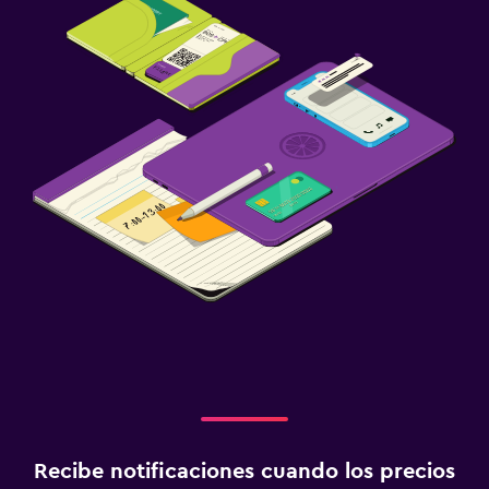
Tendedero
Actividades
Senderismo
Pesca
Canotaje
Ciclismo
Estacionamiento y transporte
Estacionamiento gratuito
Servicio de traslado (cargo adicional)
Zona de trabajo
Escritorio
Recibe notificaciones cuando los precios