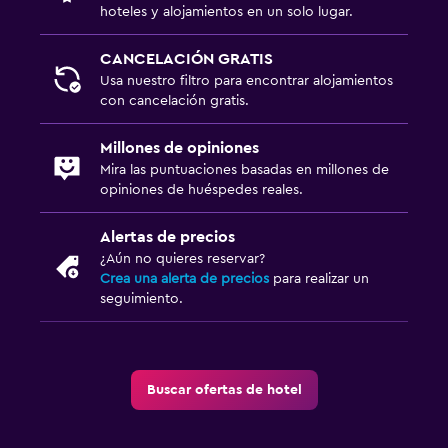
hoteles y alojamientos en un solo lugar.
Sofá
Alfombrado
CANCELACIÓN GRATIS
Espacio de almacenamiento
Usa nuestro filtro para encontrar alojamientos
con cancelación gratis.
Servicios y facilidades
Millones de opiniones
Instalaciones para reuniones
Mira las puntuaciones basadas en millones de
opiniones de huéspedes reales.
Boletos de transporte público
Acceso con tarjeta
Alertas de precios
¿Aún no quieres reservar?
Check-out exprés
Crea una alerta de precios
para realizar un
Botella de agua
seguimiento.
Check-in/check-out privado
Salud y seguridad
Buscar ofertas de hotel
Limpieza diaria
Botiquín de primeros auxilios