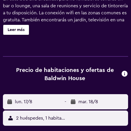
bar o lounge, una sala de reuniones y servicio de tintorería
a tu disposición. La conexión wifi en las zonas comunes es
gratuita. También encontrarás un jardín, televisión en una
zona común y una máquina expendedora. Baldwin House
Leer más
ofrece 10 alojamientos con reproductor de DVD y botella
de agua gratuita. Se ofrece microondas y cafetera y
tetera. Los baños están equipados con ducha y artículos
de higiene personal de diseño. Los huéspedes pueden
navegar por la web gracias a nuestro acceso a Internet
wifi gratis. Se ofrece una televisión de pantalla plana en
Precio de habitaciones y ofertas de
todas las habitaciones. Es posible solicitar tabla de
Baldwin House
planchar con plancha y secador de pelo. Se ofrece
servicio de limpieza todos los días. Se pueden practicar
las actividades de ocio y esparcimiento que se indican
lun. 17/8
-
mar. 18/8
más abajo en las instalaciones o cerca del alojamiento (es
posible que se aplique un recargo).
2 huéspedes, 1 habitación