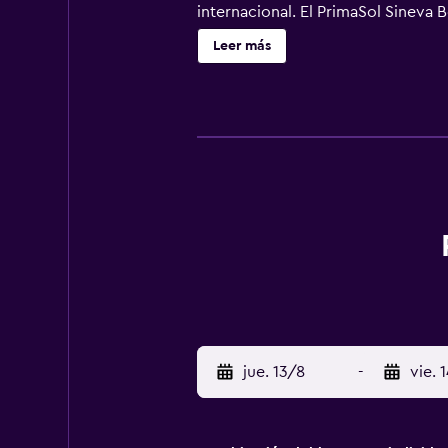
internacional. El PrimaSol Sineva 
al aire libre con un programa de a
Leer más
aparcamiento gratuito.
jue. 13/8
-
vie. 