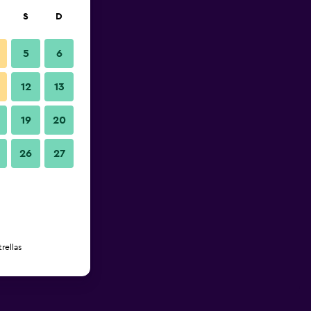
S
D
5
6
12
13
19
20
26
27
rellas