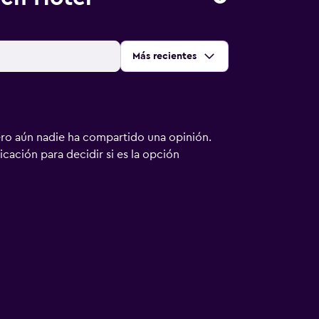
Ordenar por
:
Más recientes
ero aún nadie ha compartido una opinión.
bicación para decidir si es la opción