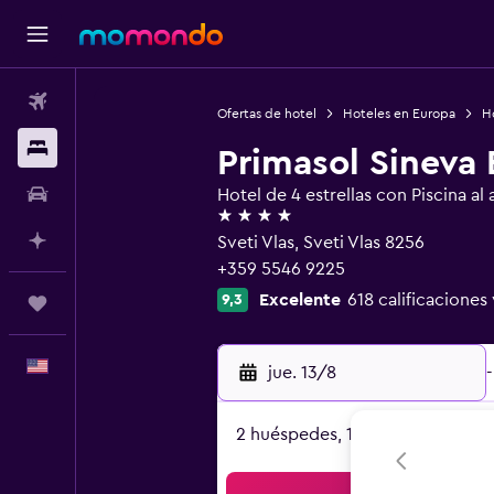
Vuelos
Ofertas de hotel
Hoteles en Europa
Ho
Alojamientos
Primasol Sineva
Autos
Hotel de 4 estrellas con Piscina al a
4 estrellas
Planifica con IA
Sveti Vlas, Sveti Vlas 8256
+359 5546 9225
Excelente
618 calificaciones 
9,3
Trips
Español
jue. 13/8
-
2 huéspedes, 1 habitación