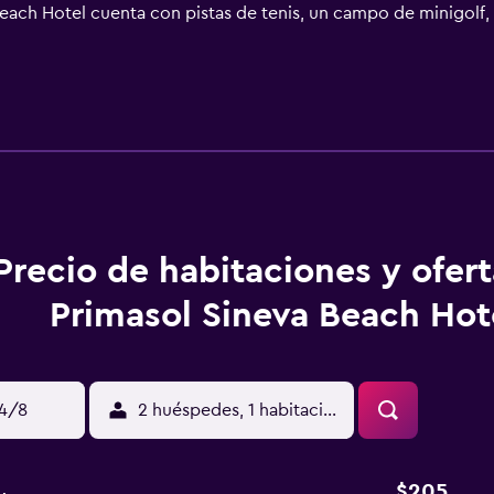
Beach Hotel cuenta con pistas de tenis, un campo de minigolf, 
nimación. El centro de Sunny Beach está a 4 km y la antigua 
Precio de habitaciones y ofer
Primasol Sineva Beach Hot
14/8
2 huéspedes, 1 habitación
$205