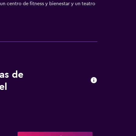
un centro de fitness y bienestar y un teatro
ciudad de Nessebar, a 10 km. Se proporciona
tas de
el