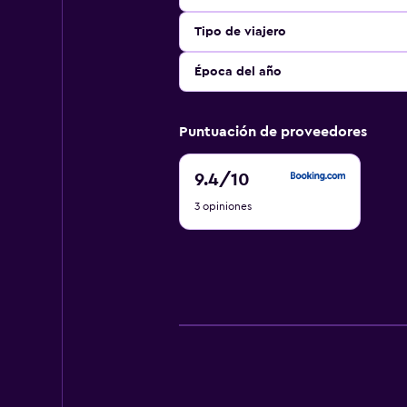
Tipo de viajero
Época del año
Puntuación de proveedores
9.4
9.4
/10
de
3 opiniones
10