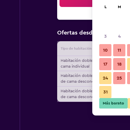
Bus
L
M
$205
Ofertas desde
/
Oferta 
3
4
Tipo de habitación
Proveedo
10
11
Habitación doble, 1
17
18
cama individual
Habitación doble, tipo
24
25
de cama desconocido
Habitación doble, tipo
31
de cama desconocido
Más barato