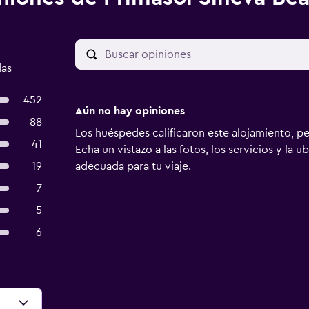
das
452
Aún no hay opiniones
88
Los huéspedes calificaron este alojamiento, p
41
Echa un vistazo a las fotos, los servicios y la u
19
adecuada para tu viaje.
7
5
6