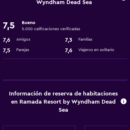
Instalaciones para reuniones
Wyndham Dead Sea
Servicio de habitaciones
Recepción 24 horas
Bueno
7,5
5.050 calificaciones verificadas
Servicios básicos
7,6
7,3
Amigos
Familias
Wifi gratis
7,5
7,6
Parejas
Viajeros en solitario
Internet
Aire acondicionado
Accesibilidad y adecuación
Ascensor
Información de reserva de habitaciones
Áreas designadas para fumadores
en Ramada Resort by Wyndham Dead
Sea
Lavandería
Lavandería