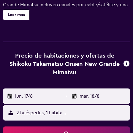
Grande Mimatsu incluyen canales por cable/satélite y una
nevera, mientras que el baño tiene albornoces y un
Leer más
secador de pelo. Además, pueden prepararse bebidas
calientes con los suministros de cortesía para hacer té y
café. Todos los días los huéspedes New Grande Mimatsu
pueden disfrutar de un sabroso desayuno. Por otro lado,
los lugares de interés más populares de Takamatsu se
encuentran a poca distancia del hotel y, concretamente,
Precio de habitaciones y ofertas de
Takamatsu City Museum of Art y The Kagawa Museum
Shikoku Takamatsu Onsen New Grande
están a solo diez minutos a pie. Se puede acceder
Mimatsu
andando a Takamatsu Castle y también a Kawaramachi
Railway Station en unos 20 minutos.
lun. 17/8
-
mar. 18/8
2 huéspedes, 1 habitación