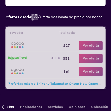
Ofertas desde
$27
/
Oferta más barata de precio por noche
Proveedor
Total noche
$27
Ver oferta
$58
Ver oferta
$61
Ver oferta
7 ofertas más de Shikoku Takamatsu Onsen New Grande Mimatsu
Sobre
Habitaciones
Servicios
Opiniones
Ubicación