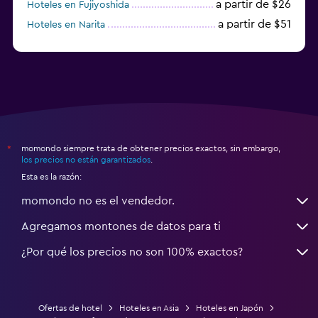
a partir de $26
Hoteles en Fujiyoshida
a partir de $51
Hoteles en Narita
a partir de $20
Hoteles en Himeji
momondo siempre trata de obtener precios exactos, sin embargo,
*
los precios no están garantizados
.
Esta es la razón:
momondo no es el vendedor.
Agregamos montones de datos para ti
¿Por qué los precios no son 100% exactos?
Ofertas de hotel
Hoteles en Asia
Hoteles en Japón