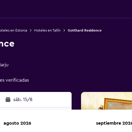
teles en Estonia
Hoteles en Tallín
Gotthard Residence
nce
arju
nes verificadas
sáb. 15/8
agosto 2026
septiembre 202