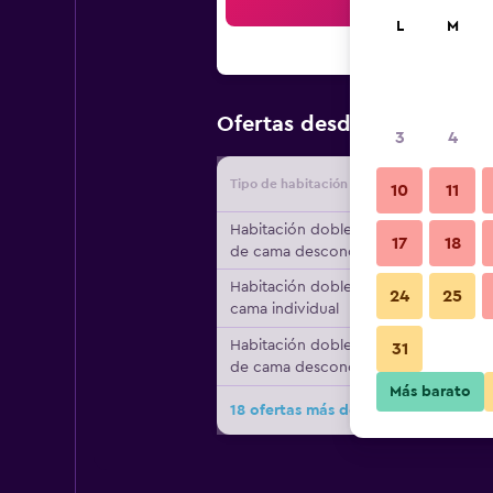
Bus
L
M
$39
Ofertas desde
/
Oferta má
3
4
Tipo de habitación
Proveedo
10
11
Habitación doble, tipo
17
18
de cama desconocido
Habitación doble, 1
24
25
cama individual
Habitación doble, tipo
31
de cama desconocido
Más barato
18 ofertas más de Gotthard Residen