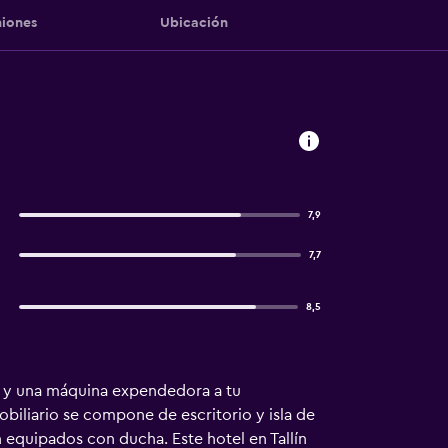
iones
Ubicación
7,9
7,7
8,5
s y una máquina expendedora a tu
biliario se compone de escritorio y isla de
n equipados con ducha. Este hotel en Tallín