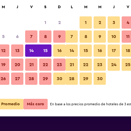
car
M
J
V
S
D
L
M
M
J
V
1
2
1
2
3
4
s barata de precio por noche
5
6
7
8
9
7
8
9
10
11
Servicio de la habitación
r
Total noche
12
13
14
15
16
14
15
16
17
18
$39
Ver oferta
19
20
21
22
23
21
22
23
24
25
Fotos
26
27
28
29
30
28
29
30
$39
Ver oferta
$50
Ver oferta
Promedio
Más caro
En base a los precios promedio de hoteles de 3 est
ce