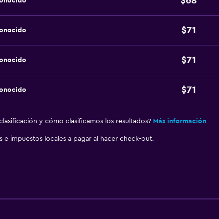
$68
conocido
$71
conocido
$71
conocido
$71
conocido
lasificación y cómo clasificamos los resultados?
Más información
as e impuestos locales a pagar al hacer check-out.