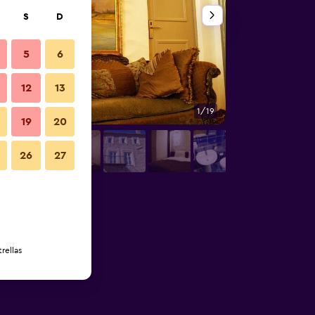
S
D
5
6
12
13
1/19
Otros
19
20
26
27
rellas