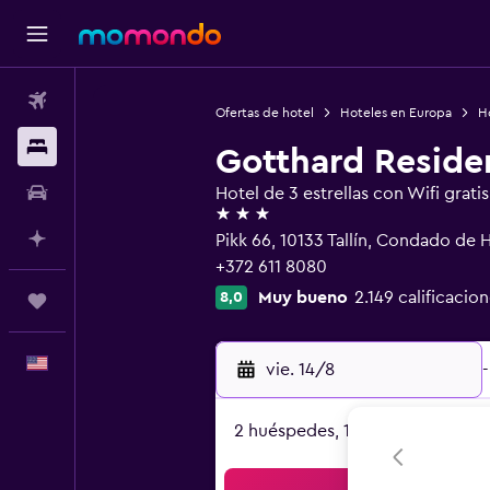
Vuelos
Ofertas de hotel
Hoteles en Europa
Ho
Alojamientos
Gotthard Reside
Autos
Hotel de 3 estrellas con Wifi gratis
3 estrellas
Planifica con IA
Pikk 66, 10133 Tallín, Condado de H
+372 611 8080
Muy bueno
2.149 calificacio
8,0
Trips
Español
vie. 14/8
-
2 huéspedes, 1 habitación