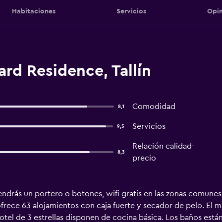
Habitaciones
Servicios
Opin
rd Residence, Tallín
Comodidad
8,1
Servicios
9,5
Relación calidad-
8,3
precio
endrás un portero o botones, wifi gratis en las zonas comune
rece 63 alojamientos con caja fuerte y secador de pelo. El mo
otel de 3 estrellas disponen de cocina básica. Los baños está