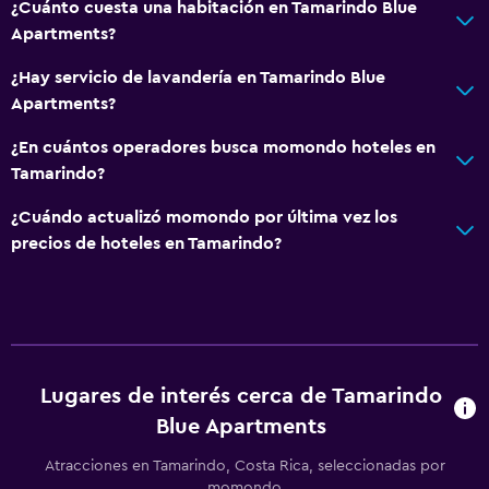
¿Cuánto cuesta una habitación en Tamarindo Blue
Para no fumadores
Apartments?
Almohada sin plumas
¿Hay servicio de lavandería en Tamarindo Blue
Plantas superiores accesibles por escaleras
Apartments?
Entrada privada
¿En cuántos operadores busca momondo hoteles en
Tamarindo?
Baño
¿Cuándo actualizó momondo por última vez los
Ducha
precios de hoteles en Tamarindo?
Baño adicional
Baño pequeño adicional
Secador de pelo
Aseo
Lugares de interés cerca de Tamarindo
Papel higiénico
Blue Apartments
Baño privado
Atracciones en Tamarindo, Costa Rica, seleccionadas por
momondo