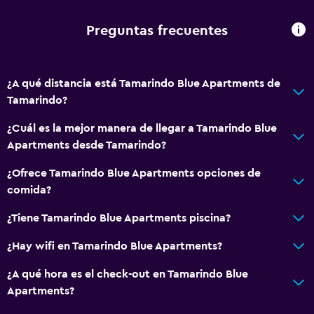
General
Ventana
Preguntas frecuentes
Habitaciones familiares
Zona de estar
¿A qué distancia está Tamarindo Blue Apartments de
Vista al jardín
Tamarindo?
Sofá
¿Cuál es la mejor manera de llegar a Tamarindo Blue
Piso de mosaico/mármol
Apartments desde Tamarindo?
Vista a la piscina
¿Ofrece Tamarindo Blue Apartments opciones de
Independiente
comida?
Espacio de almacenamiento
¿Tiene Tamarindo Blue Apartments piscina?
Accesibilidad y adecuación
¿Hay wifi en Tamarindo Blue Apartments?
Unidad ubicada en la planta baja
¿A qué hora es el check-out en Tamarindo Blue
Unidad accesible para personas en silla de ruedas
Apartments?
Estacionamiento accesible