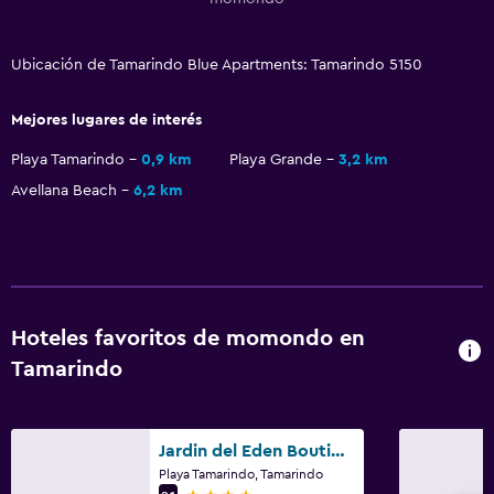
Aire libre
Terraza/patio
Ubicación de Tamarindo Blue Apartments: Tamarindo 5150
Sillas de playa
Terraza
Mejores lugares de interés
Comedor al aire libre
Playa Tamarindo
0,9 km
Playa Grande
3,2 km
Muebles de exterior
Avellana Beach
6,2 km
Jardín
Servicios y facilidades
Centro de negocios
Hoteles favoritos de momondo en
Caja fuerte
Tamarindo
Servicio de habitaciones
Check-out exprés
Jardin del Eden Boutique Hotel – Adults Only
Check-in/check-out privado
Playa Tamarindo, Tamarindo