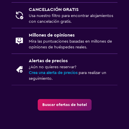
Estacionamiento y transporte
CANCELACIÓN GRATIS
Estacionamiento en la calle
Usa nuestro filtro para encontrar alojamientos
Traslado al aeropuerto (con cargos)
con cancelación gratis.
Estacionamiento gratuito
Millones de opiniones
Mira las puntuaciones basadas en millones de
Sistema de entretenimiento
opiniones de huéspedes reales.
TV de pantalla plana
Alertas de precios
TV por cable o vía satélite
¿Aún no quieres reservar?
Crea una alerta de precios
para realizar un
TV
seguimiento.
Piscina
Piscina al aire libre
Buscar ofertas de hotel
Toallas para piscina
Piscina con vista