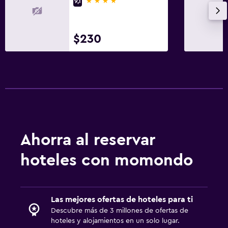
4 estrellas
Recepción 24 horas
9,1
Lavandería
$230
Lavandería
Servicios de lavandería/tintorería
Plancha y tabla de planchar
Secadora
Tendedero
Ahorra al reservar
Habitación
Cama plegable
hoteles con momondo
Sofá cama
Perchero
Las mejores ofertas de hoteles para ti
Armario o clóset
Descubre más de 3 millones de ofertas de
hoteles y alojamientos en un solo lugar.