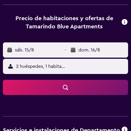
el aeropuerto, mostrador de información turística,
consigna de equipaje y servicio de planchado. En el
establecimiento o los alrededores se pueden practicar
Precio de habitaciones y ofertas de
numerosas actividades, como equitación, submarinismo y
Tamarindo Blue Apartments
ciclismo. El establecimiento dispone de aparcamiento
gratuito. La playa de Tamarindo está a solo unos metros de
distancia, mientras que el aeropuerto local se encuentra a
sáb. 15/8
-
dom. 16/8
10 minutos en coche del Tamarindo Blue Apartments.
2 huéspedes, 1 habitación
Servicios e instalaciones de Departamento