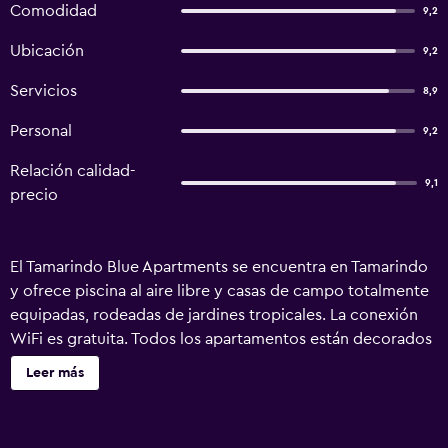
Comodidad
9,2
Ubicación
9,2
Servicios
8,9
Personal
9,2
Relación calidad-
9,1
precio
El Tamarindo Blue Apartments se encuentra en Tamarindo
y ofrece piscina al aire libre y casas de campo totalmente
equipadas, rodeadas de jardines tropicales. La conexión
WiFi es gratuita. Todos los apartamentos están decorados
de manera individual y disponen de aire acondicionado,
Leer más
zona de cocina con nevera y horno, patio y una
confortable zona de estar con sofá y TV por cable. El
Tamarindo Blue Apartments ofrece servicio de enlace con