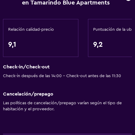
en Tamarindo Blue Apartments
Servicios básicos
Wifi gratis
Relación calidad-precio
Puntuación de la ubi
Wifi disponible en todas las instalaciones
Internet
9,1
9,2
Ropa de cama
Toallas
Check-in/Check-out
Ventilador
Check-in después de las 14:00 - Check-out antes de las 11:30
Artículos de aseo gratis
Champú
Cancelación/prepago
Gel de ducha
Las políticas de cancelación/prepago varían según el tipo de
Aire acondicionado
habitación y el proveedor.
Papeleras