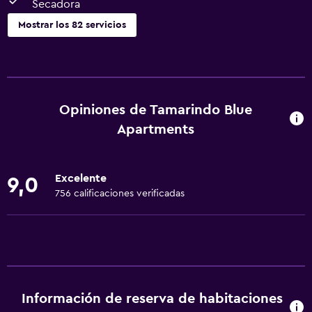
Secadora
Mostrar los 82 servicios
Cocina
Horno
Microondas
Opiniones de Tamarindo Blue
Utensilios de cocina
Apartments
Cocina
Tetera/cafetera
Excelente
9,0
Tostadora
756 calificaciones verificadas
Nevera
Cafetera
Comedor
Cocina
Información de reserva de habitaciones
Cocineta