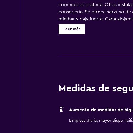
comunes es gratuita. Otras instala
conserjería. Se ofrece servicio d
minibar y caja fuerte. Cada alojam
vestidas con ropa de cama de alta 
Leer más
una televisión LCD de 46 pulgadas 
secador de pelo. Los huéspedes pue
las personas de negocios incluyen 
portátil. Es posible solicitar camb
esparcimiento en este hotel inclu
Medidas de segu
Aumento de medidas de higi
Limpieza diaria, mayor disponibil