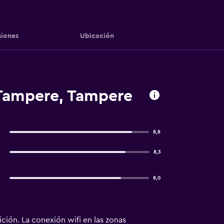
iones
Ubicación
 Tampere, Tampere
8,8
8,3
8,0
ción. La conexión wifi en las zonas