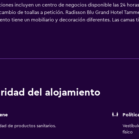
ciones incluyen un centro de negocios disponible las 24 horas
e cambio de toallas a petición. Radisson Blu Grand Hotel Tamm
iento tiene un mobiliario y decoración diferentes. Las camas 
calidad. Cabe destacar que este alojamiento permite a sus cli
con canales digitales. Los baños están equipados con bidé, ar
den navegar por la web gracias a nuestro acceso a Internet gr
escritorio y teléfono. Las habitaciones también incluyen tabl
io de toallas y cambio de sábanas. Se ofrece servicio de limpie
yen sauna.
ridad del alojamiento
ene
Polític
idad de productos sanitarios.
Vestíbu
físico