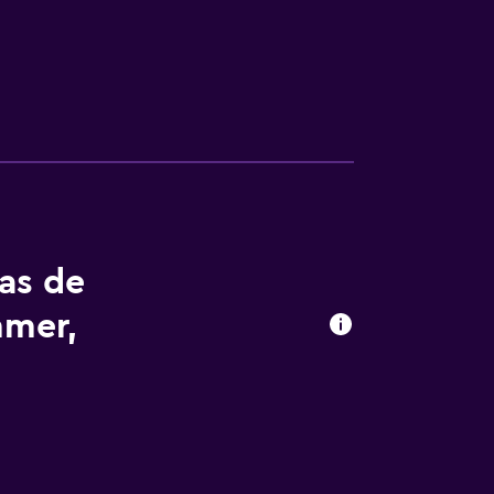
tas de
mmer,