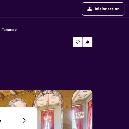
Iniciar sesión
r, Tampere
6