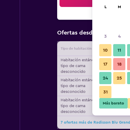
Bus
L
M
$119
Ofertas desde
/
Oferta má
3
4
Tipo de habitación
Proveedo
10
11
Habitación estándar,
17
18
tipo de cama
desconocido
24
25
Habitación estándar,
tipo de cama
desconocido
31
Habitación estándar,
Más barato
tipo de cama
desconocido
7 ofertas más de Radisson Blu Gran