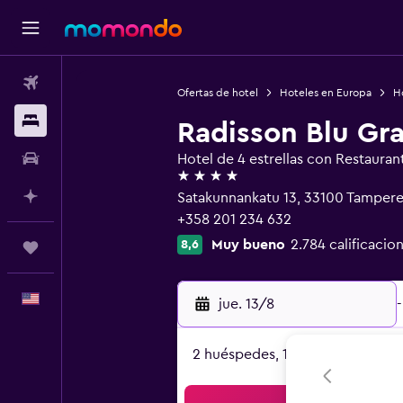
Vuelos
Ofertas de hotel
Hoteles en Europa
Ho
Alojamientos
Radisson Blu Gr
Autos
Hotel de 4 estrellas con Restauran
4 estrellas
Planifica con IA
Satakunnankatu 13, 33100 Tampere
+358 201 234 632
Muy bueno
2.784 calificacio
8,6
Trips
Español
jue. 13/8
-
2 huéspedes, 1 habitación