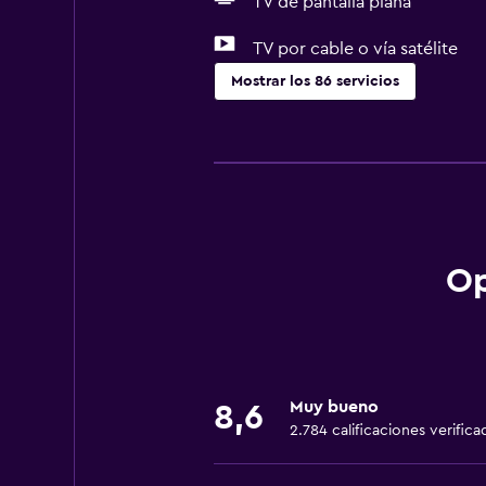
TV de pantalla plana
TV por cable o vía satélite
Mostrar los 86 servicios
Servicios básicos
Wifi gratis
Internet
Ropa de cama
Toallas
Op
Ventilador
Extinguidor
Artículos de aseo gratis
Muy bueno
Champú
8,6
2.784 calificaciones verifica
Alarma de humo
Calefacción