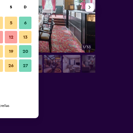
S
D
5
6
12
13
1/53
Sala de conferencia
19
20
26
27
rellas