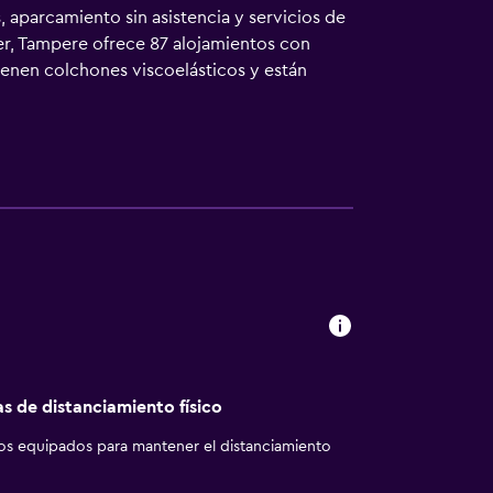
, aparcamiento sin asistencia y servicios de
er, Tampere ofrece 87 alojamientos con
tienen colchones viscoelásticos y están
entes elegir el tipo de almohada. Se ofrece
tículos de higiene personal gratuitos y
atis (por cable y wifi). Los servicios para
a de planchar con plancha y ventilador
za todos los días. Los servicios de ocio y
as de distanciamiento físico
los equipados para mantener el distanciamiento