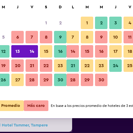
car
M
J
V
S
D
L
M
M
J
V
1
2
1
2
3
4
s barata de precio por noche
5
6
7
8
9
7
8
9
10
11
Restaurante
r
Total noche
12
13
14
15
16
14
15
16
17
18
19
20
21
22
23
21
22
23
24
25
$119
Ver oferta
26
27
28
29
30
28
29
30
Fotos
$148
Ver oferta
Promedio
Más caro
En base a los precios promedio de hoteles de 3 est
$150
Ver oferta
d Hotel Tammer, Tampere