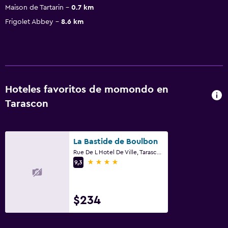
Maison de Tartarin
0.7 km
Frigolet Abbey
8.6 km
Hoteles favoritos de momondo en
Tarascon
La Bastide de Boulbon
Rue De L Hotel De Ville, Tarascon, Bocas del Ródano
4 estrellas
9,3
$234