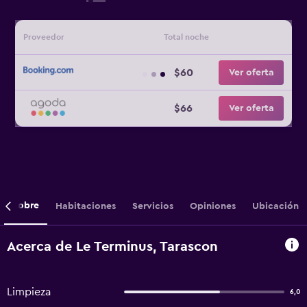
Proveedor
Total noche
$60
Ver oferta
$66
Ver oferta
Sobre
Habitaciones
Servicios
Opiniones
Ubicación
Acerca de Le Terminus, Tarascon
Limpieza
6,0