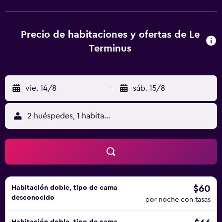
pantalla plana. El hotel ofrece algunas unidades con vistas
a la ciudad, y todas cuentan con baño privado. Hay
opciones a la carta o continentales de desayuno
Precio de habitaciones y ofertas de Le
disponibles en Le Terminus. Puente del Gard está a 23 km
Terminus
del alojamiento, y Puente de Aviñón está a 25 km.
vie. 14/8
-
sáb. 15/8
2 huéspedes, 1 habitación
$60
Habitación doble, tipo de cama
desconocido
por noche con tasas