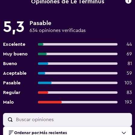
Opiniones de Le Terminus
5,3
Pasable
634 opiniones verificadas
Excelente
44
Muy bueno
69
Bueno
81
Aceptable
59
Pasable
105
Regular
83
Malo
193
Ordenar por
:
Más recientes