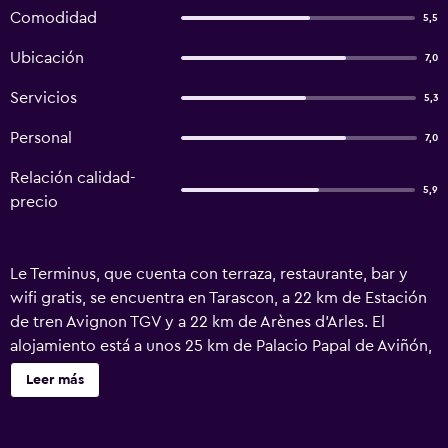
Comodidad
5,5
Ubicación
7,0
Servicios
5,3
Personal
7,0
Relación calidad-
5,9
precio
Le Terminus, que cuenta con terraza, restaurante, bar y
wifi gratis, se encuentra en Tarascon, a 22 km de Estación
de tren Avignon TGV y a 22 km de Arènes d'Arles. El
alojamiento está a unos 25 km de Palacio Papal de Aviñón,
a 27 km de Parc Expo Nîmes y a 30 km de Recinto de
Leer más
exposiciones de Aviñón. Este alojamiento libre de humo
está a 24 km de Estación central de Aviñón. Todas las
unidades de este alojamiento están equipadas con TV de