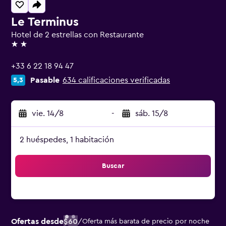
Le Terminus
Hotel de 2 estrellas con Restaurante
2 estrellas
+33 6 22 18 94 47
Pasable
634 calificaciones verificadas
5,3
vie. 14/8
-
sáb. 15/8
2 huéspedes, 1 habitación
Buscar
Ofertas desde
$60
/
Oferta más barata de precio por noche