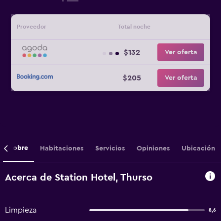
Proveedor
Total noche
$132
Ver oferta
$205
Ver oferta
Sobre
Habitaciones
Servicios
Opiniones
Ubicación
Acerca de Station Hotel, Thurso
Limpieza
8,6