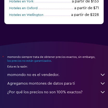
a partir de $133
Hoteles en York
a partir de $71
Hoteles en Oxford
a partir de $228
Hoteles en Wellington
a partir de $231
Hoteles en Appleby-in-Westmorland
momondo siempre trata de obtener precios exactos, sin embargo,
*
los precios no están garantizados
.
Esta es la razón:
momondo no es el vendedor.
Agregamos montones de datos para ti
¿Por qué los precios no son 100% exactos?