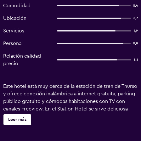
Comodidad
8,4
Ubicación
8,7
Servicios
7,9
Personal
9,0
Relación calidad-
8,1
precio
Este hotel está muy cerca de la estación de tren de Thurso
y ofrece conexión inalámbrica a internet gratuita, parking
público gratuito y cómodas habitaciones con TV con
canales Freeview. En el Station Hotel se sirve deliciosa
carne escocesa preparada al estilo tradicional. También
Leer más
ofrece una excelente selección de bebidas, incluyendo
varios whiskies. La tarifa de la habitación incluye el
desayuno inglés completo. El hotel está bien situado para