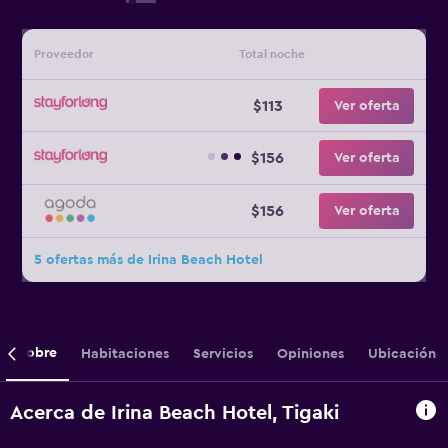
Proveedor
Total noche
$113
Ver oferta
$156
Ver oferta
$156
Ver oferta
5 ofertas más de Irina Beach Hotel
Sobre
Habitaciones
Servicios
Opiniones
Ubicación
Acerca de Irina Beach Hotel, Tigaki