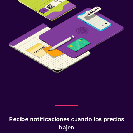
Lavandería
Servicios de lavandería/tintorería
Plancha y tabla de planchar
Tendedero
Habitación
Enchufe cerca de la cama
Perchero
Armario o clóset
Salud y seguridad
Limpieza diaria
Botiquín de primeros auxilios
Recibe notificaciones cuando los precios
Caja fuerte
bajen