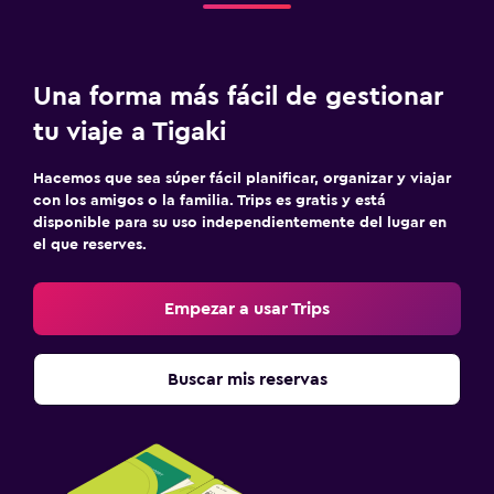
Cuna/cama nido disponibles
Piscina (para niños)
Una forma más fácil de gestionar
Comidas para niños
tu viaje a Tigaki
Equipo infantil para zona de juegos al aire libre
Parque infantil
Hacemos que sea súper fácil planificar, organizar y viajar
Barreras de seguridad para niños
con los amigos o la familia. Trips es gratis y está
disponible para su uso independientemente del lugar en
el que reserves.
Sistema de entretenimiento
TV de pantalla plana
Empezar a usar Trips
TV por cable o vía satélite
Sala de estar/TV compartida
Buscar mis reservas
TV
Lavandería