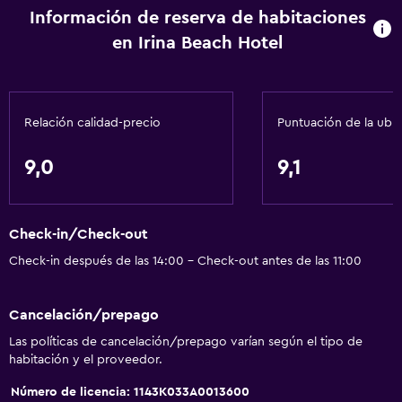
Información de reserva de habitaciones
Acceso a la playa
en Irina Beach Hotel
Vista al mar
Zona de estar
Pantuflas
Relación calidad-precio
Puntuación de la ubi
Insonorización
Teléfono
9,0
9,1
Piso de mosaico/mármol
Check-in/Check-out
Actividades
Check-in después de las 14:00 - Check-out antes de las 11:00
Tienda de regalos
Bicicletas
Cancelación/prepago
Pesca
Las políticas de cancelación/prepago varían según el tipo de
Juegos de mesa/rompecabezas
habitación y el proveedor.
Canotaje
Número de licencia: 1143K033A0013600