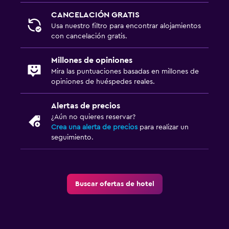
Mostrador de información turística
CANCELACIÓN GRATIS
Acceso con tarjeta
Usa nuestro filtro para encontrar alojamientos
Check-out exprés
con cancelación gratis.
Caja fuerte
Millones de opiniones
Botella de agua
Mira las puntuaciones basadas en millones de
opiniones de huéspedes reales.
Aire libre
Alertas de precios
Comedor al aire libre
¿Aún no quieres reservar?
Crea una alerta de precios
para realizar un
Muebles de exterior
seguimiento.
Jardín
Terraza/patio
Sillas de playa
Buscar ofertas de hotel
Terraza
Ideal para familias