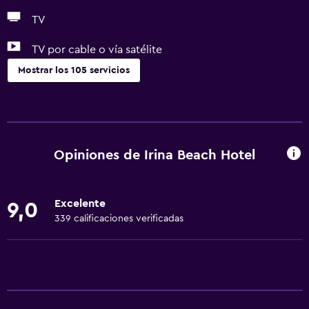
TV
TV por cable o vía satélite
Mostrar los 105 servicios
General
Habitaciones familiares
Vista al jardín
Opiniones de Irina Beach Hotel
Posibilidad de habitaciones conectadas
Vista a punto de interés
Excelente
9,0
Casilleros
339 calificaciones verificadas
Vista a la montaña
Vista a la piscina
Espacio de almacenamiento
Vista a una calle tranquila