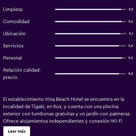
Limpieza
9,3
Comodidad
9,4
Ubicación
9,1
Servicios
9,0
Personal
9,5
Relación calidad-
9,0
precio
El establecimiento Irina Beach Hotel se encuentra en la
localidad de Tigaki, en Kos, y cuenta con una piscina
exterior con tumbonas gratuitas y un jardín con palmeras.
Ofrece alojamientos independientes y conexión Wi-Fi
gratuita en las zonas comunes y está a 25 metros de la
Leer más
playa. Todos los apartamentos y estudios del