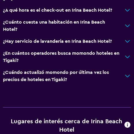
Alarma de humo
¿A qué hora es el check-out en Irina Beach Hotel?
Aire acondicionado
Wifi gratis
¿Cuánto cuesta una habitación en Irina Beach
Hotel?
Ropa de cama
Toallas
¿Hay servicio de lavandería en Irina Beach Hotel?
Champú
¿En cuántos operadores busca momondo hoteles en
Gel de ducha
Tigaki?
Papeleras
¿Cuándo actualizó momondo por última vez los
precios de hoteles en Tigaki?
Accesibilidad y adecuación
Unidad ubicada en la planta baja
Unidad accesible para personas en silla de ruedas
Hipoalergénico
Lugares de interés cerca de Irina Beach
Almohada hipoalergénica
Hotel
Áreas designadas para fumadores