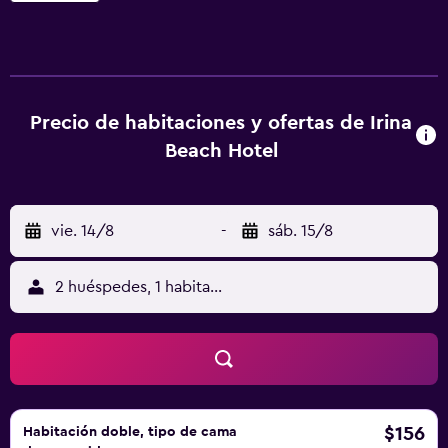
establecimiento Irina Beach disponen de aire
acondicionado, balcón con vistas a las montañas o al
jardín, zona de cocina con nevera, hervidor eléctrico,
mesa de comedor y TV. El alojamiento sirve cada mañana
un desayuno continental en la zona de comedor. El
Precio de habitaciones y ofertas de Irina
restaurante del hotel prepara comidas y el bar ofrece
Beach Hotel
bebidas refrescantes. Además, hay un minibar y una tienda
de regalos. El establecimiento tiene mesa de billar y de
ping pong, así como un parque infantil. La ciudad principal
vie. 14/8
-
sáb. 15/8
y el puerto de Kos se encuentran a 15 minutos en coche y
a 200 metros hay una taberna. El alojamiento ofrece
aparcamiento privado gratuito.
2 huéspedes, 1 habitación
$156
Habitación doble, tipo de cama