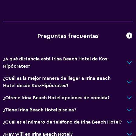
Ciclismo
Tiro con arco
Buceo
Buceo
Preguntas frecuentes
Paseos a caballo
Bolera
¿A qué distancia está Irina Beach Hotel de Kos-
Parque acuático
Hipócrates?
Mesa de billar
¿Cuál es la mejor manera de llegar a Irina Beach
Windsurf
Hotel desde Kos-Hipócrates?
¿Ofrece Irina Beach Hotel opciones de comida?
Servicios básicos
Internet
¿Tiene Irina Beach Hotel piscina?
Extinguidor
¿Cuál es el número de teléfono de Irina Beach Hotel?
Artículos de aseo gratis
¿Hay wifi en Irina Beach Hotel?