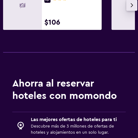
Mesa de comedor
$106
Baño
Secador de pelo
Baño privado
Inodoro adaptado
Ducha
Aseo
Ahorra al reservar
Papel higiénico
Ducha italiana
hoteles con momondo
Servicios y facilidades
Las mejores ofertas de hoteles para ti
Renta de autos
Descubre más de 3 millones de ofertas de
Servicio de despertador
hoteles y alojamientos en un solo lugar.