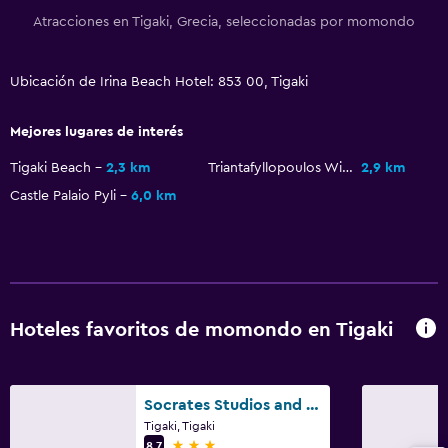
Atracciones en Tigaki, Grecia, seleccionadas por momondo
Habitaciones para no fumadores disponibles
Estacionamiento accesible
Ubicación de Irina Beach Hotel: 853 00, Tigaki
Inodoro con barras de apoyo
Plantas superiores accesibles por escaleras
Mejores lugares de interés
Tigaki Beach
2,3 km
Triantafyllopoulos Winery
2,9 km
Comedor
Castle Palaio Pyli
6,0 km
Tetera eléctrica
Utensilios de cocina
Restaurante
Bar/lounge
Hoteles favoritos de momondo en Tigaki
La comida se puede entregar en el alojamiento
Bar de tapas
Nevera
Socrates Studios and Suites
Tigaki, Tigaki
Comedor
3 estrellas
8,7