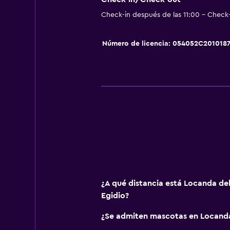
Check-in después de las 11:00 - Check-
Estacionamiento y transporte
Estacionamiento en la calle
Número de licencia: 054052C201018
Estacionamiento gratuito
Actividades
Senderismo
Ciclismo
Lavandería
Servicios de lavandería/tintorería
¿A qué distancia está Locanda de
Egidio?
¿Se admiten mascotas en Locand