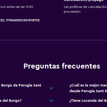
out antes de las 11:00
Las políticas de cancelación
Comedor
proveedor.
Minibar
722, IT054052C201018722
Almuerzos para llevar
Salud y seguridad
Limpieza diaria
Mosquitera
Preguntas frecuentes
l Borgo de Perugia Sant
¿Cuál es la mejor ma
desde Perugia Sant E
a del Borgo?
¿Tiene Locanda del B