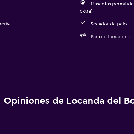
Mascotas permitidas
extra)
rería
Secador de pelo
Para no fumadores
Baño
Bidé
Secador de pelo
Aseo
Papel higiénico
Opiniones de Locanda del B
Ducha
Baño privado