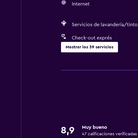
Internet
Servicios de lavandería/tinto
Check-out exprés
Mostrar los 39 servicios
Servicios básicos
Wifi gratis
Internet
Gel de ducha
Toallas
Extinguidor
Aire acondicionado
Muy bueno
8,9
Artículos de aseo gratis
47 calificaciones verificadas