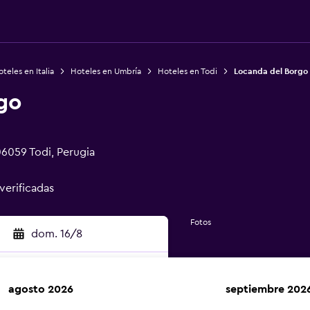
teles en Italia
Hoteles en Umbría
Hoteles en Todi
Locanda del Borgo
go
 06059 Todi, Perugia
 verificadas
Fotos
dom. 16/8
agosto 2026
septiembre 202