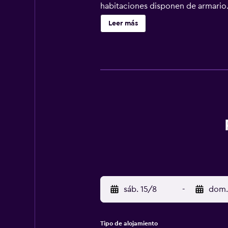
habitaciones disponen de armario. 
unidades cuentan con minibar. La c
Leer más
está a 45 km del alojamiento, y Ba
d'Assisi) está a 46 km.
sáb. 15/8
-
dom.
Tipo de alojamiento