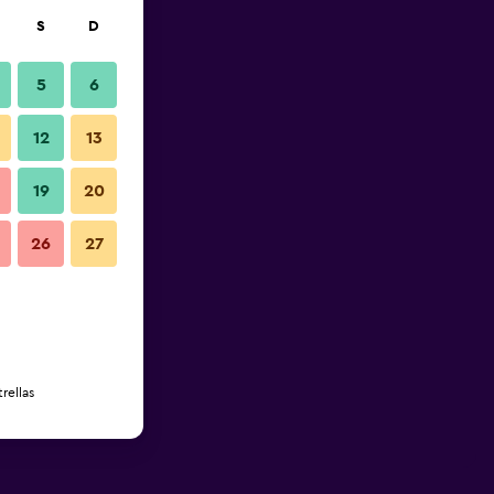
S
D
5
6
12
13
19
20
26
27
rellas