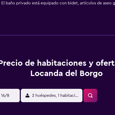
El baño privado está equipado con bidet, artículos de aseo g
lientela puede practicar actividades en Todi y alrededores, 
sílica de Santa María de los Ángeles está a 46 km. El aeropue
Precio de habitaciones y ofer
Locanda del Borgo
 16/8
2 huéspedes, 1 habitación