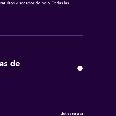
ratuitos y secador de pelo. Todas las
como ciclismo. Estación de tren de Perugia
rto (Aeropuerto de Perugia San Francesco
tas de
Link de reserva