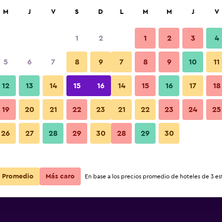
car
M
J
V
S
D
L
M
M
J
V
1
2
1
2
3
4
s barata de precio por noche
5
6
7
8
9
7
8
9
10
11
r
Total noche
12
13
14
15
16
14
15
16
17
18
$64
Ver oferta
19
20
21
22
23
21
22
23
24
25
26
27
28
29
30
28
29
30
Promedio
Más caro
En base a los precios promedio de hoteles de 3 est