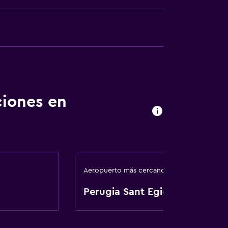
)
a
ciones en
Aeropuerto más cercano
Perugia Sant Egidio
vado