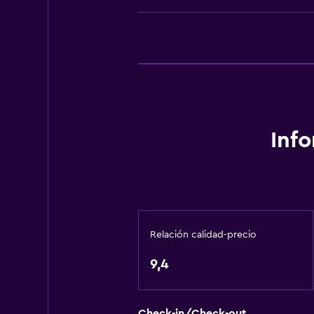
Champú
Calefacción
Papeleras
Accesibilidad y adecuación
Para no fumadores
Mascotas permitidas bajo consulta
Inf
Solo adultos
Plantas superiores accesibles por 
Entrada privada
Relación calidad-precio
General
Vista al río
9,4
Casilleros
Piso de mosaico/mármol
Check-in/Check-out