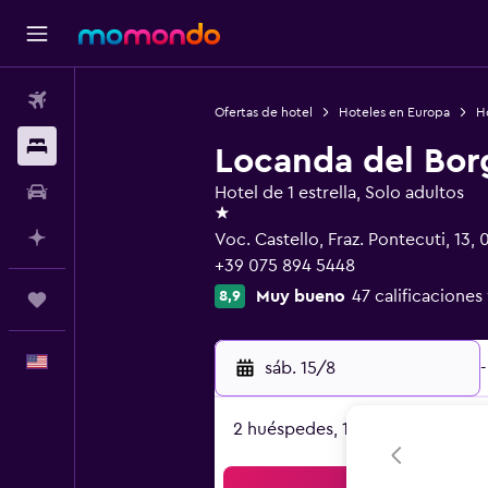
Vuelos
Ofertas de hotel
Hoteles en Europa
Ho
Alojamientos
Locanda del Bor
Autos
Hotel de 1 estrella, Solo adultos
1 estrella
Planifica con IA
Voc. Castello, Fraz. Pontecuti, 13,
+39 075 894 5448
Muy bueno
47 calificaciones
8,9
Trips
Español
sáb. 15/8
-
2 huéspedes, 1 habitación