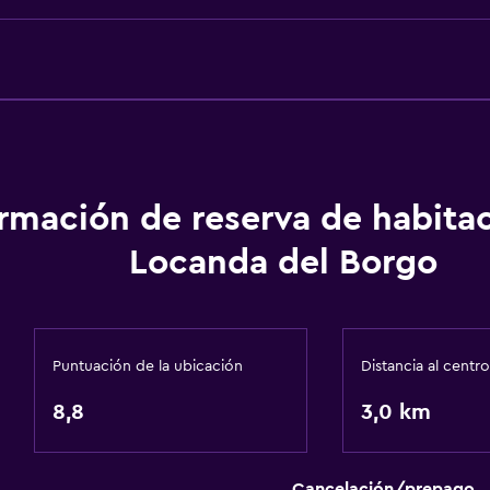
Habitación
Camas extralargas (+2 m
 (pueden aplicar cargos extra)
Enchufe cerca de la cam
ormación de reserva de habita
Armario o clóset
Locanda del Borgo
escaleras
Puntuación de la ubicación
Distancia al centro
Servicios y facilidades
8,8
Check-out exprés
3,0 km
Botella de agua
Check-in/check-out pri
Cancelación/prepago