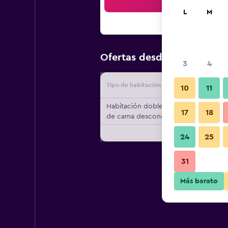
Bus
L
M
$64
Ofertas desde
/
Oferta má
3
4
Tipo de habitación
Proveedo
10
11
Habitación doble, tipo
17
18
de cama desconocido
24
25
31
Más barato