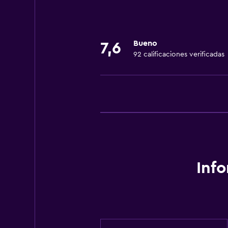
Baño
Secador de pelo
Bueno
7,6
Comedor
92 calificaciones verificadas
Restaurante
Ideal para familias
Cuidado de niños o guardería
Inf