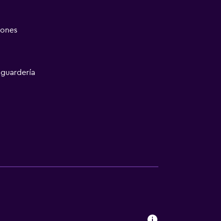
iones
 guardería
ión