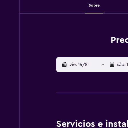
Sobre
Prec
vie. 14/8
-
sáb. 
Servicios e inst