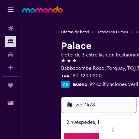
Vuelos
Ofertas de hotel
Hoteles en Europa
H
Alojamientos
Palace
Autos
Hotel de 3 estrellas con Restauran
3 estrellas
Planifica con IA
Babbacombe Road, Torquay, TQ1 
+44 180 320 0200
Bueno
92 calificaciones veri
7,6
Trips
Español
vie. 14/8
-
2 huéspedes, 1 habitación