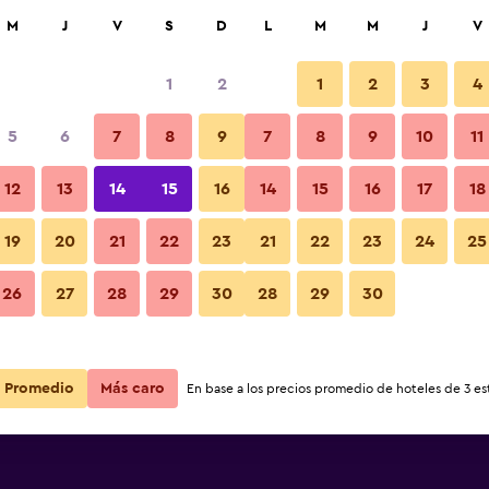
car
M
J
V
S
D
L
M
M
J
V
1
2
1
2
3
4
5
6
7
8
9
7
8
9
10
11
12
13
14
15
16
14
15
16
17
18
Ver precios
19
20
21
22
23
21
22
23
24
25
26
27
28
29
30
28
29
30
Ver precios
Ver precios
Promedio
Más caro
En base a los precios promedio de hoteles de 3 est