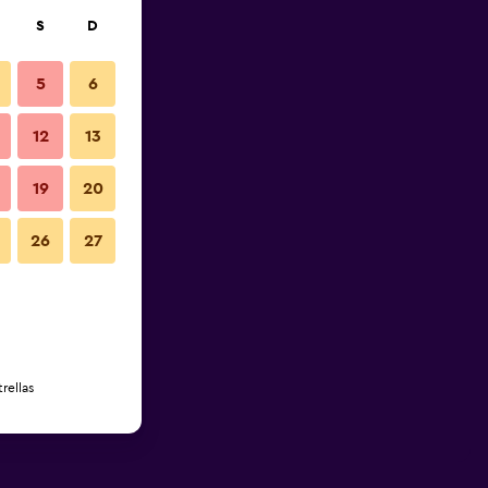
S
D
5
6
12
13
19
20
26
27
rellas