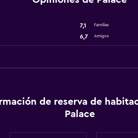
Lavandería
Lavandería
7,1
Familias
Actividades
6,7
Amigos
Mesa de billar
Spa
Sauna
ormación de reserva de habita
Palace