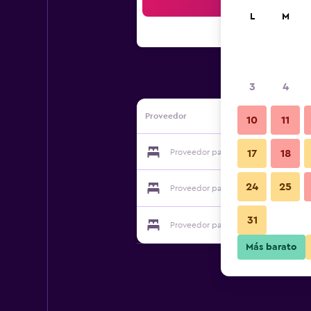
Bus
L
M
3
4
Proveedor
10
11
Proveedor para Palace
17
18
24
25
Proveedor para Palace
31
Proveedor para Palace
Más barato