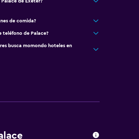
á Palace de Exeter?
ones de comida?
e teléfono de Palace?
res busca momondo hoteles en
alace