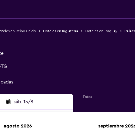
oteles en Reino Unido
Hoteles en Inglaterra
Hoteles en Torquay
Palac
te
3TG
ficadas
Fotos
sáb. 15/8
agosto 2026
septiembre 202