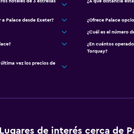
ros hoteles de 3 estrellas
¿A qué distancia est
r a Palace desde Exeter?
¿Ofrece Palace opci
¿Cuál es el número d
lace?
¿En cuántos operado
Torquay?
ltima vez los precios de
Lugares de interés cerca de P