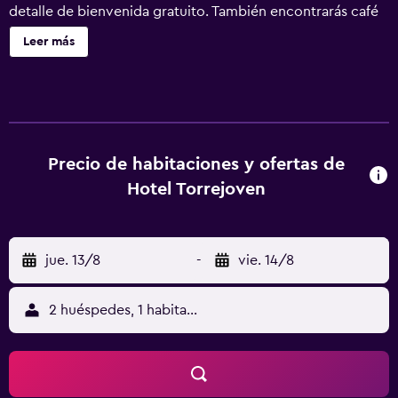
detalle de bienvenida gratuito. También encontrarás café
o té en las zonas comunes, una piscina de temporada y
Leer más
una piscina infantil. Hotel Torrejoven ofrece 110
alojamientos con aire acondicionado, caja fuerte y
secador de pelo. Este hotel en Torrevieja ofrece acceso a
Internet wifi gratis. Los baños están equipados con ducha
y bañera combinadas, bidé y artículos de higiene personal
gratuitos. Se ofrece servicio de limpieza todos los días. En
Precio de habitaciones y ofertas de
el alojamiento hay piscina infantil y piscina al aire libre de
Hotel Torrejoven
temporada. No se permite la entrada a la piscina de niños
menores de 17 años sin la supervisión de un adulto.
jue. 13/8
-
vie. 14/8
2 huéspedes, 1 habitación