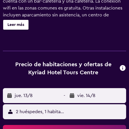
cuenta con un bar-cafetería y una cafetería. La conexión
wifi en las zonas comunes es gratuita. Otras instalaciones
incluyen aparcamiento sin asistencia, un centro de
negocios y servicios de conserjería. Se ofrece servicio de
Leer más
cambio de toallas a petición. Kyriad - Tours Centre ofrece
50 alojamientos con caja fuerte y botella de agua gratuita.
Las camas están vestidas con ropa de cama de alta
calidad. Se ofrece una televisión LCD de 32 pulgadas con
canales por satélite. Los baños están equipados con ducha
y bañera combinadas, artículos de higiene personal
Precio de habitaciones y ofertas de
gratuitos y secador de pelo. Los huéspedes pueden
Kyriad Hotel Tours Centre
navegar por la web gracias a nuestro acceso a Internet
wifi gratis. Los servicios para las personas de negocios
incluyen escritorio y teléfono. Es posible solicitar tabla de
jue. 13/8
-
vie. 14/8
planchar con plancha y cambio de toallas. Se ofrece
servicio de limpieza todos los días.
2 huéspedes, 1 habitación