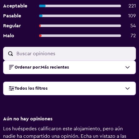
Aceptable
221
Pasable
109
Regular
54
Malo
72
Ordenar por
:
Más recientes
Todos los filtros
Aún no hay opiniones
Los huéspedes calificaron este alojamiento, pero aún
nadie ha compartido una opinión. Echa un vistazo a las