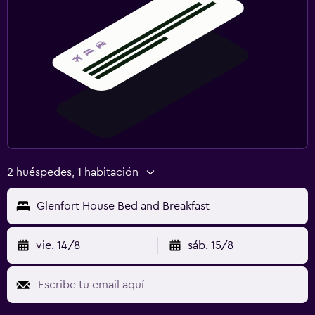
2 huéspedes, 1 habitación
Glenfort House Bed and Breakfast
vie. 14/8
sáb. 15/8