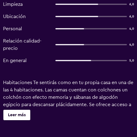
Limpieza
6,0
Ubicación
6,0
Personal
4,0
Relación calidad-
4,0
precio
En general
5,0
Habitaciones Te sentirás como en tu propia casa en una de
las 4 habitaciones. Las camas cuentan con colchones un
colchón con efecto memoria y sábanas de algodón
egipcio para descansar plácidamente. Se ofrece acceso a
internet gratis por cable y wifi. Las comodidades incluyen
Leer más
escritorio y tetera/pava eléctrica, además de un servicio
de limpieza disponible todos los días. Servicios Con un
jardín donde descansar y comodidades, como acceso a