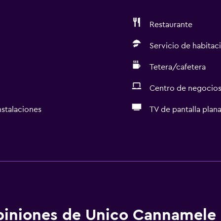
Restaurante
Servicio de habitac
Tetera/cafetera
Centro de negocio
nstalaciones
TV de pantalla plan
Servicios básicos
Wifi gratis
Wifi disponible en todas 
Internet
Toallas
iniones de Unico Cannamele