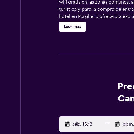
wifi gratis en las zonas comunes, a
turística y para la compra de ent
hotel en Parghelia ofrece acceso a
Los baños están equipados con duch
Leer más
de limpieza todos los días. Los ser
Pre
Can
sáb. 15/8
-
dom.