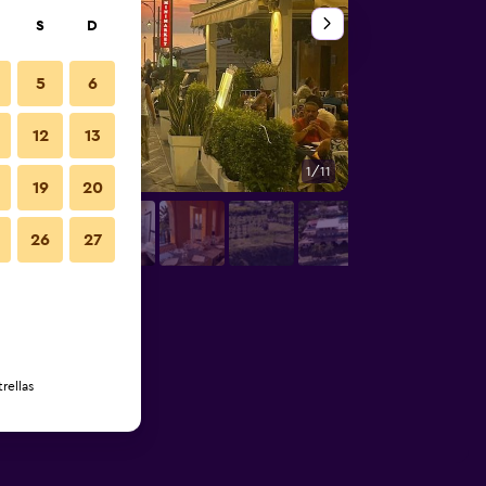
S
D
5
6
12
13
1/11
Otros
19
20
26
27
rellas