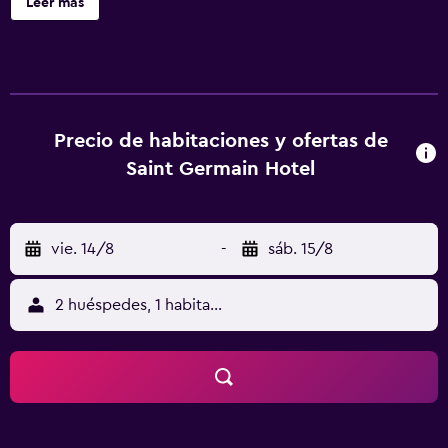
Leer más
GERMAIN HOTEL ofrece 20 alojamientos con secador de
pelo y artículos de higiene personal gratuitos. Se ofrece
una televisión de pantalla plana con canales por cable. Los
huéspedes pueden navegar por la web gracias a nuestro
acceso a Internet wifi gratis (velocidad: 250 Mbps o más
(de 3 a 5 personas, o hasta 10 dispositivos)). Se ofrece
Precio de habitaciones y ofertas de
servicio de limpieza todos los días.
Saint Germain Hotel
vie. 14/8
-
sáb. 15/8
2 huéspedes, 1 habitación