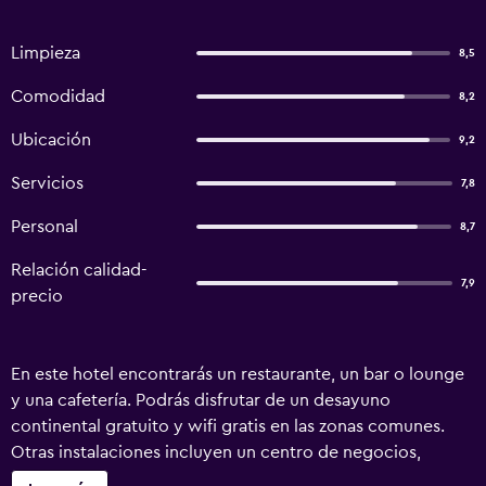
Limpieza
8,5
Comodidad
8,2
Ubicación
9,2
Servicios
7,8
Personal
8,7
Relación calidad-
7,9
precio
En este hotel encontrarás un restaurante, un bar o lounge
y una cafetería. Podrás disfrutar de un desayuno
continental gratuito y wifi gratis en las zonas comunes.
Otras instalaciones incluyen un centro de negocios,
servicio de recepción 24 horas y check-out exprés. SAINT