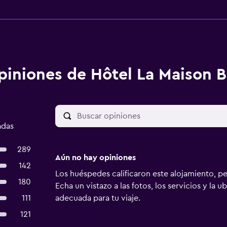
piniones de Hôtel La Maison 
adas
289
Aún no hay opiniones
142
Los huéspedes calificaron este alojamiento, p
180
Echa un vistazo a las fotos, los servicios y la u
111
adecuada para tu viaje.
121