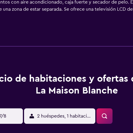
ntos con aire acondicionado, caja fuerte y secador de pelo. E
 una zona de estar separada. Se ofrece una televisión LCD de
rnet wifi gratis. Los servicios para las personas de negocios i
culos de higiene personal gratuitos y cortinas opacas. Se ofre
cio de habitaciones y ofertas
La Maison Blanche
17/8
2 huéspedes, 1 habitación