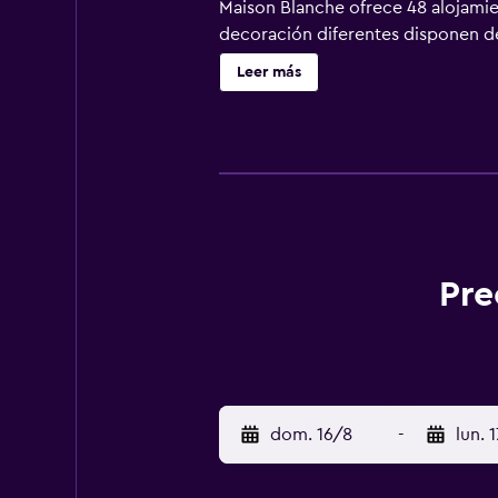
Maison Blanche ofrece 48 alojamie
decoración diferentes disponen de
hotel en Túnez ofrece acceso a Inte
Leer más
habitaciones también incluyen artí
Pre
dom. 16/8
-
lun. 