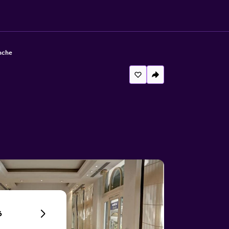
nche
6