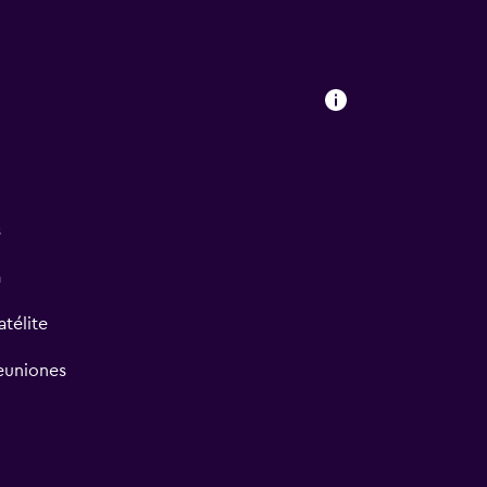
s
a
atélite
reuniones