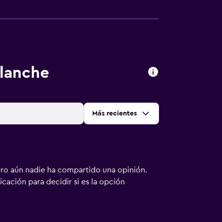
Blanche
Ordenar por
:
Más recientes
ero aún nadie ha compartido una opinión.
bicación para decidir si es la opción