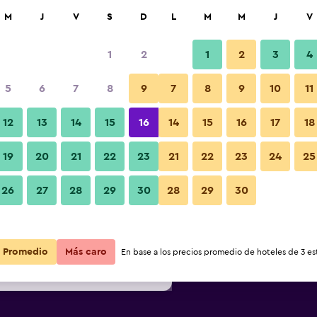
car
M
J
V
S
D
L
M
M
J
V
1
2
1
2
3
4
s barata de precio por noche
5
6
7
8
9
7
8
9
10
11
Recepción
r
Total noche
12
13
14
15
16
14
15
16
17
18
$66
Ver oferta
19
20
21
22
23
21
22
23
24
25
Fotos
26
27
28
29
30
28
29
30
$67
Ver oferta
$69
Ver oferta
Promedio
Más caro
En base a los precios promedio de hoteles de 3 est
Blanche