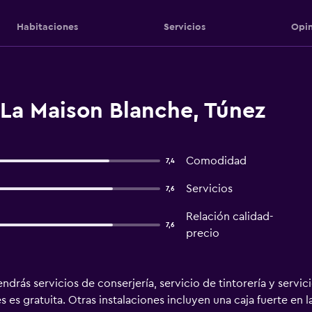
Habitaciones
Servicios
Opin
 La Maison Blanche, Túnez
Comodidad
7,4
Servicios
7,6
Relación calidad-
7,6
precio
drás servicios de conserjería, servicio de tintorería y servic
 es gratuita. Otras instalaciones incluyen una caja fuerte en 