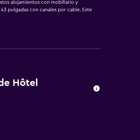
stos alojamientos con mobiliario y
 43 pulgadas con canales por cable. Este
ncluyen escritorio y teléfono. Las
ce servicio de limpieza todos los días.
 de Hôtel