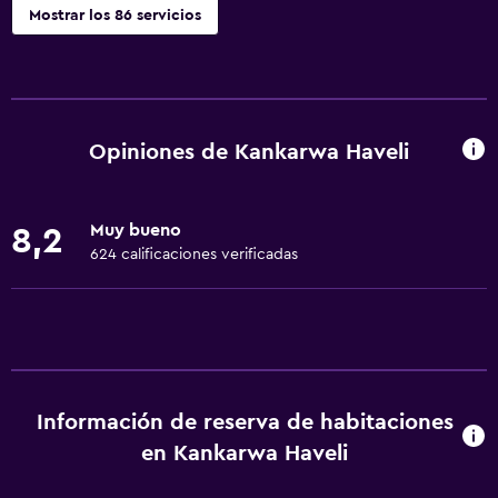
Mostrar los 86 servicios
Servicios básicos
Wifi gratis
Dispositivo hotspot móvil
Opiniones de Kankarwa Haveli
Internet
Ropa de cama
Muy bueno
8,2
Toallas
624 calificaciones verificadas
Ventilador
Extinguidor
Artículos de aseo gratis
Champú
Información de reserva de habitaciones
Alarma de humo
en Kankarwa Haveli
Calefacción
Adaptador