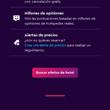
Seguridad las 24 horas
con cancelación gratis.
Millones de opiniones
Ideal para familias
Mira las puntuaciones basadas en millones de
Comidas para niños
opiniones de huéspedes reales.
Barreras de seguridad para niños
Alertas de precios
Zona cubierta de juegos
¿Aún no quieres reservar?
Crea una alerta de precios
para realizar un
Equipo infantil para zona de juegos al aire libre
seguimiento.
Aire libre
Terraza/patio
Buscar ofertas de hotel
Muebles de exterior
Chimenea exterior
Habitación
Enchufe cerca de la cama