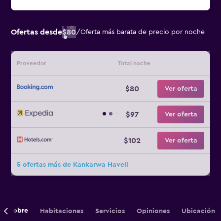
Ofertas desde
$80
/
Oferta más barata de precio por noche
Proveedor
Total noche
$80
Ver oferta
$97
Ver oferta
$102
Ver oferta
5 ofertas más de Kankarwa Haveli
Sobre
Habitaciones
Servicios
Opiniones
Ubicación