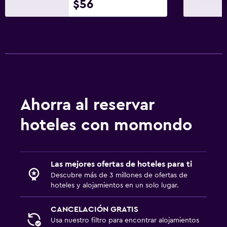
$56
Tetera
Lavandería
Lavandería
Servicio de planchado
Servicios de lavandería/tintorería
Ahorra al reservar
Plancha y tabla de planchar
Plancha para pantalones
hoteles con momondo
Salud y seguridad
Las mejores ofertas de hoteles para ti
Limpieza diaria
Descubre más de 3 millones de ofertas de
Botiquín de primeros auxilios
hoteles y alojamientos en un solo lugar.
Cámaras CCTV en zonas comunes
CANCELACIÓN GRATIS
Cámaras CCTV en el exterior
Usa nuestro filtro para encontrar alojamientos