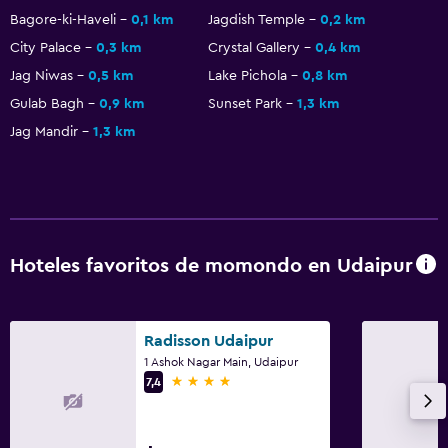
Bagore-ki-Haveli
0,1 km
Jagdish Temple
0,2 km
Secador de pelo
City Palace
0,3 km
Crystal Gallery
0,4 km
Aseo
Jag Niwas
0,5 km
Lake Pichola
0,8 km
Papel higiénico
Gulab Bagh
0,9 km
Sunset Park
1,3 km
Cepillo de dientes
Jag Mandir
1,3 km
Baño privado
Ducha italiana
Comedor
Hoteles favoritos de momondo en Udaipur
Tetera eléctrica
Almuerzos para llevar
Menús para dietas especiales (bajo petición)
Radisson Udaipur
1 Ashok Nagar Main, Udaipur
Bar de tapas
4 estrellas
7,4
Restaurante
Tetera/cafetera