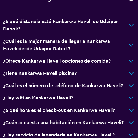
Botella de agua
Check-in/check-out privado
¿A qué distancia está Kankarwa Haveli de Udaipur
Recepción 24 horas
Dabok?
¿Cuál es la mejor manera de llegar a Kankarwa
General
Haveli desde Udaipur Dabok?
Ventana
¿Ofrece Kankarwa Haveli opciones de comida?
Habitaciones familiares
Zona de estar
¿Tiene Kankarwa Haveli piscina?
Vista al patio interior
¿Cuál es el número de teléfono de Kankarwa Haveli?
Vista al lago
¿Hay wifi en Kankarwa Haveli?
Casilleros
¿A qué hora es el check-out en Kankarwa Haveli?
Alfombrado
Vista a la montaña
¿Cuánto cuesta una habitación en Kankarwa Haveli?
Piso de mosaico/mármol
¿Hay servicio de lavandería en Kankarwa Haveli?