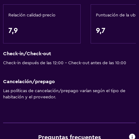
Gel de ducha
Relación calidad-precio
Puntuación de la ubi
Aire acondicionado
Papeleras
7,9
9,7
Acondicionador
Check-in/Check-out
Servicios y facilidades
Check-in después de las 12:00 - Check-out antes de las 10:00
Renta de autos
Servicio de despertador
Cancelación/prepago
Servicio de conserjería
Las políticas de cancelación/prepago varían según el tipo de
Caja fuerte
habitación y el proveedor.
Cambio de divisas
Mostrador de información turística
Acceso con llave
Check-out exprés
Preguntas frecuentes