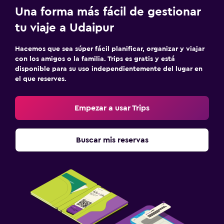
Perchero
Una forma más fácil de gestionar
Armario o clóset
tu viaje a Udaipur
Hacemos que sea súper fácil planificar, organizar y viajar
Actividades
con los amigos o la familia. Trips es gratis y está
Bicicletas
disponible para su uso independientemente del lugar en
el que reserves.
Juegos de mesa/rompecabezas
Clases de cocina
Empezar a usar Trips
Estacionamiento y transporte
Buscar mis reservas
Traslado al aeropuerto (con cargos)
Sistema de entretenimiento
Sala de estar/TV compartida
Zona de trabajo