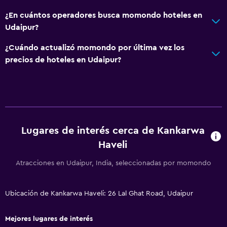
Espacio de almacenamiento
¿En cuántos operadores busca momondo hoteles en
Udaipur?
Accesibilidad y adecuación
¿Cuándo actualizó momondo por última vez los
Unidad ubicada en la planta baja
precios de hoteles en Udaipur?
Habitaciones para no fumadores disponibles
Almohada hipoalergénica
Habitación hipoalergénica
Almohada sin plumas
Lugares de interés cerca de Kankarwa
Plantas superiores accesibles por escaleras
Haveli
Áreas designadas para fumadores
Atracciones en Udaipur, India, seleccionadas por momondo
Entrada privada
Baño
Ubicación de Kankarwa Haveli: 26 Lal Ghat Road, Udaipur
Ducha
Mejores lugares de interés
Gorro de baño