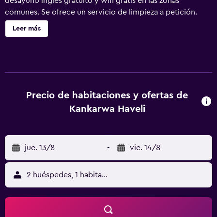
desayuno inglés gratuito y wifi gratis en las zonas
comunes. Se ofrece un servicio de limpieza a petición.
KANKARWA HAVELI tiene 16 alojamientos. Los baños están
Leer más
equipados con bañera o ducha. Se ofrece servicio de
limpieza a petición.
Precio de habitaciones y ofertas de
Kankarwa Haveli
jue. 13/8
-
vie. 14/8
2 huéspedes, 1 habitación