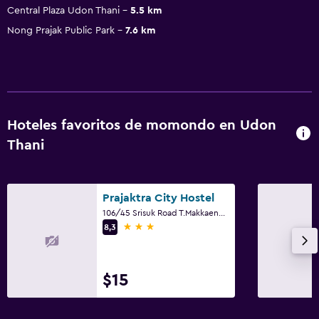
Central Plaza Udon Thani
5.5 km
Nong Prajak Public Park
7.6 km
Hoteles favoritos de momondo en Udon
Thani
Prajaktra City Hostel
106/45 Srisuk Road T.Makkaeng A.Muang Udonthani, Udon Thani
3 estrellas
8,3
$15