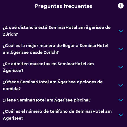
Áreas designadas para fumadores
Preguntas frecuentes
Mascotas permitidas bajo consulta (pueden aplicar cargos
extra)
¿A qué distancia está SeminarHotel am Ägerisee de
Accesibilidad
Zúrich?
Ascensor
¿Cuál es la mejor manera de llegar a SeminarHotel
Ascensor disponible
am Ägerisee desde Zúrich?
Estacionamiento accesible
¿Se admiten mascotas en SeminarHotel am
Habitación hipoalergénica
Ägerisee?
Inodoro con barras de apoyo
¿Ofrece SeminarHotel am Ägerisee opciones de
Plantas superiores accesibles por ascensor
comida?
Servicios y facilidades
¿Tiene SeminarHotel am Ägerisee piscina?
Centro de negocios
¿Cuál es el número de teléfono de SeminarHotel am
Servicio de despertador
Ägerisee?
Servicio de conserjería