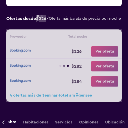
Ofertas desde
$226
/
Oferta más barata de precio por noche
Proveedor
Total noche
$226
Ver oferta
$282
Ver oferta
$284
Ver oferta
4 ofertas más de SeminarHotel am Ägerisee
Sobre
Habitaciones
Servicios
Opiniones
Ubicación