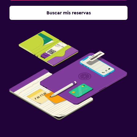
Terraza
Buscar mis reservas
Lavandería
Lavandería
Servicio de planchado
Servicios de lavandería/tintorería
Plancha para pantalones
Plancha y tabla de planchar
Habitación
Almohada de plumas
Enchufe cerca de la cama
Perchero
Armario o clóset