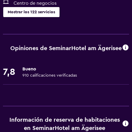
Centro de negocios
Mostrar los 122 servicios
General
Habitaciones familiares
Vista al jardín
Opiniones de SeminarHotel am Ägerisee
Vista al patio interior
Posibilidad de habitaciones conectadas
Bueno
7,8
Vista al lago
910 calificaciones verificadas
Vista a la montaña
Bodega de esquí
Espacio de almacenamiento
Acceso a la playa
Información de reserva de habitaciones
Vista al río
en SeminarHotel am Ägerisee
Zona de estar