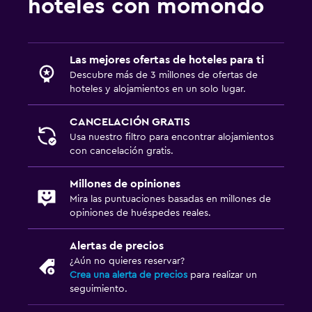
hoteles con momondo
Baño
Inodoro con cisterna alta
Secador de pelo
Las mejores ofertas de hoteles para ti
Baño público
Descubre más de 3 millones de ofertas de
hoteles y alojamientos en un solo lugar.
Albornoz
Baño privado
CANCELACIÓN GRATIS
Usa nuestro filtro para encontrar alojamientos
Ducha
con cancelación gratis.
Baño pequeño adicional
Aseo
Millones de opiniones
Mira las puntuaciones basadas en millones de
Papel higiénico
opiniones de huéspedes reales.
Ducha italiana
Alertas de precios
¿Aún no quieres reservar?
Comedor
Crea una alerta de precios
para realizar un
Almuerzos para llevar
seguimiento.
Menús para dietas especiales (bajo petición)