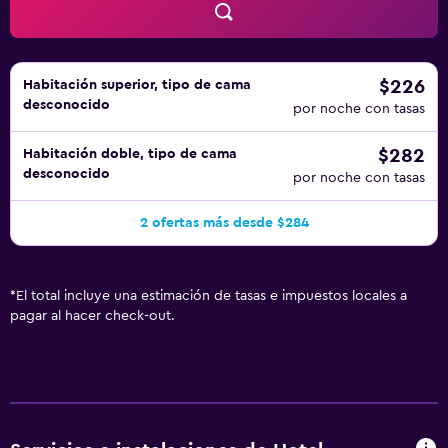
actividades de ocio y esparcimiento que se indican más
abajo en las instalaciones o cerca del alojamiento (es
posible que se aplique un recargo).
$226
Habitación superior, tipo de cama
desconocido
por noche con tasas
$282
Habitación doble, tipo de cama
desconocido
por noche con tasas
2 ofertas más desde $284
*
El total incluye una estimación de tasas e impuestos locales a
pagar al hacer check-out.