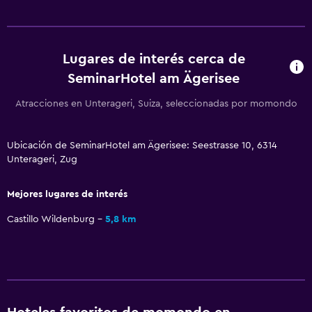
Internet
Ventilador
Lugares de interés cerca de
Extinguidor
SeminarHotel am Ägerisee
Artículos de aseo gratis
Atracciones en Unterageri, Suiza, seleccionadas por momondo
Alarma de humo
Calefacción
Ubicación de SeminarHotel am Ägerisee: Seestrasse 10, 6314
Wifi gratis
Unterageri, Zug
Ropa de cama
Toallas
Mejores lugares de interés
Champú
Castillo Wildenburg
5,8 km
Gel de ducha
Papeleras
Acondicionador