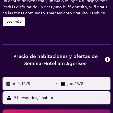
un centro de bienestar y un bar o lounge a tu disposición.
Podrás disfrutar de un desayuno bufé gratuito, wifi gratis
en las zonas comunes y aparcamiento gratuito. También
encontrarás un bar-cafetería, una sauna y un centro de
Leer más
conferencias. TOP SeminarHotel am Aegerisee
Unteraegeri ofrece 80 alojamientos con minibar y caja
fuerte (cabe un portátil). Se ofrece una televisión de
pantalla plana con canales por cable. Los baños están
dotados de albornoces, zapatillas, artículos de higiene
personal gratuitos y secador de pelo. Este hotel en
Precio de habitaciones y ofertas de
Unterägeri ofrece acceso a Internet wifi gratis. Los
SeminarHotel am Ägerisee
servicios para las personas de negocios incluyen
escritorio y teléfono. Se ofrece servicio de limpieza todos
los días. Este hotel dispone de centro de bienestar y
mié. 12/8
-
jue. 13/8
bicicletas gratuitas. Otros servicios de ocio y
esparcimiento incluyen sauna y gimnasio. No se permite la
entrada a la piscina, al centro de bienestar, al gimnasio y al
2 huéspedes, 1 habitación
hidromasaje de niños menores de 16 años sin la
supervisión de un adulto. Se pueden practicar las