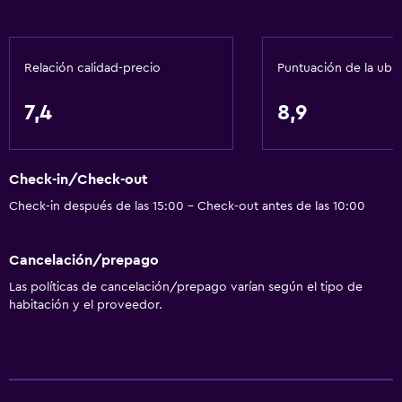
Pantuflas
Sofá
Relación calidad-precio
Puntuación de la ubi
Habitaciones insonorizadas
Insonorización
7,4
8,9
Teléfono
Alfombrado
Check-in/Check-out
Vista a la ciudad
Check-in después de las 15:00 - Check-out antes de las 10:00
Accesibilidad y adecuación
Cancelación/prepago
Hipoalergénico
Las políticas de cancelación/prepago varían según el tipo de
Almohada hipoalergénica
habitación y el proveedor.
Para no fumadores
Lavabo bajo
Almohada sin plumas