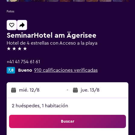
Fotos
SeminarHotel am Ägerisee
Hotel de 4 estrellas con Acceso a la playa
4 estrellas
+41 41 754 61 61
Bueno
910 calificaciones verificadas
7,8
mié. 12/8
-
jue. 13/8
2 huéspedes, 1 habitación
Buscar