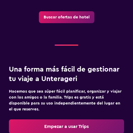
Restaurante
Buscar ofertas de hotel
Bar/lounge
La comida se puede entregar en el alojamiento
Bar de tapas
Tetera/cafetera
Nevera
Cafetera
Una forma más fácil de gestionar
Máquina expendedora (bebidas)
tu viaje a Unterageri
Hacemos que sea súper fácil planificar, organizar y viajar
Aire libre
con los amigos o la familia. Trips es gratis y está
Comedor al aire libre
disponible para su uso independientemente del lugar en
el que reserves.
Muebles de exterior
Jardín
Empezar a usar Trips
Terraza/patio