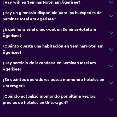
¿Hay wifi en SeminarHotel am Ägerisee?
Cambio de divisas
¿Hay un gimnasio disponible para los huéspedes de
Baño turco
SeminarHotel am Ägerisee?
Instalaciones para reuniones
¿A qué hora es el check-out en SeminarHotel am
Servicio de habitaciones
Ägerisee?
Mostrador de información turística
¿Cuánto cuesta una habitación en SeminarHotel am
Acceso con tarjeta
Ägerisee?
Check-out exprés
¿Hay servicio de lavandería en SeminarHotel am
Check-in/check-out privado
Ägerisee?
Recepción 24 horas
¿En cuántos operadores busca momondo hoteles en
Caja fuerte
Unterageri?
Botella de agua
¿Cuándo actualizó momondo por última vez los
precios de hoteles en Unterageri?
Servicios básicos
Wifi disponible en todas las instalaciones