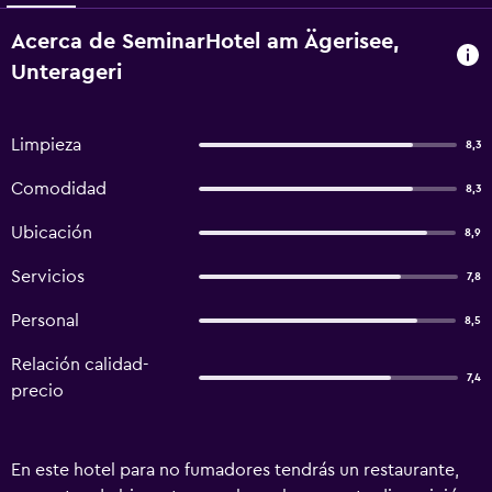
Acerca de SeminarHotel am Ägerisee,
Unterageri
Limpieza
8,3
Comodidad
8,3
Ubicación
8,9
Servicios
7,8
Personal
8,5
Relación calidad-
7,4
precio
En este hotel para no fumadores tendrás un restaurante,