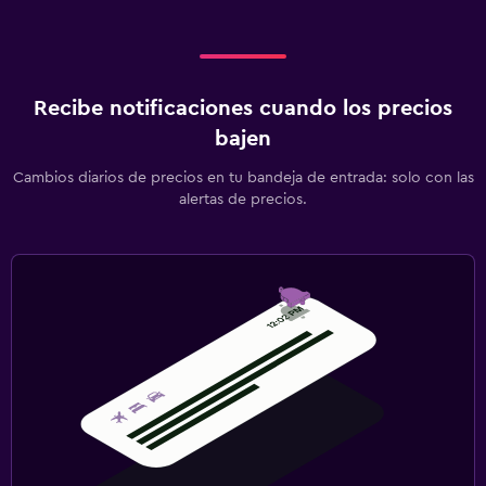
Ideal para familias
Cuna/cama nido disponibles
Comidas para niños
Recibe notificaciones cuando los precios
bajen
Equipo infantil para zona de juegos al aire libre
Parque infantil
Cambios diarios de precios en tu bandeja de entrada: solo con las
alertas de precios.
Sistema de entretenimiento
TV de pantalla plana
Radio
TV
Salud y seguridad
Limpieza diaria
Seguridad las 24 horas