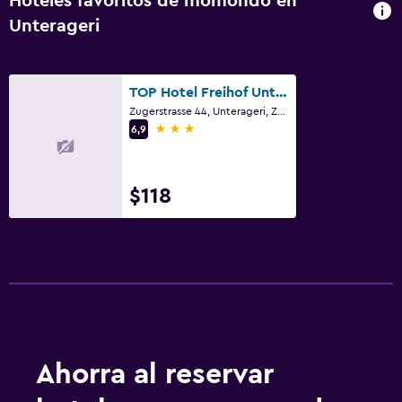
Hoteles favoritos de momondo en
Actividades
Unterageri
Bicicletas
Juegos de mesa/rompecabezas
TOP Hotel Freihof Unteraegeri
Sala de juegos
Zugerstrasse 44, Unterageri, Zug
3 estrellas
Ciclismo
6,9
Dardos
Esquí
$118
Paseos a caballo
Minigolf
Ping pong
Instalaciones para deportes acuáticos
Senderismo
Snowboard
Ahorra al reservar