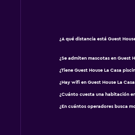
Comedor
Menús para dietas especiales (bajo
Bar de tapas
¿A qué distancia está Guest Hous
Restaurante
Bar/lounge
¿Se admiten mascotas en Guest H
Desayuno en la habitación
¿Tiene Guest House La Casa pisci
La comida se puede entregar en el
¿Hay wifi en Guest House La Casa
Salud y seguridad
¿Cuánto cuesta una habitación e
Limpieza diaria
¿En cuántos operadores busca m
Botiquín de primeros auxilios
Cámaras CCTV en zonas comunes
Cámaras CCTV en el exterior