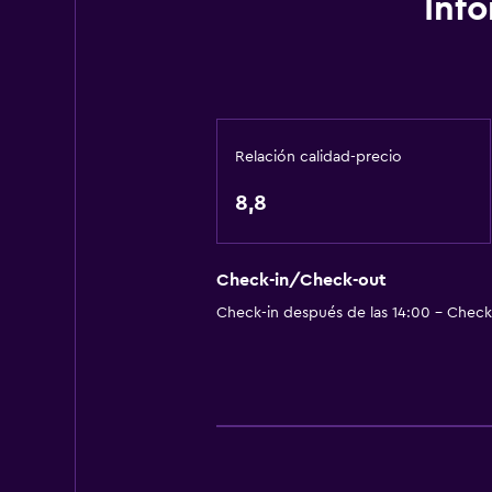
Inf
Tetera eléctrica
Horno
Utensilios de cocina
Cocina
Relación calidad-precio
Nevera
8,8
Cocineta
Aire libre
Check-in/Check-out
Terraza/patio
Check-in después de las 14:00 - Check-
Sillas de playa
Parrilla
Terraza
Chimenea exterior
Jardín