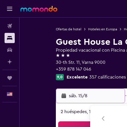
Vuelos
Ofertas de hotel
Hoteles en Europa
Ho
Alojamientos
Guest House La 
Autos
Propiedad vacacional con Piscina al
3 estrellas
Planifica con IA
30-th Str. 11, Varna 9000
+359 878 147 046
Excelente
357 calificaciones
9,0
Trips
Español
sáb. 15/8
-
2 huéspedes, 1 habitación