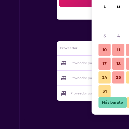
Bus
L
M
3
4
Proveedor
10
11
Proveedor para Guest House La Casa
17
18
24
25
Proveedor para Guest House La Casa
31
Proveedor para Guest House La Casa
Más barato