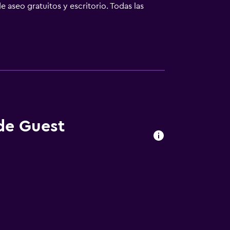
e aseo gratuitos y escritorio. Todas las
zona de cocina con horno. Las unidades
 y Zoo de Varna está a 6,8 km. El aeropuerto
 de Guest