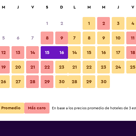
car
M
J
V
S
D
L
M
M
J
V
1
2
1
2
3
4
5
6
7
8
9
7
8
9
10
11
12
13
14
15
16
14
15
16
17
18
Ver precios
19
20
21
22
23
21
22
23
24
25
26
27
28
29
30
28
29
30
Ver precios
Ver precios
Promedio
Más caro
En base a los precios promedio de hoteles de 3 est