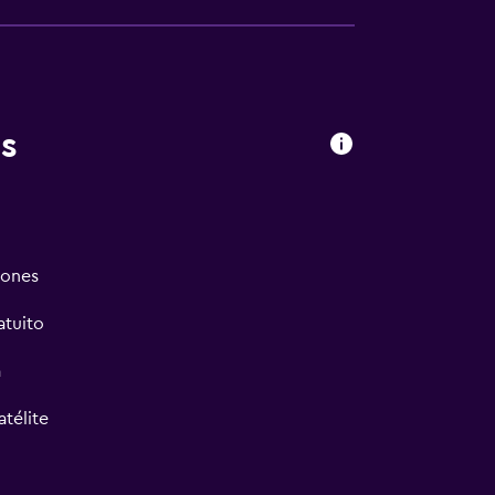
s
iones
atuito
a
atélite