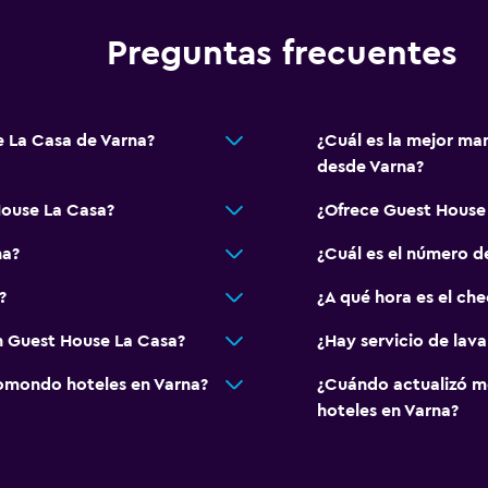
Preguntas frecuentes
General
 petición)
Habitaciones familiares
Zona de estar
e La Casa de Varna?
¿Cuál es la mejor ma
Piso de parquet o mader
desde Varna?
Pantuflas
ouse La Casa?
¿Ofrece Guest House
Sofá
na?
¿Cuál es el número d
 alojamiento
Espacio de almacenamie
?
¿A qué hora es el ch
Servicios y facilidades
n Guest House La Casa?
¿Hay servicio de lav
Renta de autos
omondo hoteles en Varna?
¿Cuándo actualizó m
Caja fuerte
hoteles en Varna?
Cambio de divisas
Instalaciones para reuni