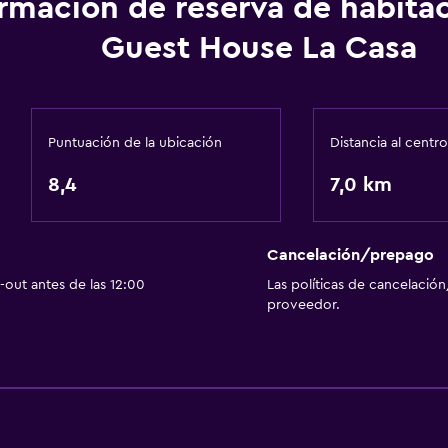
ormación de reserva de habita
Ducha
Guest House La Casa
Secador de pelo
Aseo
Papel higiénico
Puntuación de la ubicación
Distancia al centro
Baño privado
8,4
7,0 km
Ducha italiana
Habitación
Cancelación/prepago
Almohada de plumas
out antes de las 12:00
Las políticas de cancelación
proveedor.
Cama plegable
Enchufe cerca de la cam
Sofá cama
Perchero
Armario o clóset