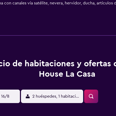
 con canales vía satélite, nevera, hervidor, ducha, artículos d
baño privado y secador de pelo, y algunas también ofrecen 
ión ofrece barbacoa. Euxinograd está a 1,9 km del alojamiento,
.
cio de habitaciones y ofertas
House La Casa
 16/8
2 huéspedes, 1 habitación