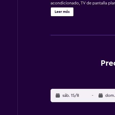
acondicionado, TV de pantalla plana
habitaciones están equipadas con 
Leer más
incluyen armario. El hostal o pens
(Aeropuerto de Varna) está a 15 km
Pre
sáb. 15/8
-
dom.