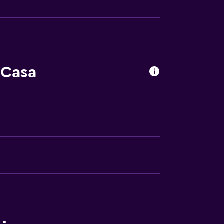
tintorería
har
 Casa