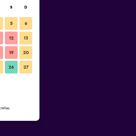
S
D
5
6
12
13
19
20
26
27
rellas