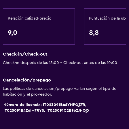
Cocina
Cocineta
Relación calidad-precio
Puntuación de la ubi
General
9,0
8,8
Ventana
Vista al río
Check-in/Check-out
Habitaciones familiares
Check-in después de las 15:00 - Check-out antes de las 10:00
Zona de estar
Piso de parquet o madera noble
Cancelación/prepago
Sofá
Las políticas de cancelación/prepago varían según el tipo de
Habitaciones insonorizadas
habitación y el proveedor.
Insonorización
Número de licencia: IT023091B46YNPQZFR,
IT023091B4Z6IM7RYS, IT023091C2B96ZJHQO
Vista a punto de interés
Vista a la montaña