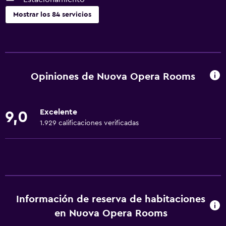
Mostrar los 84 servicios
Cocina
Copas
Tetera eléctrica
Opiniones de Nuova Opera Rooms
Lavavajillas
Horno
Excelente
9,0
Microondas
1.929 calificaciones verificadas
Utensilios de cocina
Cocina
Tetera/cafetera
Nevera
Información de reserva de habitaciones
Cafetera
en Nuova Opera Rooms
Comedor