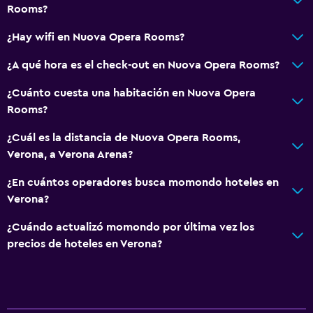
Rooms?
Gel de ducha
¿Hay wifi en Nuova Opera Rooms?
Aire acondicionado
Papeleras
¿A qué hora es el check-out en Nuova Opera Rooms?
¿Cuánto cuesta una habitación en Nuova Opera
Baño
Rooms?
Ducha
¿Cuál es la distancia de Nuova Opera Rooms,
Gorro de baño
Verona, a Verona Arena?
Bidé
¿En cuántos operadores busca momondo hoteles en
Secador de pelo
Verona?
Aseo
¿Cuándo actualizó momondo por última vez los
Papel higiénico
precios de hoteles en Verona?
Baño privado
Accesibilidad y adecuación