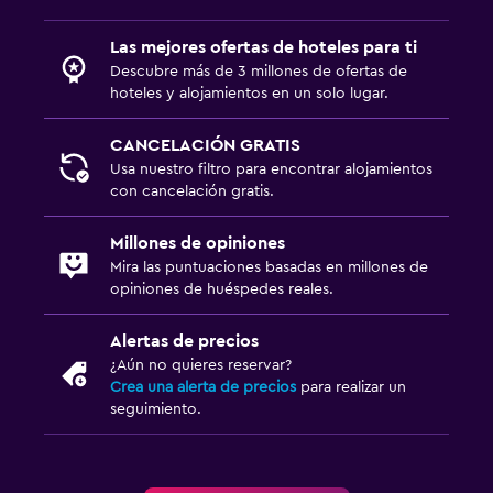
Las mejores ofertas de hoteles para ti
Aire libre
Descubre más de 3 millones de ofertas de
Terraza/patio
hoteles y alojamientos en un solo lugar.
Terraza
CANCELACIÓN GRATIS
Muebles de exterior
Usa nuestro filtro para encontrar alojamientos
Área de picnic
con cancelación gratis.
Millones de opiniones
Sistema de entretenimiento
Mira las puntuaciones basadas en millones de
TV de pantalla plana
opiniones de huéspedes reales.
TV por cable o vía satélite
Alertas de precios
TV
¿Aún no quieres reservar?
Crea una alerta de precios
para realizar un
seguimiento.
Lavandería
Lavandería
Plancha y tabla de planchar