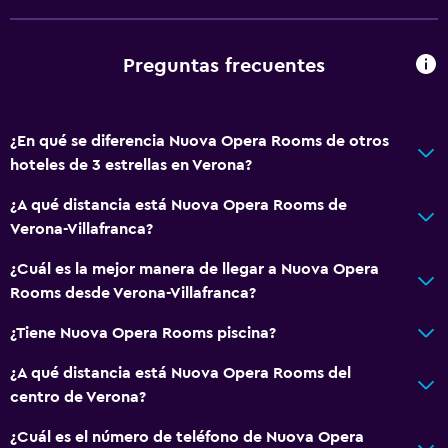
Piso de mosaico/mármol
Vista a la ciudad
Preguntas frecuentes
Espacio de almacenamiento
Servicios básicos
¿En qué se diferencia Nuova Opera Rooms de otros
Wifi gratis
hoteles de 3 estrellas en Verona?
Wifi disponible en todas las instalaciones
¿A qué distancia está Nuova Opera Rooms de
Internet
Verona-Villafranca?
Ropa de cama
¿Cuál es la mejor manera de llegar a Nuova Opera
Toallas
Rooms desde Verona-Villafranca?
Extinguidor
¿Tiene Nuova Opera Rooms piscina?
Artículos de aseo gratis
¿A qué distancia está Nuova Opera Rooms del
Champú
centro de Verona?
Alarma de humo
¿Cuál es el número de teléfono de Nuova Opera
Calefacción