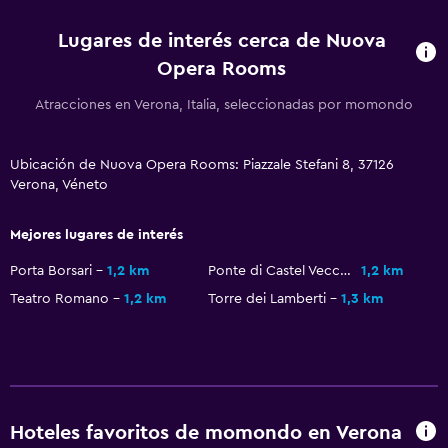
Ascensor
Lugares de interés cerca de Nuova
Hipoalergénico
Opera Rooms
Almohada hipoalergénica
Atracciones en Verona, Italia, seleccionadas por momondo
Habitación hipoalergénica
Para no fumadores
Ubicación de Nuova Opera Rooms: Piazzale Stefani 8, 37126
Áreas designadas para fumadores
Verona, Véneto
Salud y seguridad
Mejores lugares de interés
Limpieza diaria
Porta Borsari
1,2 km
Ponte di Castel Vecchio
1,2 km
Botiquín de primeros auxilios
Teatro Romano
1,2 km
Torre dei Lamberti
1,3 km
Cámaras CCTV en zonas comunes
Cámaras CCTV en el exterior
Seguridad las 24 horas
Caja fuerte
Hoteles favoritos de momondo en Verona