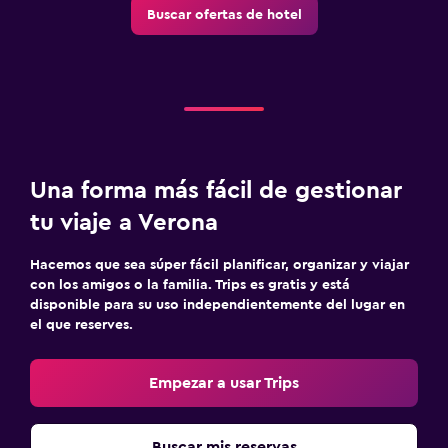
Buscar ofertas de hotel
Lavadora
Estacionamiento y transporte
Estacionamiento
Zona de trabajo
Una forma más fácil de gestionar
Escritorio
tu viaje a Verona
Comedor
Hacemos que sea súper fácil planificar, organizar y viajar
con los amigos o la familia. Trips es gratis y está
Mesa de comedor
disponible para su uso independientemente del lugar en
el que reserves.
Actividades
Golf
Empezar a usar Trips
Ideal para familias
Buscar mis reservas