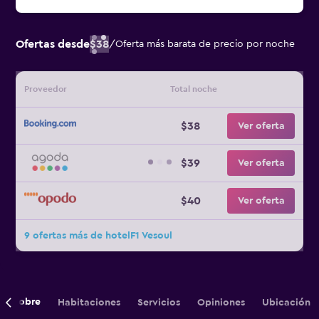
Ofertas desde
$38
/
Oferta más barata de precio por noche
Proveedor
Total noche
$38
Ver oferta
$39
Ver oferta
$40
Ver oferta
9 ofertas más de hotelF1 Vesoul
Sobre
Habitaciones
Servicios
Opiniones
Ubicación