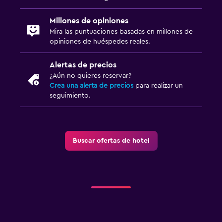
Máquina expendedora (botanas)
Millones de opiniones
General
Mira las puntuaciones basadas en millones de
opiniones de huéspedes reales.
Alfombrado
Espacio de almacenamiento
Alertas de precios
¿Aún no quieres reservar?
Crea una alerta de precios
para realizar un
Salud y seguridad
seguimiento.
Limpieza diaria
Botiquín de primeros auxilios
Buscar ofertas de hotel
Estacionamiento y transporte
Estacionamiento gratuito
Aire libre
Terraza/patio