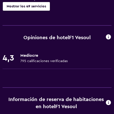
Mostrar los 49 servicios
Actividades
Acceso a la playa
Pesca
Opiniones de hotelF1 Vesoul
Sala de juegos
Canotaje
Mediocre
4,3
Mesa de fulbolito
795 calificaciones verificadas
Buceo
Paseos a caballo
Mesa de billar
Windsurf
Información de reserva de habitaciones
Natación
en hotelF1 Vesoul
Accesibilidad y adecuación