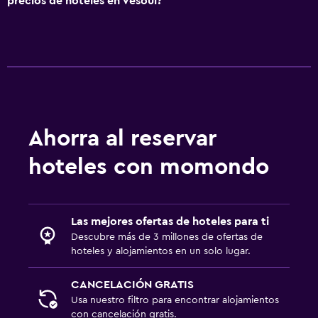
precios de hoteles en Vesoul?
Check-in/check-out privado
Recepción 24 horas
Habitación
Enchufe cerca de la cama
Despertador
Ahorra al reservar
Perchero
hoteles con momondo
Sistema de entretenimiento
TV de pantalla plana
Las mejores ofertas de hoteles para ti
Descubre más de 3 millones de ofertas de
TV
hoteles y alojamientos en un solo lugar.
Comedor
CANCELACIÓN GRATIS
Máquina expendedora (bebidas)
Usa nuestro filtro para encontrar alojamientos
con cancelación gratis.