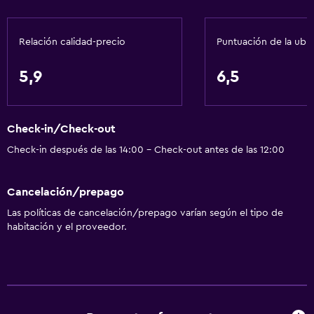
Mascotas permitidas bajo consulta (pueden aplicar cargos
extra)
Relación calidad-precio
Puntuación de la ubi
Accesibilidad
5,9
6,5
Ascensor
Estacionamiento accesible
Para no fumadores
Check-in/Check-out
Lavabo bajo
Check-in después de las 14:00 - Check-out antes de las 12:00
Almohada sin plumas
Cancelación/prepago
Inodoro con barras de apoyo
Las políticas de cancelación/prepago varían según el tipo de
habitación y el proveedor.
Servicios básicos
Wifi gratis
Wifi disponible en todas las instalaciones
Internet