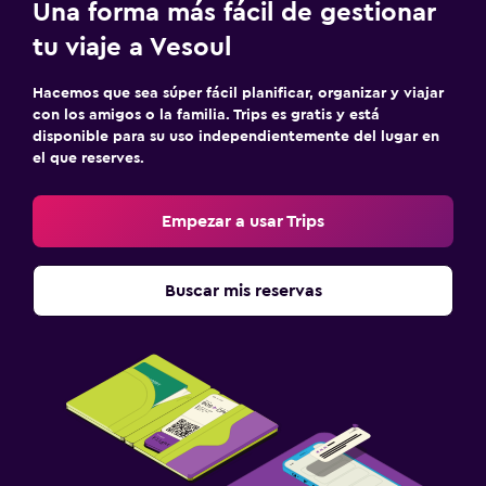
Una forma más fácil de gestionar
Zona de trabajo
tu viaje a Vesoul
Escritorio
Hacemos que sea súper fácil planificar, organizar y viajar
con los amigos o la familia. Trips es gratis y está
Ideal para familias
disponible para su uso independientemente del lugar en
el que reserves.
Cuna/cama nido disponibles
Empezar a usar Trips
Buscar mis reservas