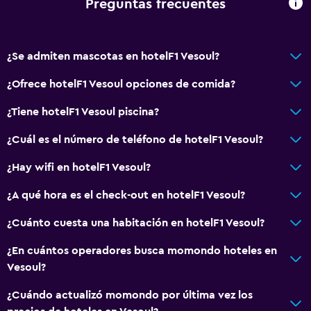
Preguntas frecuentes
Extinguidor
Alarma de humo
Calefacción
¿Se admiten mascotas en hotelF1 Vesoul?
Toallas/ropa de cama (cargo adicional)
¿Ofrece hotelF1 Vesoul opciones de comida?
Papeleras
¿Tiene hotelF1 Vesoul piscina?
Baño
¿Cuál es el número de teléfono de hotelF1 Vesoul?
Baño compartido
¿Hay wifi en hotelF1 Vesoul?
Baño compartido
¿A qué hora es el check-out en hotelF1 Vesoul?
Inodoro con cisterna alta
¿Cuánto cuesta una habitación en hotelF1 Vesoul?
Secador de pelo
¿En cuántos operadores busca momondo hoteles en
Servicios y facilidades
Vesoul?
Servicio de habitaciones
¿Cuándo actualizó momondo por última vez los
Check-out exprés