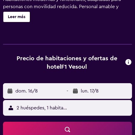
personas con movilidad reducida. Personal amable y
servicial. Cerca de un cine, bolera, lago y Ludolac. Disfrute
Leer más
de un desayuno a voluntad con wifi y TV gratuitos,
abiertos las 24 horas. Se admiten mascotas.
Estacionamiento gratuito. Ubicación ideal cerca de la
estación de tren y el centro de la ciudad. Perfecto para
una estadía práctica y asequible
Precio de habitaciones y ofertas de
hotelF1 Vesoul
dom. 16/8
-
lun. 17/8
2 huéspedes, 1 habitación