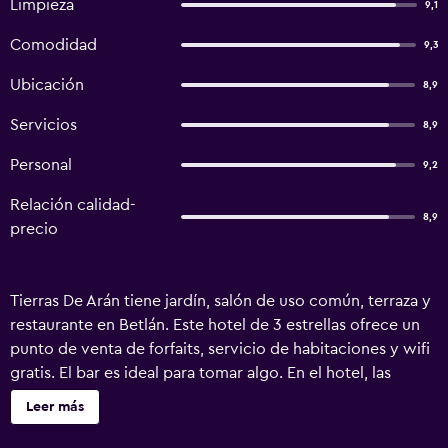
Limpieza
9,1
Comodidad
9,3
Ubicación
8,9
Servicios
8,9
Personal
9,2
Relación calidad-
8,9
precio
Tierras De Arán tiene jardín, salón de uso común, terraza y
restaurante en Betlán. Este hotel de 3 estrellas ofrece un
punto de venta de forfaits, servicio de habitaciones y wifi
gratis. El bar es ideal para tomar algo. En el hotel, las
habitaciones disponen de escritorio, TV de pantalla plana,
Leer más
baño privado, ropa de cama y toallas. Las unidades tienen
armario. El desayuno está disponible e incluye opciones