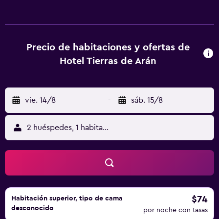
buffet, a la carta o continentales. La zona es ideal para
practicar esquí y ciclismo, y en Tierras De Arán hay alquiler
de bicicletas. Col de Peyresourde está a 46 km del
alojamiento, y Golf de Luchon está a 32 km.
Precio de habitaciones y ofertas de
Hotel Tierras de Arán
vie. 14/8
-
sáb. 15/8
2 huéspedes, 1 habitación
$74
Habitación superior, tipo de cama
desconocido
por noche con tasas