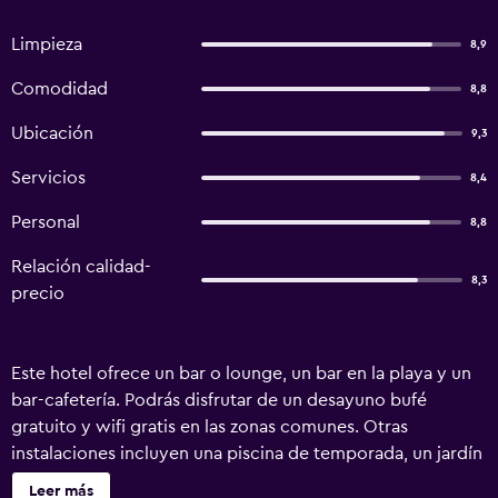
Limpieza
8,9
Comodidad
8,8
Ubicación
9,3
Servicios
8,4
Personal
8,8
Relación calidad-
8,3
precio
Este hotel ofrece un bar o lounge, un bar en la playa y un
bar-cafetería. Podrás disfrutar de un desayuno bufé
gratuito y wifi gratis en las zonas comunes. Otras
instalaciones incluyen una piscina de temporada, un jardín
y una caja fuerte en la recepción. Parco Carabella ofrece
Leer más