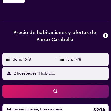
24 alojamientos, con acceso por pasillos exteriores y caja
fuerte y secador de pelo. Las habitaciones disponen de
patio con mobiliario. Este hotel en Vieste ofrece acceso a
Internet wifi gratis con una velocidad de 100 Mbps o más
(para 1 o 2 personas, o hasta 6 dispositivos). Se ofrece
servicio de limpieza todos los días. Los servicios de ocio y
Precio de habitaciones y ofertas de
esparcimiento en este hotel incluyen piscina al aire libre
Parco Carabella
de temporada.
dom. 16/8
-
lun. 17/8
2 huéspedes, 1 habitación
$204
Habitación superior, tipo de cama