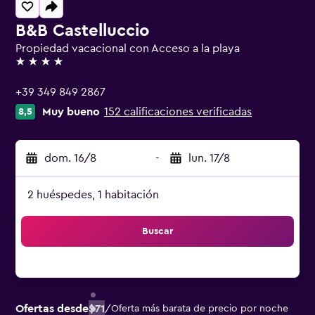
B&B Castelluccio
Propiedad vacacional con Acceso a la playa
4 estrellas
+39 349 849 2867
Muy bueno
152 calificaciones verificadas
8,5
dom. 16/8
-
lun. 17/8
2 huéspedes, 1 habitación
Buscar
Ofertas desde
$71
/
Oferta más barata de precio por noche