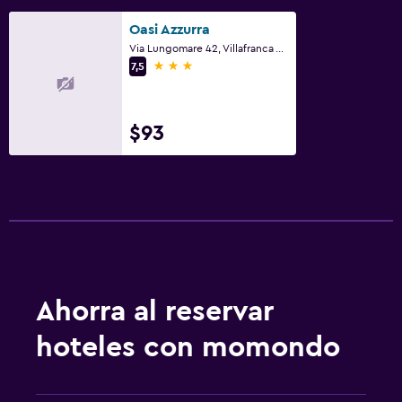
Oasi Azzurra
Via Lungomare 42, Villafranca Tirrena, Sicilia
3 estrellas
7,5
$93
Ahorra al reservar
hoteles con momondo