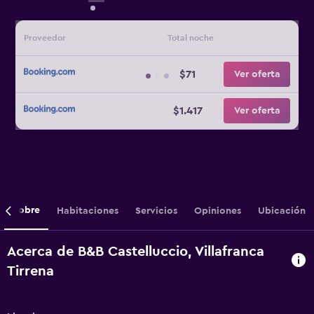
Proveedor
Total noche
$71
Ver oferta
$1.417
Ver oferta
Sobre
Habitaciones
Servicios
Opiniones
Ubicación
Acerca de B&B Castelluccio, Villafranca
Tirrena