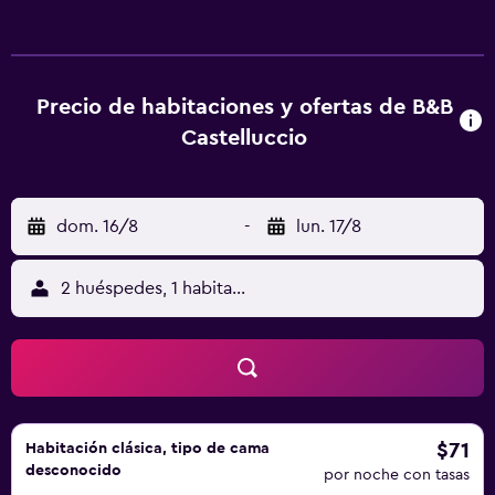
bed and breakfast ofrece desayuno buffet o italiano. Hay
terraza en este alojamiento y en la zona se puede practicar
senderismo y ciclismo. Puerto de Milazzo está a 23 km del
alojamiento, y Museo Regional de Messina está a 18 km. El
Precio de habitaciones y ofertas de B&B
aeropuerto (Aeropuerto Tito Minniti de Reggio di
Castelluccio
Calabria) está a 43 km.
dom. 16/8
-
lun. 17/8
2 huéspedes, 1 habitación
$71
Habitación clásica, tipo de cama
desconocido
por noche con tasas