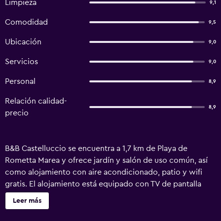
Limpieza
9,1
Comodidad
9,5
Ubicación
9,0
Servicios
9,0
Personal
8,9
Relación calidad-
8,9
precio
B&B Castelluccio se encuentra a 1,7 km de Playa de
Rometta Marea y ofrece jardín y salón de uso común, así
como alojamiento con aire acondicionado, patio y wifi
gratis. El alojamiento está equipado con TV de pantalla
plana y baño privado con bidet, ducha y secador de pelo.
Leer más
La cocina dispone de microondas, minibar y fogones. Hay
una zona de estar y de comedor en todas las unidades. El