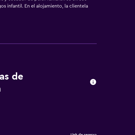
infantil. En el alojamiento, la clientela
s. Archaeological Park of Sybaris está a 15
 Crotone) está a 134 km, y el alojamiento
tas de
a
Link de reserva