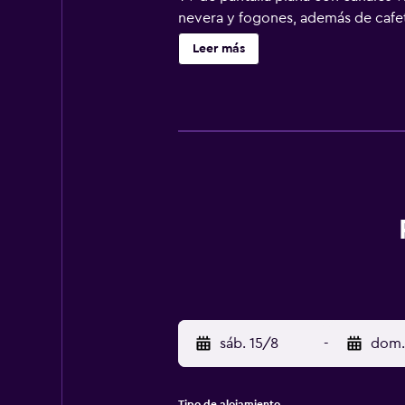
nevera y fogones, además de cafete
puede jugar al ping-pong en el pro
Leer más
km del alojamiento, y Parque Acuá
ofrece servicio de traslado de pag
sáb. 15/8
-
dom.
Tipo de alojamiento