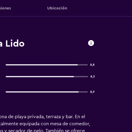
iones
Ubicación
a Lido
8,8
8,3
8,9
ona de playa privada, terraza y bar. En el
 totalmente equipada con mesa de comedor,
tos y secador de pelo. También se ofrece