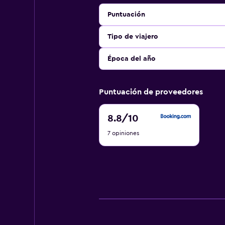
Puntuación
Tipo de viajero
Época del año
Puntuación de proveedores
8.8
8.8
/10
de
7 opiniones
10