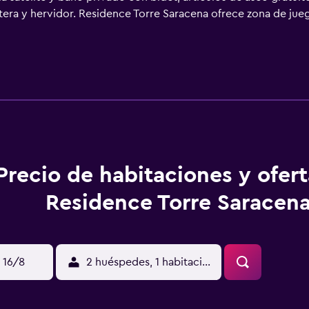
ra y hervidor. Residence Torre Saracena ofrece zona de juegos 
pio alojamiento o practicar pesca o ciclismo en los alrededore
tico Odissea 2000 está a 42 km. El aeropuerto (Aeropuerto de
o para ir o volver del aeropuerto.
Precio de habitaciones y ofer
Residence Torre Saracen
 16/8
2 huéspedes, 1 habitación