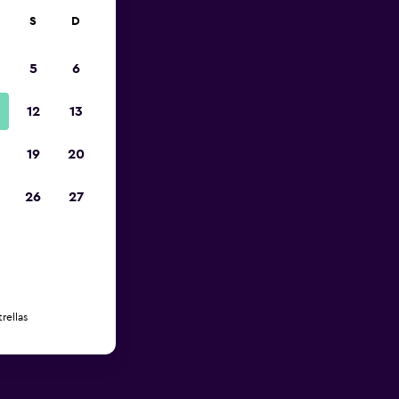
S
D
5
6
12
13
19
20
26
27
rellas