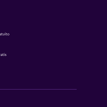
atuito
atis