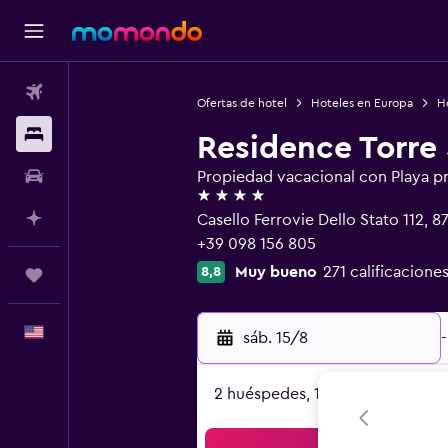
Vuelos
Ofertas de hotel
Hoteles en Europa
Ho
Alojamientos
Residence Torre
Autos
Propiedad vacacional con Playa p
4 estrellas
Planifica con IA
Casello Ferrovie Dello Stato 112, 87
+39 098 156 805
Muy bueno
271 calificaciones
8,8
Trips
Español
sáb. 15/8
-
2 huéspedes, 1 habitación