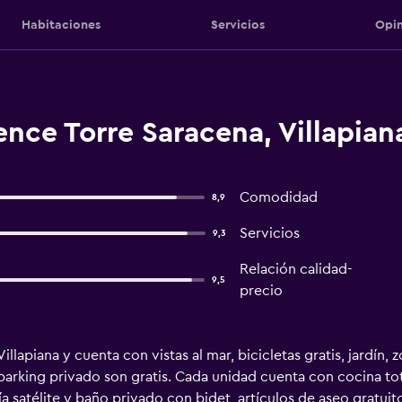
Habitaciones
Servicios
Opin
nce Torre Saracena, Villapian
Comodidad
8,9
Servicios
9,3
Relación calidad-
9,5
precio
lapiana y cuenta con vistas al mar, bicicletas gratis, jardín, z
l parking privado son gratis. Cada unidad cuenta con cocina
ía satélite y baño privado con bidet, artículos de aseo gratui