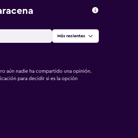
aracena
Ordenar por
:
Más recientes
ero aún nadie ha compartido una opinión.
bicación para decidir si es la opción