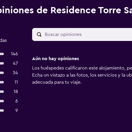
iniones de Residence Torre S
adas
146
Aún no hay opiniones
47
Los huéspedes calificaron este alojamiento, p
34
Echa un vistazo a las fotos, los servicios y la u
11
adecuada para tu viaje.
18
6
9