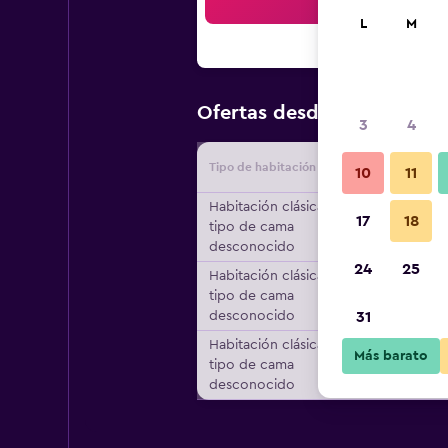
Bus
L
M
$149
Ofertas desde
/
Oferta m
3
4
Tipo de habitación
Proveedo
10
11
Habitación clásica,
17
18
tipo de cama
desconocido
24
25
Habitación clásica,
tipo de cama
desconocido
31
Habitación clásica,
Más barato
tipo de cama
desconocido