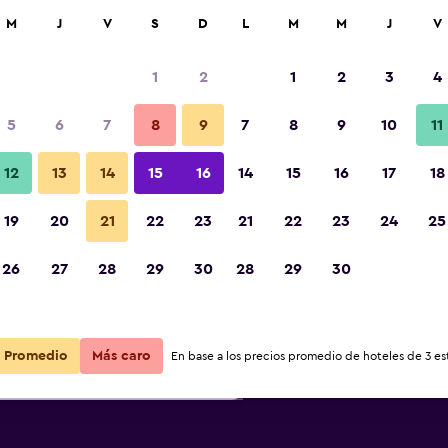
car
M
J
V
S
D
L
M
M
J
V
1
2
1
2
3
4
ás barata de precio por noche
5
6
7
8
9
7
8
9
10
11
r
Total noche
12
13
14
15
16
14
15
16
17
18
19
20
21
22
23
21
22
23
24
25
$149
Ver oferta
26
27
28
29
30
28
29
30
$150
Ver oferta
Promedio
Más caro
En base a los precios promedio de hoteles de 3 est
$233
Ver oferta