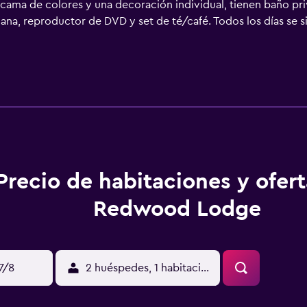
ma de colores y una decoración individual, tienen baño priv
ana, reproductor de DVD y set de té/café. Todos los días se s
 Redwood Lodge. También se ofrecen opciones continentales 
 pintoresca campiña de Wiltshire, a 10 minutos en coche del 
e encuentran a 30 minutos en coche.
Precio de habitaciones y ofer
Redwood Lodge
17/8
2 huéspedes, 1 habitación