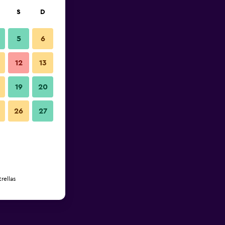
S
D
5
6
12
13
19
20
26
27
rellas