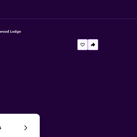
wood Lodge
6