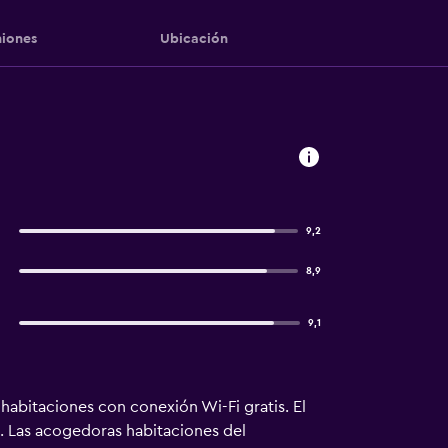
iones
Ubicación
9,2
8,9
9,1
abitaciones con conexión Wi-Fi gratis. El
. Las acogedoras habitaciones del