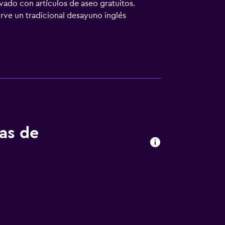
ado con artículos de aseo gratuitos.
irve un tradicional desayuno inglés
ligeras, como fruta fresca y cereales. El
parque safari de Longleat. Las históricas
tas de