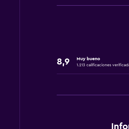
Wifi gratis
Dispositivo hotspot móvil
Wifi disponible en todas las instal
Internet
Ropa de cama
Toallas
Muy bueno
8,9
Ventilador
1.213 calificaciones verificad
Extinguidor
Artículos de aseo gratis
Champú
Alarma de humo
Calefacción
Gel de ducha
Inf
Papeleras