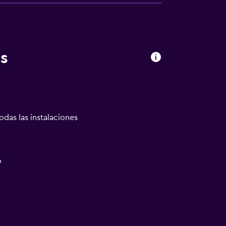
s
odas las instalaciones
o
ión