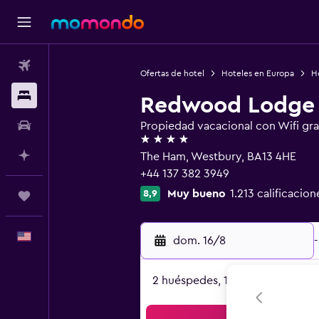
Vuelos
Ofertas de hotel
Hoteles en Europa
H
Alojamientos
Redwood Lodge
Autos
Propiedad vacacional con Wifi gra
4 estrellas
Planifica con IA
The Ham, Westbury, BA13 4HE
+44 137 382 3949
Muy bueno
1.213 calificacion
8,9
Trips
Español
dom. 16/8
-
2 huéspedes, 1 habitación