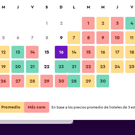
car
M
J
V
S
D
L
M
M
J
V
1
2
1
2
3
4
ás barata de precio por noche
5
6
7
8
9
7
8
9
10
11
r
Total noche
12
13
14
15
16
14
15
16
17
18
$126
Ver oferta
19
20
21
22
23
21
22
23
24
25
26
27
28
29
30
28
29
30
$126
Ver oferta
$127
Ver oferta
Promedio
Más caro
En base a los precios promedio de hoteles de 3 est