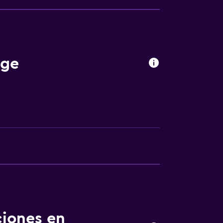
le
a
dge
fumadores
ciones en