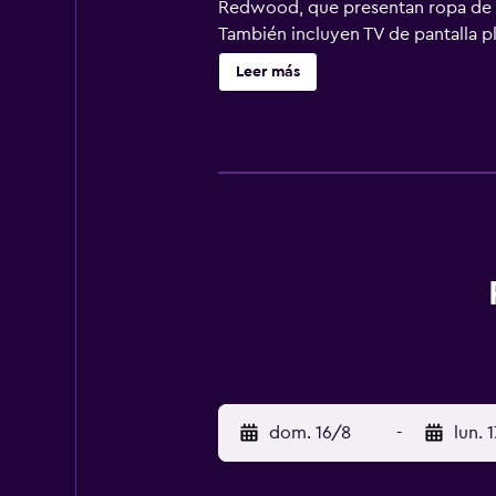
Redwood, que presentan ropa de ca
También incluyen TV de pantalla pl
completo en el amplio comedor del
Leer más
Redwood Lodge está rodeado por la
localidades de Bath y Salisbury s
dom. 16/8
-
lun. 