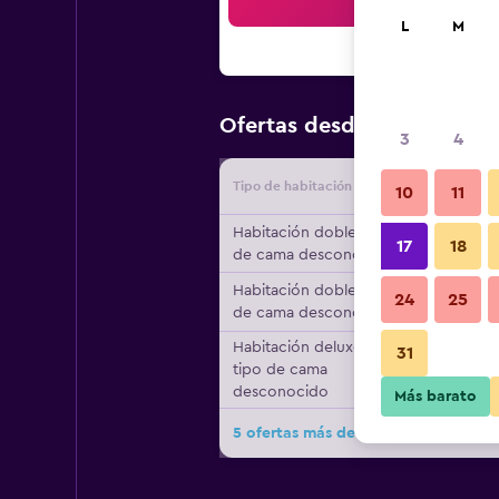
Bus
L
M
$126
Ofertas desde
/
Oferta m
3
4
Tipo de habitación
Proveedo
10
11
Habitación doble, tipo
17
18
de cama desconocido
Habitación doble, tipo
24
25
de cama desconocido
Habitación deluxe,
31
tipo de cama
desconocido
Más barato
5 ofertas más de Redwood Lodge