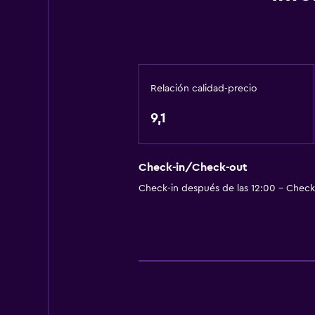
Acondicionador
General
Chimenea
Relación calidad-precio
Zona de estar
9,1
Vista al jardín
Piso de parquet o madera noble
Sofá
Check-in/Check-out
Check-in después de las 12:00 - Check-
Vista a punto de interés
Alfombrado
Comedor
Copas
Tetera eléctrica