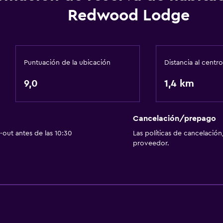
Redwood Lodge
Baño
Ducha
Puntuación de la ubicación
Distancia al centro
Bidé
9,0
1,4 km
Secador de pelo
Aseo
Papel higiénico
Cancelación/prepago
out antes de las 10:30
Las políticas de cancelación
Baño privado
proveedor.
Estacionamiento y tran
Estacionamiento en la ca
Traslado aeropuerto