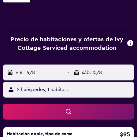
de arte de Aberdeen, a 11 km de Aberdeen Harbour y a 21
km de Newburgh on Ythan Golf Club. Este alojamiento
libre de humo se encuentra a 6,5 km de Hilton Community
Centre. En el hostal o pensión, las habitaciones disponen
de escritorio, TV de pantalla plana, baño privado, ropa de
cama y toallas. Las unidades cuentan con nevera. TECA
Precio de habitaciones y ofertas de Ivy
está a 4,2 km del alojamiento, y Catedral de St Machar está
Cottage-Serviced accommodation
a 8,1 km. El aeropuerto (Aeropuerto de Aberdeen) está a 1
km.
vie. 14/8
-
sáb. 15/8
2 huéspedes, 1 habitación
$95
Habitación doble, tipo de cama