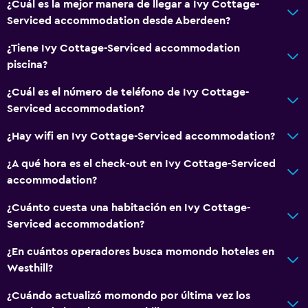
¿Cuál es la mejor manera de llegar a Ivy Cottage-
Comedor
Serviced accommodation desde Aberdeen?
Copas
¿Tiene Ivy Cottage-Serviced accommodation
Tetera eléctrica
piscina?
Microondas
¿Cuál es el número de teléfono de Ivy Cottage-
Utensilios de cocina
Serviced accommodation?
Tetera/cafetera
¿Hay wifi en Ivy Cottage-Serviced accommodation?
Nevera
¿A qué hora es el check-out en Ivy Cottage-Serviced
General
accommodation?
Zona de estar
¿Cuánto cuesta una habitación en Ivy Cottage-
Habitaciones insonorizadas
Serviced accommodation?
Insonorización
¿En cuántos operadores busca momondo hoteles en
Alfombrado
Westhill?
¿Cuándo actualizó momondo por última vez los
Sistema de entretenimiento