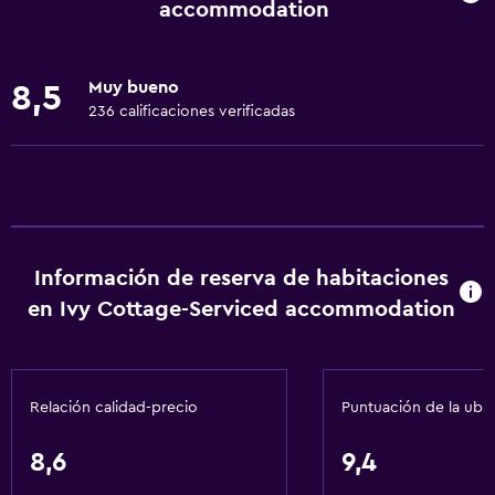
Ropa de cama
accommodation
Toallas
Extinguidor
Muy bueno
8,5
Artículos de aseo gratis
236 calificaciones verificadas
Champú
Alarma de humo
Calefacción
Gel de ducha
Información de reserva de habitaciones
Toallas/ropa de cama (cargo adicional)
en Ivy Cottage-Serviced accommodation
Papeleras
Acondicionador
Relación calidad-precio
Puntuación de la ubi
Accesibilidad y adecuación
Unidad ubicada en la planta baja
8,6
9,4
Estacionamiento accesible