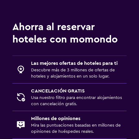
Estacionamiento y transporte
Estacionamiento gratuito
Estacionamiento privado
Ahorra al reservar
hoteles con momondo
Lavandería
Plancha y tabla de planchar
Secadora
Las mejores ofertas de hoteles para ti
Descubre más de 3 millones de ofertas de
Actividades
hoteles y alojamientos en un solo lugar.
Bicicletas
CANCELACIÓN GRATIS
Golf
Usa nuestro filtro para encontrar alojamientos
con cancelación gratis.
Zona de trabajo
Millones de opiniones
Escritorio
Mira las puntuaciones basadas en millones de
opiniones de huéspedes reales.