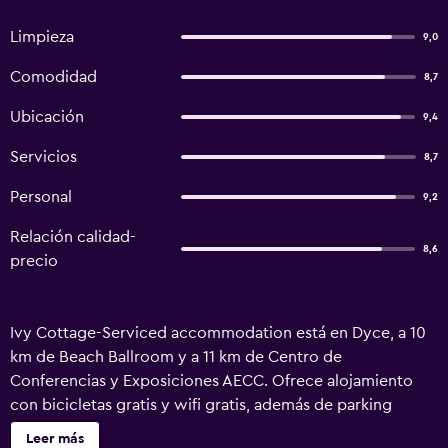
Limpieza
9,0
Comodidad
8,7
Ubicación
9,4
Servicios
8,7
Personal
9,2
Relación calidad-
8,6
precio
Ivy Cottage-Serviced accommodation está en Dyce, a 10
km de Beach Ballroom y a 11 km de Centro de
Conferencias y Exposiciones AECC. Ofrece alojamiento
con bicicletas gratis y wifi gratis, además de parking
privado gratis. El alojamiento está a unos 9,4 km de Galería
Leer más