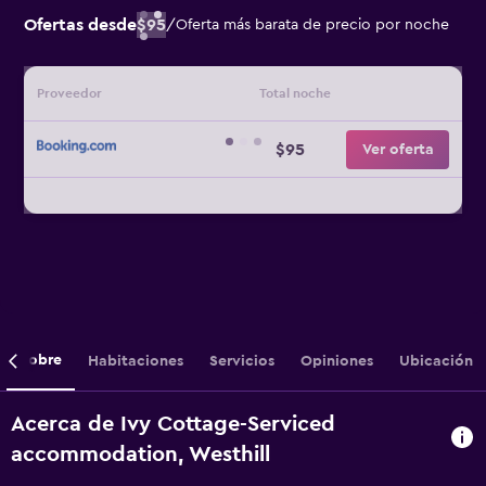
Ofertas desde
$95
/
Oferta más barata de precio por noche
Proveedor
Total noche
$95
Ver oferta
Sobre
Habitaciones
Servicios
Opiniones
Ubicación
Acerca de Ivy Cottage-Serviced
accommodation, Westhill