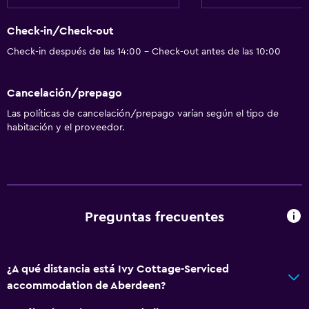
Almohada hipoalergénica
Check-in/Check-out
Para no fumadores
Check-in después de las 14:00 - Check-out antes de las 10:00
Almohada sin plumas
Áreas designadas para fumadores
Cancelación/prepago
Entrada privada
Las políticas de cancelación/prepago varían según el tipo de
habitación y el proveedor.
Baño
Ducha
Secador de pelo
Aseo
Preguntas frecuentes
Papel higiénico
Baño privado
¿A qué distancia está Ivy Cottage-Serviced
Ducha italiana
accommodation de Aberdeen?