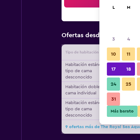
Bus
L
M
$171
Ofertas desde
/
Oferta má
3
4
Tipo de habitación
Proveedo
10
11
Habitación estándar,
17
18
tipo de cama
desconocido
24
25
Habitación doble, 1
cama individual
31
Habitación estándar,
tipo de cama
Más barato
desconocido
9 ofertas más de The Royal Sea Aqu