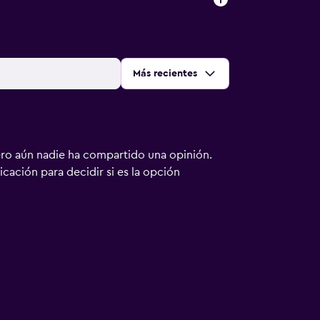
Ordenar por
:
Más recientes
ero aún nadie ha compartido una opinión.
bicación para decidir si es la opción