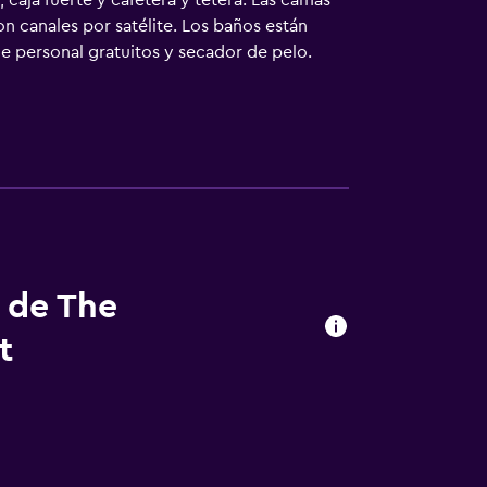
caja fuerte y cafetera y tetera. Las camas
n canales por satélite. Los baños están
e personal gratuitos y secador de pelo.
uyen ventilador de techo y cortinas opacas.
En el alojamiento hay piscina al aire libre,
laya privada. Se pueden practicar las
lojamiento (es posible que se aplique un
s de The
t