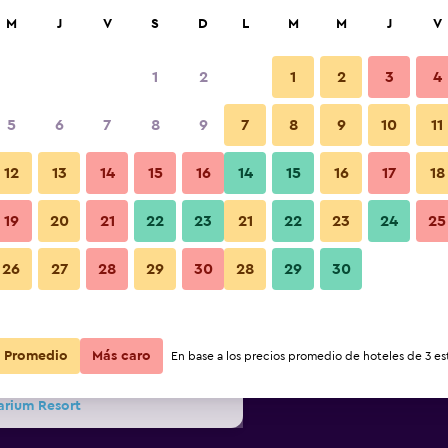
car
M
J
V
S
D
L
M
M
J
V
1
2
1
2
3
4
s barata de precio por noche
5
6
7
8
9
7
8
9
10
11
Edificio
r
Total noche
12
13
14
15
16
14
15
16
17
18
19
20
21
22
23
21
22
23
24
25
$171
Ver oferta
Fotos
26
27
28
29
30
28
29
30
$177
Ver oferta
$184
Ver oferta
Promedio
Más caro
En base a los precios promedio de hoteles de 3 est
arium Resort