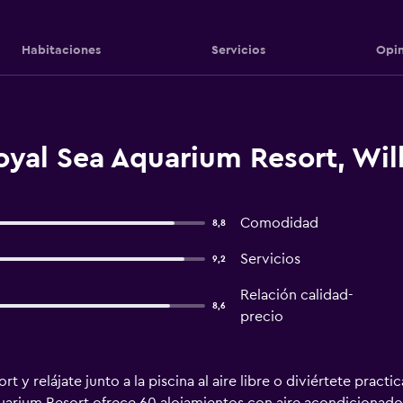
Habitaciones
Servicios
Opin
oyal Sea Aquarium Resort, Wi
Comodidad
8,8
Servicios
9,2
Relación calidad-
8,6
precio
t y relájate junto a la piscina al aire libre o diviértete prac