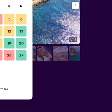
S
D
5
6
12
13
1/18
Otros
19
20
26
27
rellas