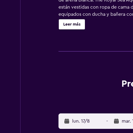
de arena blanca. The Royal Sea Aqu
están vestidas con ropa de cama de
equipados con ducha y bañera comb
Este complejo en Willemstad ofrece
Leer más
Se ofrece servicio de limpieza todos
piscina infantil y bañera de hidro
actividades de ocio y esparcimient
recargo).
Pr
lun. 17/8
-
mar. 