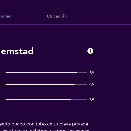
iones
Ubicación
llemstad
8,8
8,5
8,0
ticando buceo con tubo en su playa privada