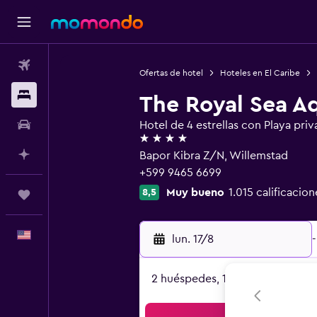
Vuelos
Ofertas de hotel
Hoteles en El Caribe
Alojamientos
The Royal Sea A
Autos
Hotel de 4 estrellas con Playa priv
4 estrellas
Planifica con IA
Bapor Kibra Z/N, Willemstad
+599 9465 6699
Muy bueno
1.015 calificacion
8,5
Trips
Español
lun. 17/8
-
2 huéspedes, 1 habitación