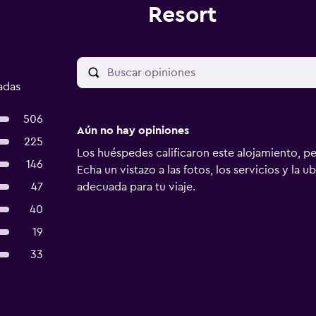
Resort
adas
506
Aún no hay opiniones
225
Los huéspedes calificaron este alojamiento, p
146
Echa un vistazo a las fotos, los servicios y la u
47
adecuada para tu viaje.
40
19
33