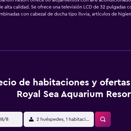
arium Resort ofrece 60 alojamientos con aire acondicionado, 
 alta calidad. Se ofrece una televisión LCD de 32 pulgadas co
inadas con cabezal de ducha tipo lluvia, artículos de higien
 acceso a Internet wifi gratis. Las habitaciones también incl
 los días y es posible solicitar tabla de planchar con plancha. 
masaje. Otros servicios de ocio y esparcimiento incluyen una p
o que se indican más abajo en las instalaciones o cerca del a
ecio de habitaciones y oferta
Royal Sea Aquarium Resor
18/8
2 huéspedes, 1 habitación