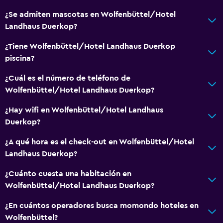
TV por cable o vía satélite
¿Se admiten mascotas en Wolfenbüttel/Hotel
Landhaus Duerkop?
TV de pantalla plana
TV
¿Tiene Wolfenbüttel/Hotel Landhaus Duerkop
piscina?
General
¿Cuál es el número de teléfono de
Teléfono
Wolfenbüttel/Hotel Landhaus Duerkop?
Alfombrado
¿Hay wifi en Wolfenbüttel/Hotel Landhaus
Zona de estar
Duerkop?
Pantuflas
¿A qué hora es el check-out en Wolfenbüttel/Hotel
Landhaus Duerkop?
Salud y seguridad
¿Cuánto cuesta una habitación en
Limpieza diaria
Wolfenbüttel/Hotel Landhaus Duerkop?
Caja fuerte
¿En cuántos operadores busca momondo hoteles en
Botiquín de primeros auxilios
Wolfenbüttel?