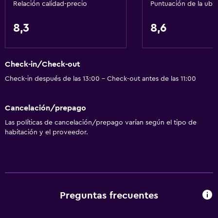
Relación calidad-precio
Puntuación de la ubi
extra)
Accesibilidad
8,3
8,6
Almohada sin plumas
Plantas superiores accesibles por escaleras
Check-in/Check-out
Áreas designadas para fumadores
Check-in después de las 13:00 - Check-out antes de las 11:00
Baño
Cancelación/prepago
Tina de baño
Las políticas de cancelación/prepago varían según el tipo de
Secador de pelo
habitación y el proveedor.
Aseo
Papel higiénico
Baño privado
Preguntas frecuentes
Sistema de entretenimiento
Radio