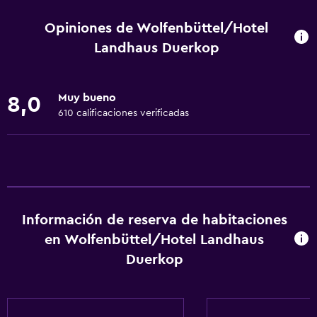
Wifi disponible en todas las instalaciones
Opiniones de Wolfenbüttel/Hotel
Internet
Landhaus Duerkop
Toallas
Extinguidor
Muy bueno
8,0
Artículos de aseo gratis
610 calificaciones verificadas
Champú
Alarma de humo
Calefacción
Papeleras
Información de reserva de habitaciones
en Wolfenbüttel/Hotel Landhaus
Accesibilidad y adecuación
Duerkop
Habitación hipoalergénica
Para no fumadores
Mascotas permitidas bajo consulta (pueden aplicar cargos