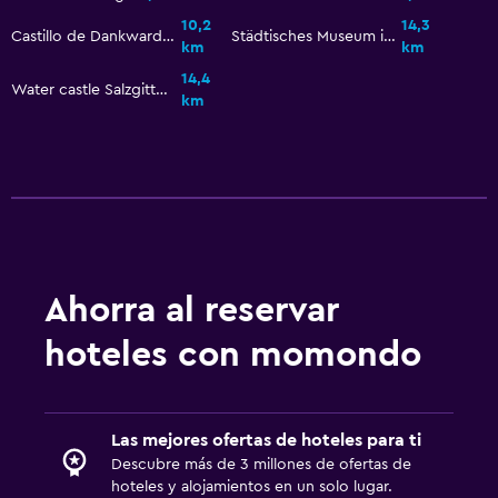
Fax/fotocopiadora
10,2
14,3
Castillo de Dankwarderode
Städtisches Museum im Schloss Salder
km
km
Escritorio
14,4
Water castle Salzgitter-Gebhardshagen
km
Comedor
Bar/lounge
La comida se puede entregar en el alojamiento
Aire libre
Terraza/patio
Ahorra al reservar
Actividades
hoteles con momondo
Bicicletas
Las mejores ofertas de hoteles para ti
Spa
Descubre más de 3 millones de ofertas de
Sauna
hoteles y alojamientos en un solo lugar.