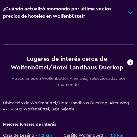
¿Cuándo actualizó momondo por última vez los
Servicios y facilidades
precios de hoteles en Wolfenbüttel?
Botella de agua
Caja fuerte
Minimercado en las instalaciones
Estacionamiento y transporte
Lugares de interés cerca de
Wolfenbüttel/Hotel Landhaus Duerkop
Estacionamiento gratuito
Estacionamiento privado
Atracciones en Wolfenbüttel, Alemania, seleccionadas por
momondo
Habitación
Ubicación de Wolfenbüttel/Hotel Landhaus Duerkop: Alter Weg
Enchufe cerca de la cama
47, 38302 Wolfenbüttel, Baja Sajonia
Armario o clóset
Mejores lugares de interés
Zona de trabajo
Casa de Lessing
1,2 km
Castillo Wolfenbuettel
1,3 km