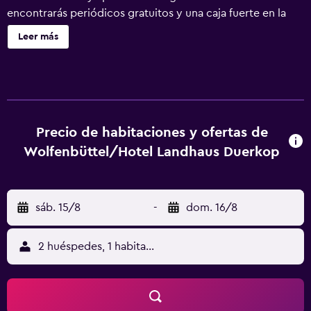
encontrarás periódicos gratuitos y una caja fuerte en la
recepción. Hotel Landhaus Duerkop ofrece 30
Leer más
alojamientos con caja fuerte y zapatillas. Se ofrece una
televisión de pantalla plana con canales por satélite. Los
baños están equipados con ducha, artículos de higiene
personal gratuitos y secador de pelo. Este hotel en
Wolfenbüttel ofrece acceso a Internet wifi gratis. Los
servicios para las personas de negocios incluyen
Precio de habitaciones y ofertas de
escritorio y teléfono. Se ofrece servicio de limpieza todos
Wolfenbüttel/Hotel Landhaus Duerkop
los días. Los servicios de ocio y esparcimiento en este
hotel incluyen sauna. Se pueden practicar las actividades
de ocio y esparcimiento que se indican más abajo en las
sáb. 15/8
-
dom. 16/8
instalaciones o cerca del alojamiento (es posible que se
aplique un recargo).
2 huéspedes, 1 habitación