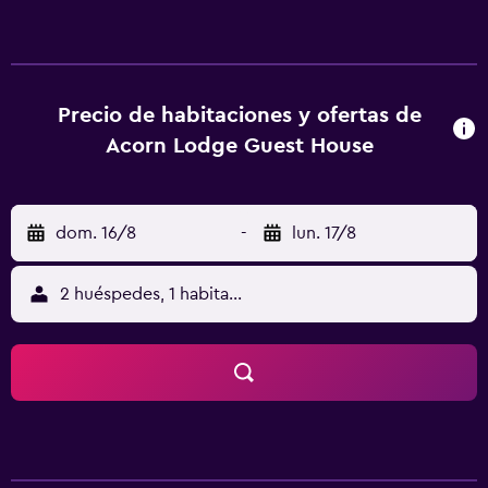
en descubrir los bares y restaurantes locales tienen
numerosas opciones a solo unos pasos de la propiedad.
Sherwood Forest está a solo un cómodo trayecto
conduciendo de la casa de huéspedes.
Precio de habitaciones y ofertas de
Acorn Lodge Guest House
dom. 16/8
-
lun. 17/8
2 huéspedes, 1 habitación