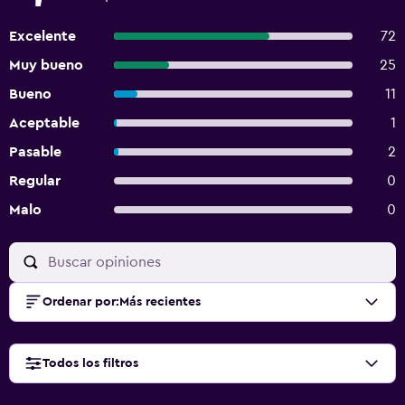
Excelente
72
Muy bueno
25
Bueno
11
Aceptable
1
Pasable
2
Regular
0
Malo
0
Ordenar por
:
Más recientes
Todos los filtros