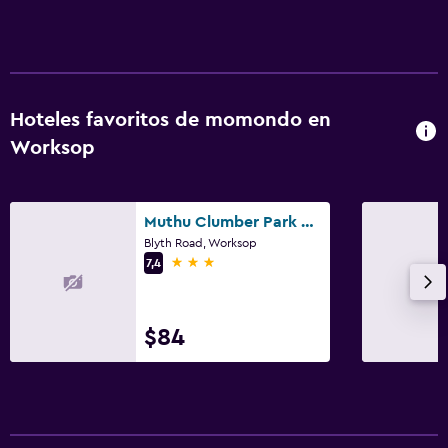
Hoteles favoritos de momondo en
Worksop
Muthu Clumber Park Hotel and Spa
Blyth Road, Worksop
3 estrellas
7,4
$84