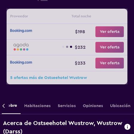
Proveedor
Total noche
$198
Ver oferta
$232
Ver oferta
$233
Ver oferta
5 ofertas más de Ostseehotel Wustrow
Sobre
Habitaciones
Servicios
Opiniones
Ubicación
Acerca de Ostseehotel Wustrow, Wustrow
(Darss)