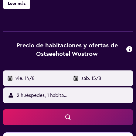
ofrece habitaciones luminosas con muebles de estilo
Leer más
clásico y conexión WiFi gratuita. Todas disponen de TV vía
satélite y minibar, y algunas también incluyen balcón o
terraza. El Ostseehotel Wustrow sirve un desayuno buffet
abundante todas las mañanas. El restaurante del hotel
sirve pescado fresco, carnes de caza de la zona y
especialidades regionales. El Ostseehotel Wustrow cuenta
Precio de habitaciones y ofertas de
con sauna y zona de spa con servicio de masajes. La
Ostseehotel Wustrow
famosa colonia de artistas de Ahrenshoop está a solo 7 km.
vie. 14/8
-
sáb. 15/8
2 huéspedes, 1 habitación