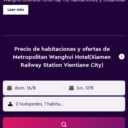
Wanghui Business Hotel hay 152 habitaciones, y todas ellas
ofrecen lo esencial para una estancia cómoda. El
Leer más
Aeropuerto Internacional de Xiamen Gaoqi está a solo 20
minutos en coche Wanghui Business Hotel. La isla
Gulangyu, Xiamen University y Port of Xiamen están
apenas a un cómodo trayecto conduciendo del hotel.
Precio de habitaciones y ofertas de
Metropolitan Wanghui Hotel(Xiamen
Railway Station Vientiane City)
dom. 16/8
-
lun. 17/8
2 huéspedes, 1 habitación