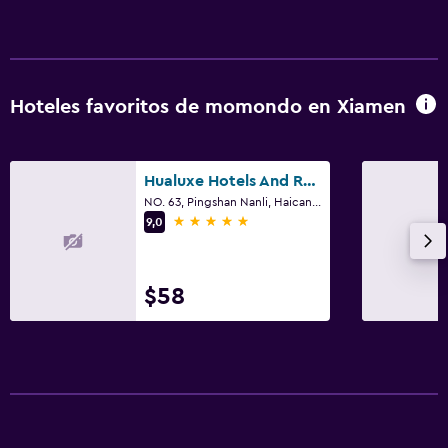
Hoteles favoritos de momondo en Xiamen
Hualuxe Hotels And Resorts Xiamen Haicang Harbour View
NO. 63, Pingshan Nanli, Haicang Avenue, Xiamen
5 estrellas
9,0
$58